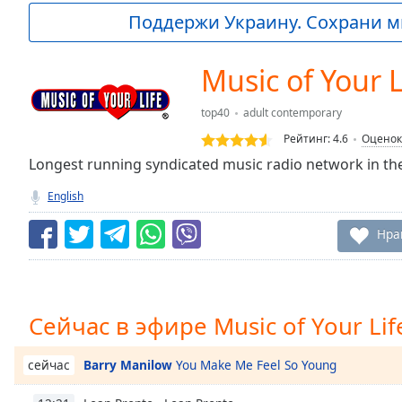
Current
Поддержи Украину. Сохрани м
Time
0:00
/
Duration
-:-
Music of Your L
Loaded
:
0.00%
top40
adult contemporary
0:00
Рейтинг:
4.6
Оценок
Stream
Type
Longest running syndicated music radio network in th
LIVE
Seek to
English
live,
currently
behind
Нра
live
LIVE
Remaining
Time
-
-:-
Сейчас в эфире Music of Your Lif
1x
Playback
Barry Manilow
You Make Me Feel So Young
сейчас
Rate