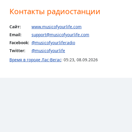
Color
Контакты радиостанции
Opacity
Сайт:
www.musicofyourlife.com
Email:
support@musicofyourlife.com
Font
Size
Facebook:
@musicofyourliferadio
Twitter:
@musicofyourlife
Text
Время в городе Лас-Вегас
:
05:23
,
08.09.2026
Edge
Style
Font
Family
Reset
Done
Close
Modal