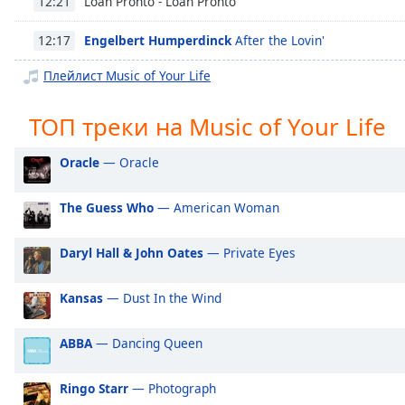
Loan Pronto - Loan Pronto
12:21
Chapters
Chapters
Engelbert Humperdinck
After the Lovin'
12:17
Плейлист Music of Your Life
Descriptions
descriptions
ТОП треки на Music of Your Life
off
,
selected
Oracle
— Oracle
Subtitles
The Guess Who
— American Woman
subtitles
settings
,
Daryl Hall & John Oates
— Private Eyes
opens
subtitles
settings
Kansas
— Dust In the Wind
dialog
subtitles
ABBA
— Dancing Queen
off
,
selected
Ringo Starr
— Photograph