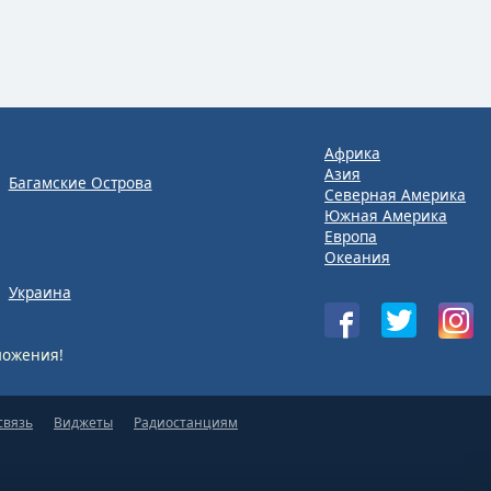
Африка
Азия
Багамские Острова
Северная Америка
Южная Америка
Европа
Океания
Украина
ожения!
связь
Виджеты
Радиостанциям