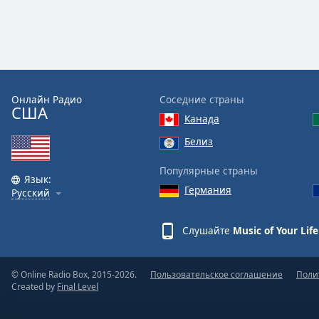
Dialog
End
of
dialog
window.
Онлайн Радио
Соседние страны
США
Канада
Белиз
Популярные страны
Язык:
Германия
Русский
Слушайте
Music of Your Life
© Online Radio Box, 2015-2026.
Пользовательское соглашение
Поли
Created by
Final Level