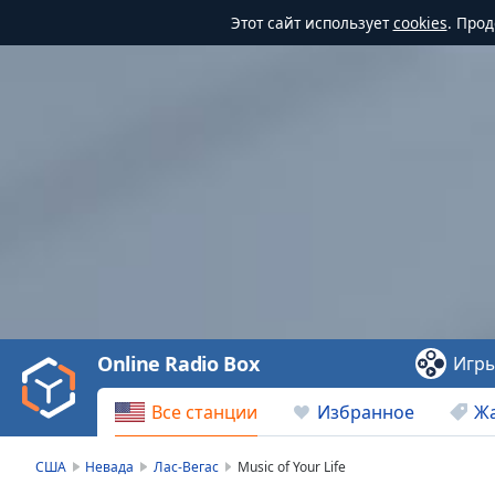
Этот сайт использует
cookies
. Про
Video
Player
is
loading.
Play
Video
Online Radio Box
Игр
Play
Skip
Все станции
Избранное
Ж
Backward
Skip
Forward
США
Невада
Лас-Вегас
Music of Your Life
Mute