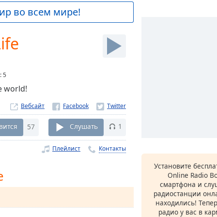
ир во всем мире!
ife
:
5
e world!
Вебсайт
вится
57
Слушать
1
Плейлист
Контакты
Установите беспл
e
Online Radio B
смартфона и сл
радиостанции онла
находились! Тепе
радио у вас в ка