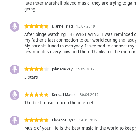
late Peter Marshall played music. they are trying to gai
the
going
window.
Text
Dianne Fried
15.07.2019
Color
After binge watching THE WEST WING, I was reminded of t
my father’s last connection to our world during the last 
My parents tuned in everyday. It seemed to connect my
Opacity
few minutes every now and then. Thanks for the memor
Text
John Mackey
15.05.2019
Background
5 stars
Color
Kendall Marine
30.04.2019
Opacity
The best music mix on the internet.
Caption
Clarence Dyer
19.01.2019
Area
Music of your life is the best music in the world to keep 
Background