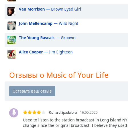
Audio
Track
Van Morrison
— Brown Eyed Girl
Picture-
in-
John Mellencamp
— Wild Night
Picture
Fullscreen
The Young Rascals
— Groovin'
This
is
a
Alice Cooper
— I'm Eighteen
modal
window.
Отзывы о Music of Your Life
Beginning
of
dialog
window.
Escape
will
Richard Spadafora
16.05.2025
cancel
Used to listen to the station broadcast in Long island N
and
change since the original broadcast. I believe they used t
close