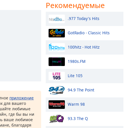
Рекомендуемые
.977 Today's Hits
GotRadio - Classic Hits
100hitz - Hot Hitz
1980s.FM
Lite 105
94.9 The Point
атное
приложение
ox для вашего
Warm 98
ушайте любимые
йн, где бы вы ни
93.3 The Q
рь ваше любимое
рмане, благодаря