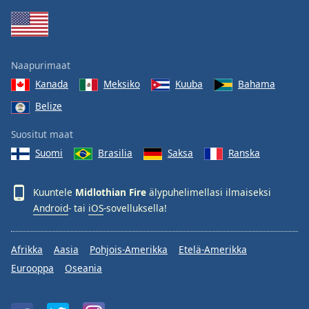
Family
Reset
Naapurimaat
Done
Kanada
Meksiko
Kuuba
Bahama
Close
Modal
Belize
Dialog
End
Suositut maat
of
dialog
Suomi
Brasilia
Saksa
Ranska
window.
Kuuntele
Midlothian Fire
älypuhelimellasi ilmaiseksi
Android
- tai
iOS
-sovelluksella!
Afrikka
Aasia
Pohjois-Amerikka
Etelä-Amerikka
Eurooppa
Oseania