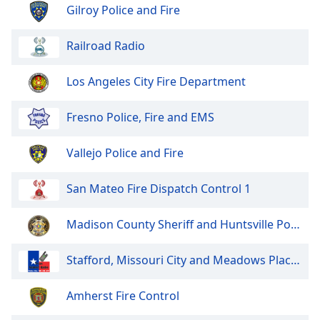
dialog
Gilroy Police and Fire
window.
Escape
Railroad Radio
will
cancel
Los Angeles City Fire Department
and
close
Fresno Police, Fire and EMS
the
window.
Vallejo Police and Fire
Text
Color
San Mateo Fire Dispatch Control 1
Opacity
Madison County Sheriff and Huntsville Police
Stafford, Missouri City and Meadows Place Police and Fire
Text
Background
Amherst Fire Control
Color