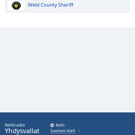
Weld County Sheriff
Opacity
Caption
Area
Background
Color
Opacity
Font
Size
Text
Edge
Style
Nettiradio
Kieli:
Yhdysvallat
Suomen kieli
Font