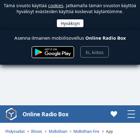
Tämä sivusto käyttää
cookies
. Jatkamalla tämän sivuston käyttöä
hyväksyt evästeiden käyttöä koskevat käytäntömme.
Asenna ilmainen mobiilisovellus
Online Radio Box
Ei, kiitos
Online Radio Box
Video
Player
is
Yhdysvallat
Illinois
Midlothian
Midlothian Fire
App
loading.