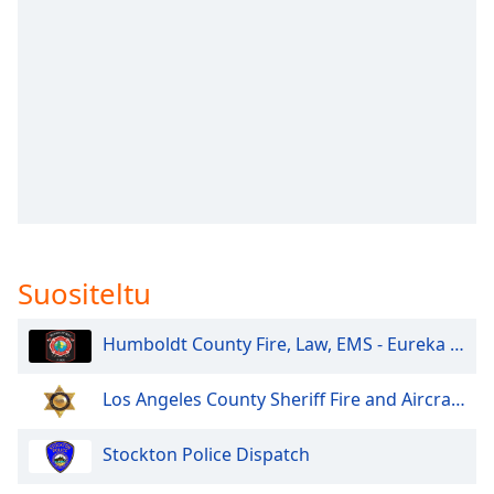
subtitles
settings
dialog
subtitles
off
,
selected
Audio
Track
Picture-
in-
Picture
Suositeltu
Fullscreen
This
is
Humboldt County Fire, Law, EMS - Eureka and North
a
modal
Los Angeles County Sheriff Fire and Aircraft Santa Clarita V
window.
Stockton Police Dispatch
Beginning
of