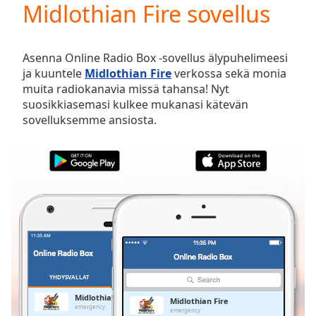
Midlothian Fire sovellus
Play
Video
Play
Skip
Asenna Online Radio Box -sovellus älypuhelimeesi
Backward
ja kuuntele
Midlothian Fire
verkossa sekä monia
Skip
muita radiokanavia missä tahansa! Nyt
Forward
suosikkiasemasi kulkee mukanasi kätevän
Mute
sovelluksemme ansiosta.
Current
Time
0:00
/
Duration
-:-
Loaded
:
0.00%
Stream
Type
LIVE
Seek to
live,
currently
YHDYSVALLAT
SUOSIKIT
behind
live
LIVE
Midlothian Fire
Midlothian Fire
Remaining
emergency
emergency