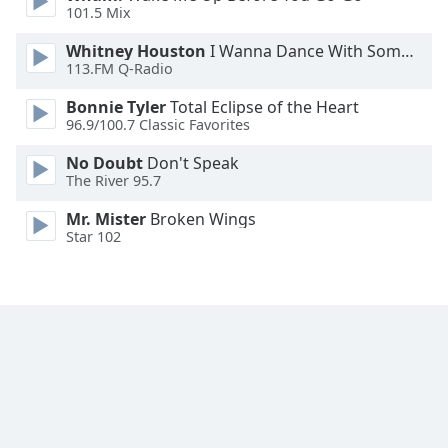
101.5 Mix
Family
Whitney Houston
I Wanna Dance With Somebody
113.FM Q-Radio
Reset
Done
Bonnie Tyler
Total Eclipse of the Heart
96.9/100.7 Classic Favorites
Close
Modal
Dialog
No Doubt
Don't Speak
End
The River 95.7
of
Mr. Mister
Broken Wings
dialog
Star 102
window.