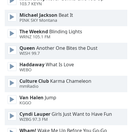
103.7 KEYN
Opacity
Michael Jackson
Beat It
PINK SKY Montana
Caption
Area
The Weeknd
Blinding Lights
WRNZ 105.1 FM
Background
Color
Queen
Another One Bites the Dust
WISH 99.7
Opacity
Haddaway
What Is Love
WEBO
Font
Culture Club
Karma Chameleon
Size
mmRadio
Van Halen
Jump
Text
KGGO
Edge
Cyndi Lauper
Girls Just Want to Have Fun
Style
WZBG 97.3 FM
Wham!
Wake Me Up Before You Go-Go
Font