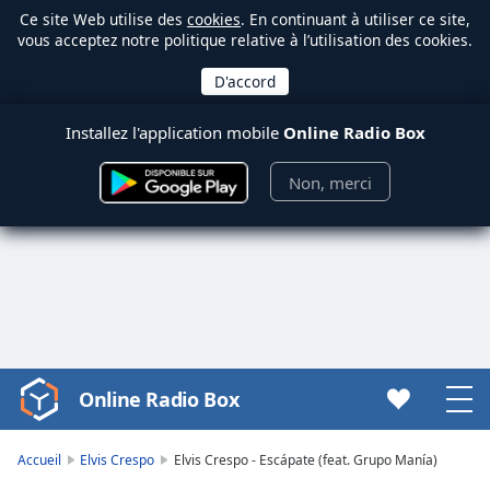
Ce site Web utilise des
cookies
. En continuant à utiliser ce site,
vous acceptez notre politique relative à l’utilisation des cookies.
Installez l'application mobile
Online Radio Box
Non, merci
Online Radio Box
Video
Player
is
Accueil
Elvis Crespo
Elvis Crespo - Escápate (feat. Grupo Manía)
loading.