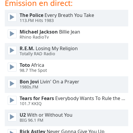
Émission en direct:
dialog
window.
The Police
Every Breath You Take
Escape
113.FM Hits 1983
will
cancel
Michael Jackson
Billie Jean
and
Rhino RadioTv
close
R.E.M.
Losing My Religion
the
Totally RAD Radio
window.
Toto
Africa
Text
98.7 The Spot
Color
Bon Jovi
Livin' On a Prayer
1980s.FM
Opacity
Tears for Fears
Everybody Wants To Rule the World
101.7 KKIQ
Text
U2
With or Without You
Background
BIG 96.1 FM
Color
Rick Astley
Never Gonna Give You Up