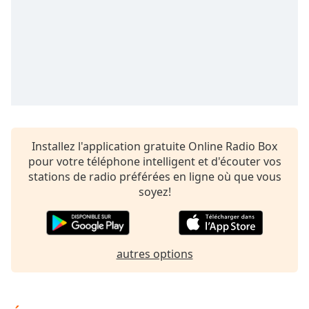
subtitles
settings
dialog
subtitles
off
,
selected
Audio
Track
Picture-
Installez l'application gratuite Online Radio Box
in-
pour votre téléphone intelligent et d'écouter vos
Picture
stations de radio préférées en ligne où que vous
Fullscreen
soyez!
This
is
a
modal
autres options
window.
Beginning
of