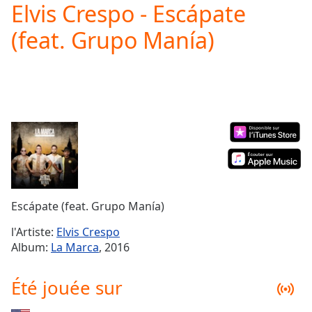
Elvis Crespo - Escápate
Play
Video
(feat. Grupo Manía)
Play
Skip
Backward
Skip
Forward
Mute
Current
Time
0:00
/
Duration
-:-
Loaded
:
0.00%
Escápate (feat. Grupo Manía)
Stream
Type
LIVE
l'Artiste:
Elvis Crespo
Seek to
Album:
La Marca
, 2016
live,
currently
behind
Été jouée sur
live
LIVE
Remaining