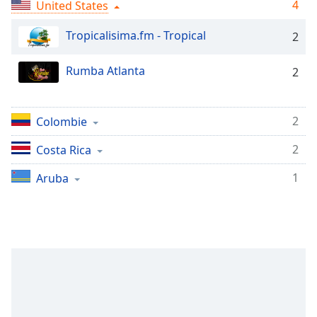
Time
-
4
United States
-:-
Tropicalisima.fm - Tropical
2
1x
Playback
Rumba Atlanta
2
Rate
Chapters
2
Colombie
Chapters
2
Costa Rica
Descriptions
1
Aruba
descriptions
off
,
selected
Subtitles
subtitles
settings
,
opens