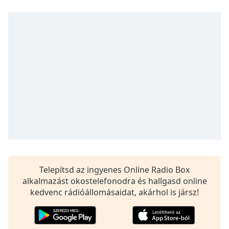
Remaining
Time
-
-:-
1x
Playback
Rate
Chapters
Chapters
Descriptions
descriptions
off
,
selected
Telepítsd az ingyenes Online Radio Box
alkalmazást okostelefonodra és hallgasd online
Subtitles
kedvenc rádióállomásaidat, akárhol is jársz!
subtitles
settings
,