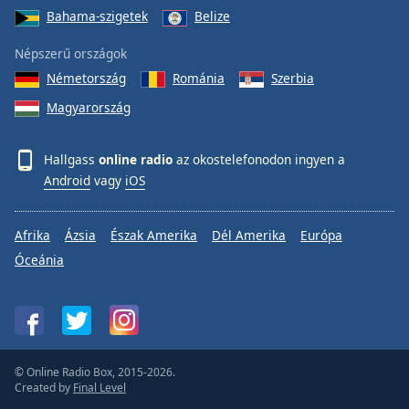
Bahama-szigetek
Belize
Népszerű országok
Németország
Románia
Szerbia
Magyarország
Hallgass
online radio
az okostelefonodon ingyen a
Android
vagy
iOS
Afrika
Ázsia
Észak Amerika
Dél Amerika
Európa
Óceánia
© Online Radio Box, 2015-2026.
Created by
Final Level