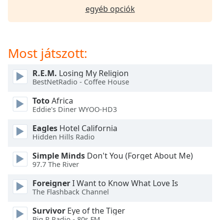
opens
egyéb opciók
subtitles
settings
dialog
subtitles
Most játszott:
off
,
selected
R.E.M.
Losing My Religion
BestNetRadio - Coffee House
Audio
Track
Toto
Africa
Eddie's Diner WYOO-HD3
Picture-
in-
Picture
Eagles
Hotel California
Hidden Hills Radio
Fullscreen
This
Simple Minds
Don't You (Forget About Me)
is
97.7 The River
a
modal
Foreigner
I Want to Know What Love Is
window.
The Flashback Channel
Survivor
Eye of the Tiger
Beginning
Big R Radio - 80s FM