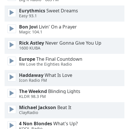
of
dialog
Eurythmics
Sweet Dreams
window.
Easy 93.1
Escape
Bon Jovi
Livin' On a Prayer
will
Magic 104.1
cancel
and
Rick Astley
Never Gonna Give You Up
close
1600 KUBA
the
Europe
The Final Countdown
window.
We Love the Eighties Radio
Text
Haddaway
What Is Love
Color
Icon Radio FM
The Weeknd
Blinding Lights
Opacity
KLDR 98.3 FM
Michael Jackson
Beat It
Text
ClayRadio
Background
4 Non Blondes
What's Up?
Color
KOOL Radio