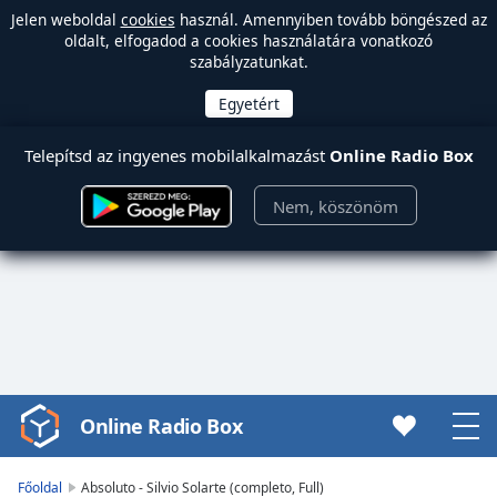
Jelen weboldal
cookies
használ. Amennyiben tovább böngészed az
oldalt, elfogadod a cookies használatára vonatkozó
szabályzatunkat.
Telepítsd az ingyenes mobilalkalmazást
Online Radio Box
Nem, köszönöm
Online Radio Box
Video
Player
is
Főoldal
Absoluto - Silvio Solarte (completo, Full)