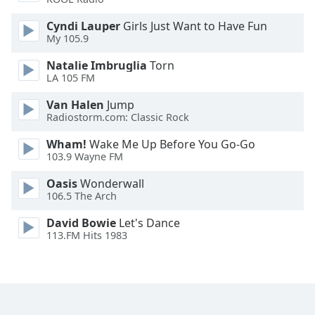
Cyndi Lauper
Girls Just Want to Have Fun
Opacity
My 105.9
Natalie Imbruglia
Torn
Caption
LA 105 FM
Area
Background
Van Halen
Jump
Color
Radiostorm.com: Classic Rock
Wham!
Wake Me Up Before You Go-Go
103.9 Wayne FM
Opacity
Oasis
Wonderwall
106.5 The Arch
Font
Size
David Bowie
Let's Dance
113.FM Hits 1983
Text
Edge
Style