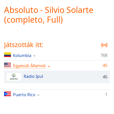
loading.
Absoluto - Silvio Solarte
Play
Video
(completo, Full)
Play
Skip
Backward
Skip
Forward
Játszották itt:
Mute
Current
Time
0:00
768
Kolumbia
/
45
Duration
Egyesült Államok
-:-
Loaded
:
Radio Ipul
0.00%
45
Stream
Type
LIVE
1
Puerto Rico
Seek to
live,
currently
behind
live
LIVE