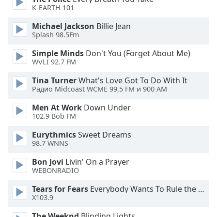
Color
K-EARTH 101
Michael Jackson
Billie Jean
Opacity
Splash 98.5Fm
Simple Minds
Don't You (Forget About Me)
Caption
WVLI 92.7 FM
Area
Background
Tina Turner
What's Love Got To Do With It
Color
Радио Midcoast WCME 99,5 FM и 900 AM
Men At Work
Down Under
102.9 Bob FM
Opacity
Eurythmics
Sweet Dreams
98.7 WNNS
Font
Size
Bon Jovi
Livin' On a Prayer
WEBONRADIO
Text
Tears for Fears
Everybody Wants To Rule the World
Edge
X103.9
Style
The Weeknd
Blinding Lights