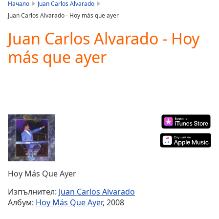
is
Начало
Juan Carlos Alvarado
loading.
Juan Carlos Alvarado - Hoy más que ayer
Play
Video
Juan Carlos Alvarado - Hoy
Play
más que ayer
Skip
Backward
Skip
Forward
Mute
Current
Time
0:00
/
Duration
-:-
Loaded
:
0.00%
Stream
Hoy Más Que Ayer
Type
LIVE
Seek to
Изпълнител:
Juan Carlos Alvarado
live,
Албум:
Hoy Más Que Ayer
, 2008
currently
behind
live
LIVE