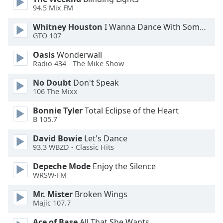
94.5 Mix FM
Font
Whitney Houston
I Wanna Dance With Somebody
Family
GTO 107
Oasis
Wonderwall
Reset
Radio 434 - The Mike Show
Done
Close
No Doubt
Don't Speak
Modal
106 The Mixx
Dialog
End
Bonnie Tyler
Total Eclipse of the Heart
of
B 105.7
dialog
David Bowie
Let's Dance
window.
93.3 WBZD - Classic Hits
Depeche Mode
Enjoy the Silence
WRSW-FM
Mr. Mister
Broken Wings
Majic 107.7
Ace of Base
All That She Wants