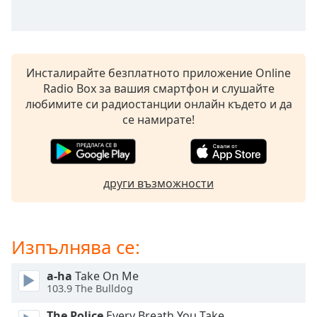
Beginning
of
dialog
window.
Escape
Инсталирайте безплатното приложение Online
will
Radio Box за вашия смартфон и слушайте
cancel
любимите си радиостанции онлайн където и да
and
се намирате!
close
the
window.
други възможности
Text
Color
Изпълнява се:
Opacity
a-ha
Take On Me
Text
103.9 The Bulldog
Background
The Police
Every Breath You Take