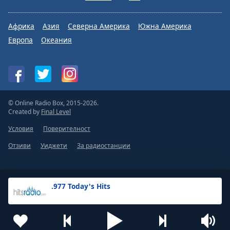
Африка
Азия
Северна Америка
Южна Америка
Европа
Океания
© Online Radio Box, 2015-2026.
Created by
Final Level
Условия
Поверителност
Отзиви
Уиджети
За радиостанции
.977 Today's Hits