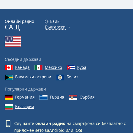
Онлайн радио
Език:
САЩ
Български
Съседни държави
Канада
Мексико
Куба
Бахамски острови
Белиз
Популярни държави
Германия
Гърция
Сърбия
България
Слушайте
онлайн радио
на смартфона си безплатно с
приложението за
Android
или
iOS
!