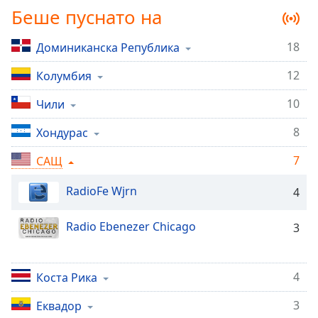
Беше пуснато на
Remaining
Time
-
-:-
18
Доминиканска Република
12
1x
Колумбия
Playback
10
Чили
Rate
8
Хондурас
Chapters
Chapters
7
САЩ
Descriptions
RadioFe Wjrn
4
descriptions
Radio Ebenezer Chicago
off
,
3
selected
Subtitles
4
Коста Рика
subtitles
3
Еквадор
settings
,