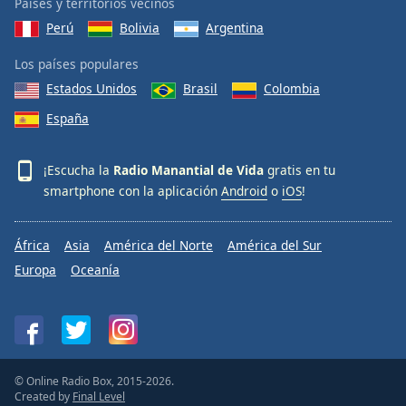
Países y territorios vecinos
Perú
Bolivia
Argentina
Los países populares
Estados Unidos
Brasil
Colombia
España
¡Escucha la
Radio Manantial de Vida
gratis en tu
smartphone con la aplicación
Android
o
iOS
!
África
Asia
América del Norte
América del Sur
Europa
Oceanía
© Online Radio Box, 2015-2026.
Created by
Final Level