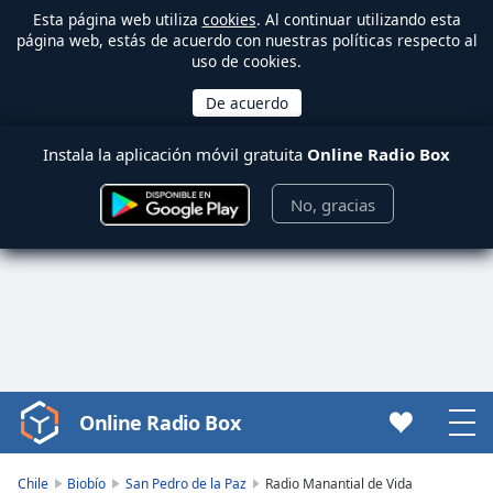
Esta página web utiliza
cookies
. Al continuar utilizando esta
página web, estás de acuerdo con nuestras políticas respecto al
uso de cookies.
Instala la aplicación móvil gratuita
Online Radio Box
No, gracias
Online Radio Box
Video
Player
is
Chile
Biobío
San Pedro de la Paz
Radio Manantial de Vida