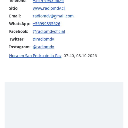
Teléfono:
+56 9 9933 5626
Sitio:
www.radiomdv.cl
Opacity
Email:
radiomdv@gmail.com
WhatsApp:
+56999335626
Caption
Facebook:
@radiomdvoficial
Area
Twitter:
@radiomdv
Background
Instagram:
@radiomdv
Color
Hora en San Pedro de la Paz
:
07:40
,
08.10.2026
Opacity
Font
Size
Text
Edge
Style