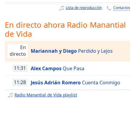
Remaining
Time
-
Lista de reproducción
Contactos
-:-
En directo ahora Radio Manantial
1x
de Vida
Playback
Rate
En
Mariannah y Diego
Perdido y Lejos
Chapters
directo
Chapters
11:31
Alex Campos
Que Pasa
Descriptions
11:28
Jesús Adrián Romero
Cuenta Conmigo
descriptions
off
,
Radio Manantial de Vida playlist
selected
Subtitles
subtitles
settings
,