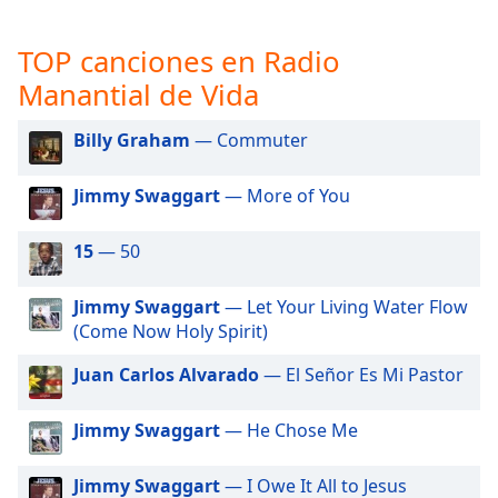
opens
subtitles
settings
TOP canciones en Radio
dialog
Manantial de Vida
subtitles
off
,
Billy Graham
— Commuter
selected
Audio
Jimmy Swaggart
— More of You
Track
15
— 50
Picture-
in-
Picture
Jimmy Swaggart
— Let Your Living Water Flow
Fullscreen
(Come Now Holy Spirit)
This
is
Juan Carlos Alvarado
— El Señor Es Mi Pastor
a
modal
Jimmy Swaggart
— He Chose Me
window.
Beginning
Jimmy Swaggart
— I Owe It All to Jesus