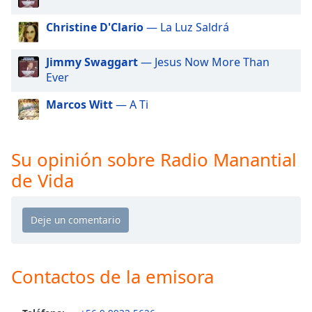
of
dialog
Christine D'Clario
— La Luz Saldrá
window.
Escape
Jimmy Swaggart
— Jesus Now More Than
will
Ever
cancel
and
Marcos Witt
— A Ti
close
the
window.
Su opinión sobre Radio Manantial
de Vida
Text
Color
Opacity
Contactos de la emisora
Text
Background
Color