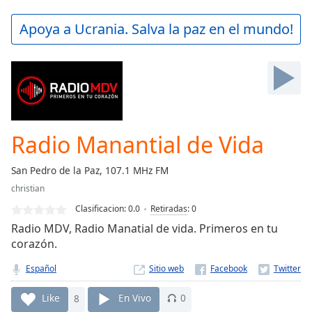
loading.
Play
Apoya a Ucrania. Salva la paz en el mundo!
Video
Play
Skip
Backward
Skip
Forward
Mute
Current
Radio Manantial de Vida
Time
0:00
/
San Pedro de la Paz, 107.1 MHz FM
Duration
-:-
christian
Loaded
:
0.00%
Clasificacion:
0.0
Retiradas
:
0
Stream
Radio MDV, Radio Manatial de vida. Primeros en tu
Type
LIVE
corazón.
Seek to
live,
Español
Sitio web
currently
behind
Like
8
En Vivo
0
live
LIVE