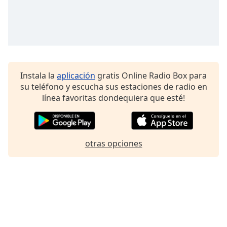
Font
Family
Reset
Done
Instala la
aplicación
gratis Online Radio Box para
Close
Modal
su teléfono y escucha sus estaciones de radio en
Dialog
línea favoritas dondequiera que esté!
End
of
dialog
window.
otras opciones