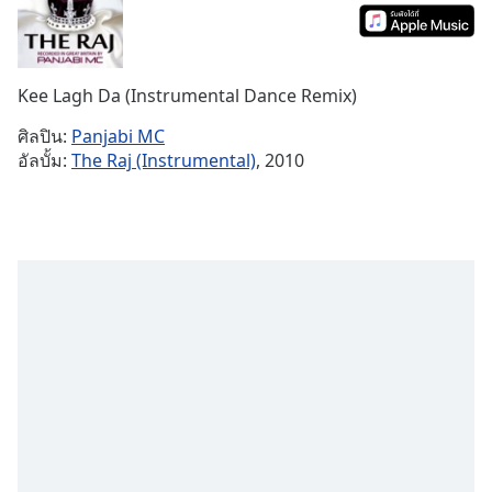
Time
-
-:-
1x
Kee Lagh Da (Instrumental Dance Remix)
Playback
Rate
ศิลปิน:
Panjabi MC
อัลบั้ม:
The Raj (Instrumental)
, 2010
Chapters
Chapters
Descriptions
descriptions
off
,
selected
Subtitles
subtitles
settings
,
opens