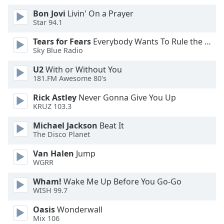
Opacity
Bon Jovi
Livin' On a Prayer
Star 94.1
Caption
Tears for Fears
Everybody Wants To Rule the World
Sky Blue Radio
Area
Background
U2
With or Without You
Color
181.FM Awesome 80's
Rick Astley
Never Gonna Give You Up
Opacity
KRUZ 103.3
Michael Jackson
Beat It
Font
The Disco Planet
Size
Van Halen
Jump
WGRR
Text
Wham!
Wake Me Up Before You Go-Go
Edge
WISH 99.7
Style
Oasis
Wonderwall
Mix 106
Font