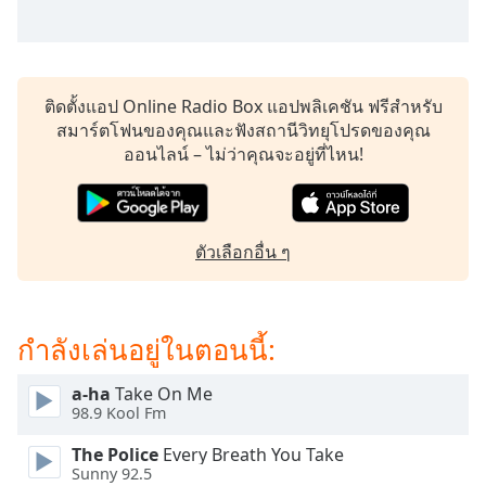
subtitles
settings
dialog
subtitles
off
,
ติดตั้งแอป Online Radio Box แอปพลิเคชัน ฟรีสำหรับ
selected
สมาร์ตโฟนของคุณและฟังสถานีวิทยุโปรดของคุณ
ออนไลน์ – ไม่ว่าคุณจะอยู่ที่ไหน!
Audio
Track
Picture-
in-
ตัวเลือกอื่น ๆ
Picture
Fullscreen
This
is
กำลังเล่นอยู่ในตอนนี้:
a
modal
a-ha
Take On Me
window.
98.9 Kool Fm
Beginning
The Police
Every Breath You Take
of
Sunny 92.5