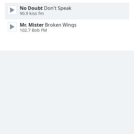
Family
No Doubt
Don't Speak
90.9 kiss fm
Mr. Mister
Broken Wings
Reset
102.7 Bob FM
Done
Close
Modal
Dialog
End
of
dialog
window.