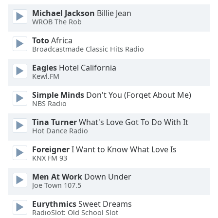
dialog
Michael Jackson
Billie Jean
window.
WROB The Rob
Escape
will
Toto
Africa
cancel
Broadcastmade Classic Hits Radio
and
Eagles
Hotel California
close
Kewl.FM
the
window.
Simple Minds
Don't You (Forget About Me)
NBS Radio
Text
Tina Turner
What's Love Got To Do With It
Color
Hot Dance Radio
Foreigner
I Want to Know What Love Is
Opacity
KNX FM 93
Men At Work
Down Under
Text
Joe Town 107.5
Background
Color
Eurythmics
Sweet Dreams
RadioSlot: Old School Slot