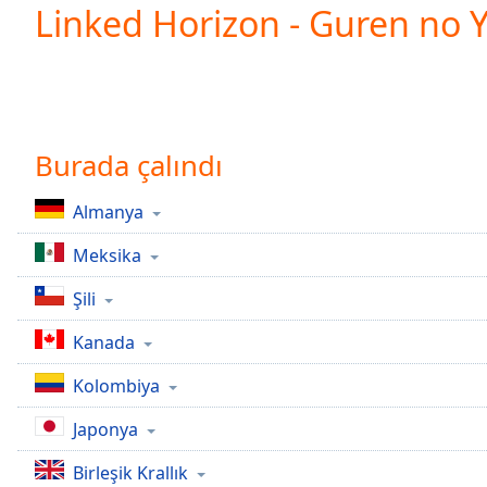
Current
Linked Horizon - Guren no 
Time
0:00
/
Duration
-:-
Loaded
:
0.00%
0:00
Burada çalındı
Stream
Type
LIVE
Almanya
Seek to
live,
Meksika
currently
behind
live
LIVE
Şili
Remaining
Time
-
Kanada
-:-
Kolombiya
1x
Japonya
Playback
Rate
Birleşik Krallık