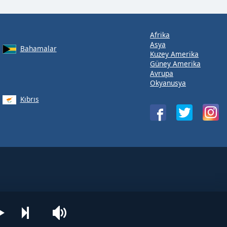
Afrika
Asya
Bahamalar
Kuzey Amerika
Güney Amerika
Avrupa
Okyanusya
Kıbrıs