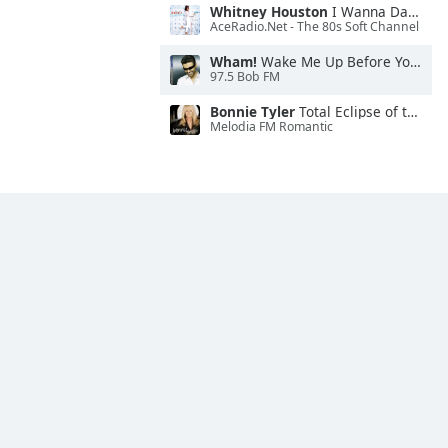
Whitney Houston
I Wanna Dance With Somebody
AceRadio.Net - The 80s Soft Channel
Wham!
Wake Me Up Before You Go-Go
97.5 Bob FM
Bonnie Tyler
Total Eclipse of the Heart
Melodia FM Romantic