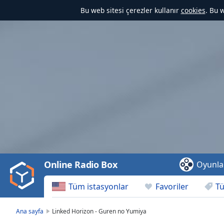
Bu web sitesi çerezler kullanır
cookies
. Bu 
Video
Player
is
loading.
Play
Video
Online Radio Box
Oyunla
Play
Skip
Tüm istasyonlar
Favoriler
Tü
Backward
Skip
Forward
Ana sayfa
Linked Horizon - Guren no Yumiya
Mute