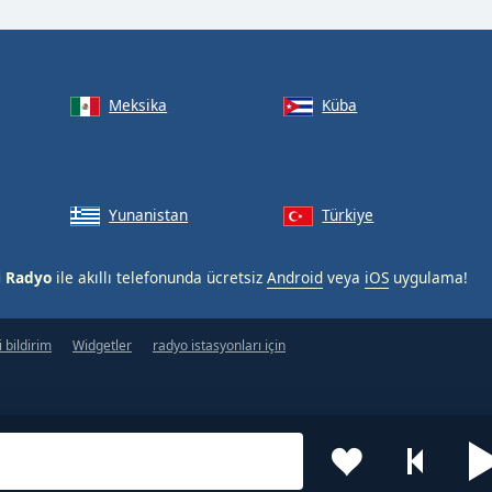
Meksika
Küba
Yunanistan
Türkiye
i Radyo
ile akıllı telefonunda ücretsiz
Android
veya
iOS
uygulama!
 bildirim
Widgetler
radyo istasyonları için