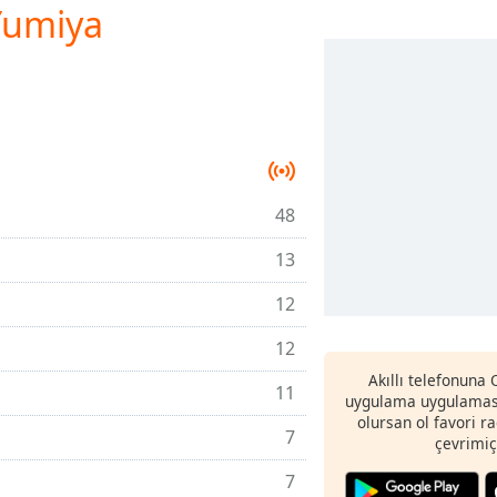
Yumiya
48
13
12
12
Akıllı telefonuna
11
uygulama uygulaması
olursan ol favori r
7
çevrimiç
7