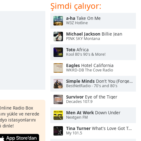
Şimdi çalıyor:
a-ha
Take On Me
W3Z Hotline
Michael Jackson
Billie Jean
PINK SKY Montana
Toto
Africa
Kool 80's 90's & More!
Eagles
Hotel California
WKRD-DB The Cove Radio
Simple Minds
Don't You (Forget About Me)
BestNetRadio - 70's and 80's
Survivor
Eye of the Tiger
Decades 107.9
 Online Radio Box
Men At Work
Down Under
nı yükle ve nerede
Nextgen FM
adyo istasyonlarını
i dinle!
Tina Turner
What's Love Got To Do With It
My 101.5