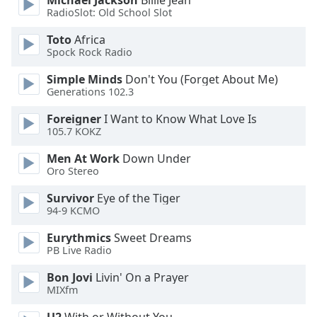
Michael Jackson
Billie Jean
of
RadioSlot: Old School Slot
dialog
window.
Toto
Africa
Escape
Spock Rock Radio
will
Simple Minds
Don't You (Forget About Me)
cancel
Generations 102.3
and
close
Foreigner
I Want to Know What Love Is
the
105.7 KOKZ
window.
Men At Work
Down Under
Oro Stereo
Text
Color
Survivor
Eye of the Tiger
94-9 KCMO
Opacity
Eurythmics
Sweet Dreams
PB Live Radio
Text
Bon Jovi
Livin' On a Prayer
Background
MIXfm
Color