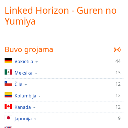
loading.
Linked Horizon - Guren no
Play
Video
Yumiya
Play
Skip
Backward
Skip
Forward
Buvo grojama
Mute
Current
Time
0:00
44
Vokietija
/
13
Duration
Meksika
-:-
Loaded
:
12
Čilė
0.00%
Stream
12
Kolumbija
Type
LIVE
Seek to
12
Kanada
live,
currently
9
behind
Japonija
live
LIVE