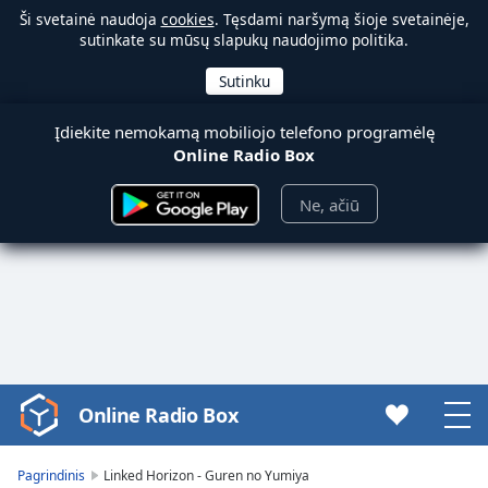
Ši svetainė naudoja
cookies
. Tęsdami naršymą šioje svetainėje,
sutinkate su mūsų slapukų naudojimo politika.
Įdiekite nemokamą mobiliojo telefono programėlę
Online Radio Box
Ne, ačiū
Online Radio Box
Video
Player
is
Pagrindinis
Linked Horizon - Guren no Yumiya