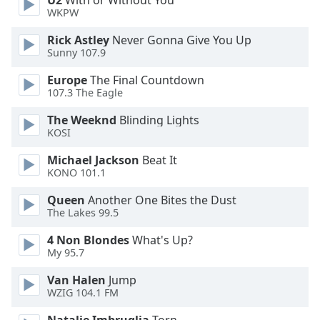
U2
With or Without You
WKPW
Opacity
Rick Astley
Never Gonna Give You Up
Sunny 107.9
Caption
Europe
The Final Countdown
Area
107.3 The Eagle
Background
Color
The Weeknd
Blinding Lights
KOSI
Opacity
Michael Jackson
Beat It
KONO 101.1
Queen
Another One Bites the Dust
Font
The Lakes 99.5
Size
4 Non Blondes
What's Up?
My 95.7
Text
Edge
Van Halen
Jump
Style
WZIG 104.1 FM