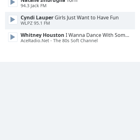
Natalie Imbruglia
Torn
Font
94.3 Jack FM
Family
Cyndi Lauper
Girls Just Want to Have Fun
WLPZ 95.1 FM
Reset
Whitney Houston
I Wanna Dance With Somebody
Done
AceRadio.Net - The 80s Soft Channel
Close
Modal
Dialog
End
of
dialog
window.