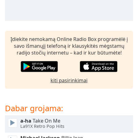
subtitles
settings
dialog
subtitles
off
,
Įdiekite nemokamą Online Radio Box programėlė į
selected
savo išmanųjį telefoną ir klausykitės mėgstamų
radijo stočių internetu – kad ir kur būtumėte!
Audio
Track
Picture-
in-
Picture
kiti pasirinkimai
Fullscreen
This
is
a
Dabar grojama:
modal
window.
a-ha
Take On Me
La91X Retro Pop Hits
Beginning