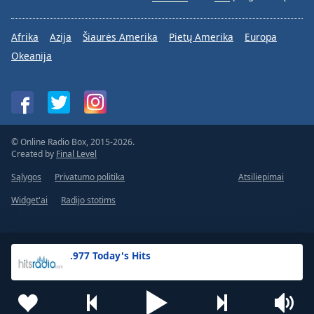
Afrika
Azija
Šiaurės Amerika
Pietų Amerika
Europa
Okeanija
© Online Radio Box, 2015-2026.
Created by
Final Level
Sąlygos
Privatumo politika
Atsiliepimai
Widget'ai
Radijo stotims
.977 Today's Hits