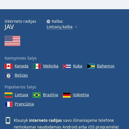
Interneto radijas
Kalba:
JAV
Lietuvių kalba
Kaimyninės šalys
Kanada
Meksika
Kuba
Bahamos
Belizas
Populiarios šalys
Lietuva
Brazilija
Vokietija
Prancūzija
Klausyk
interneto radijas
savo išmaniajame telefone
nemokamai naudodamas
Android
arba
iOS
programėlę!