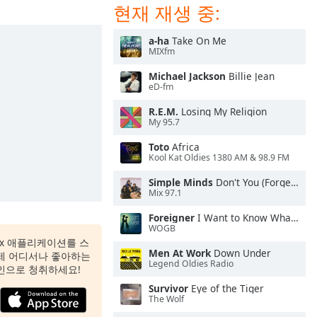
현재 재생 중:
a-ha
Take On Me
MIXfm
Michael Jackson
Billie Jean
eD-fm
R.E.M.
Losing My Religion
My 95.7
Toto
Africa
Kool Kat Oldies 1380 AM & 98.9 FM
Simple Minds
Don't You (Forget About Me)
Mix 97.1
Foreigner
I Want to Know What Love Is
WOGB
 Box 애플리케이션를 스
Men At Work
Down Under
제 어디서나 좋아하는
Legend Oldies Radio
인으로 청취하세요!
Survivor
Eye of the Tiger
The Wolf