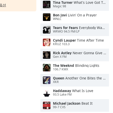
Tina Turner
What's Love Got To Do With It
옵션
Magic 98
Bon Jovi
Livin' On a Prayer
WNLC
Tears for Fears
Everybody Wants To Rule the World
WRWO 94.5 FM/LP
Cyndi Lauper
Time After Time
KRUZ 103.3
Rick Astley
Never Gonna Give You Up
Gen X FM
The Weeknd
Blinding Lights
106.7 KMX
Queen
Another One Bites the Dust
XKR
Haddaway
What Is Love
93.5 Lake FM
Michael Jackson
Beat It
99-7 CVS