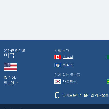
the
window.
Text
Color
Opacity
온라인 라디오
인접 국가
미국
Text
캐나다
Background
벨리즈
Color
인기 있는 국가들
언어:
Opacity
대한민국
한국어
Caption
스마트폰에서
온라인 라디오
를
Area
Background