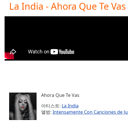
Current
La India - Ahora Que Te Vas
Time
0:00
/
Duration
-:-
Loaded
:
0.00%
0:00
Stream
Type
LIVE
Seek to
live,
currently
behind
live
LIVE
Remaining
Time
-
-:-
Ahora Que Te Vas
아티스트:
La India
1x
앨범:
Intensamente Con Canciones de Ju
Playback
Rate