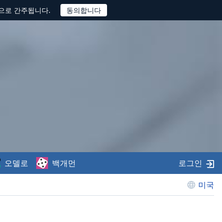
것으로 간주됩니다.
오델로
백개먼
로그인
미국