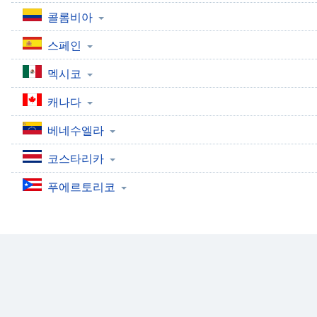
Audio
콜롬비아
Track
스페인
Picture-
in-
Picture
멕시코
Fullscreen
This
캐나다
is
a
베네수엘라
modal
코스타리카
window.
푸에르토리코
Beginning
of
dialog
window.
Escape
will
cancel
and
close