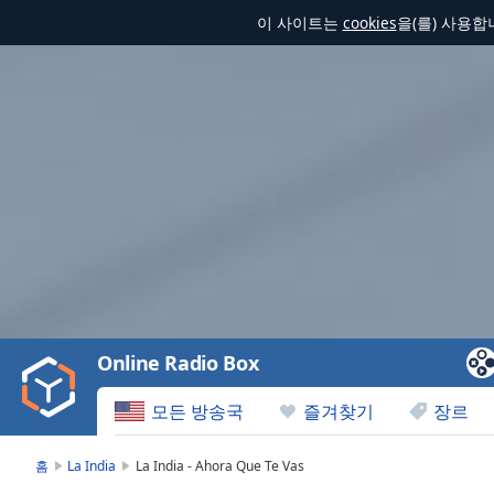
이 사이트는
cookies
을(를) 사용
Video
Player
is
loading.
Play
Video
Online Radio Box
Play
Skip
모든 방송국
즐겨찾기
장르
Backward
Skip
Forward
홈
La India
La India - Ahora Que Te Vas
Mute