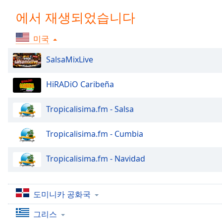
Chapters
에서 재생되었습니다
Chapters
미국
Descriptions
descriptions
SalsaMixLive
off
,
selected
HiRADiO Caribeña
Subtitles
Tropicalisima.fm - Salsa
subtitles
settings
,
Tropicalisima.fm - Cumbia
opens
subtitles
Tropicalisima.fm - Navidad
settings
dialog
subtitles
도미니카 공화국
off
,
selected
그리스