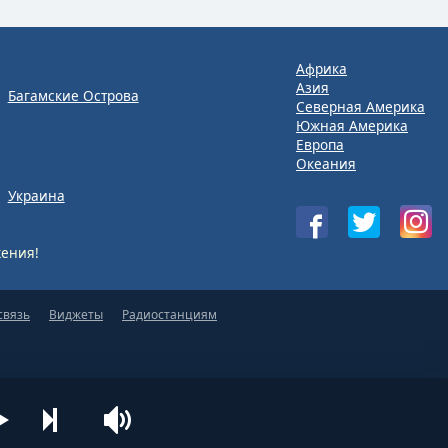
Африка
Азия
Багамские Острова
Северная Америка
Южная Америка
Европа
Океания
Украина
ения!
связь
Виджеты
Радиостанциям