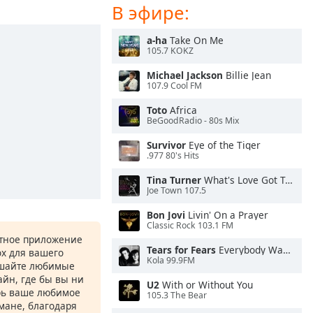
В эфире:
a-ha
Take On Me
105.7 KOKZ
Michael Jackson
Billie Jean
107.9 Cool FM
Toto
Africa
BeGoodRadio - 80s Mix
Survivor
Eye of the Tiger
.977 80's Hits
Tina Turner
What's Love Got To Do With It
Joe Town 107.5
Bon Jovi
Livin' On a Prayer
Classic Rock 103.1 FM
атное приложение
Tears for Fears
Everybody Wants To Rule the World
ox для вашего
Kola 99.9FM
ушайте любимые
йн, где бы вы ни
U2
With or Without You
рь ваше любимое
105.3 The Bear
рмане, благодаря