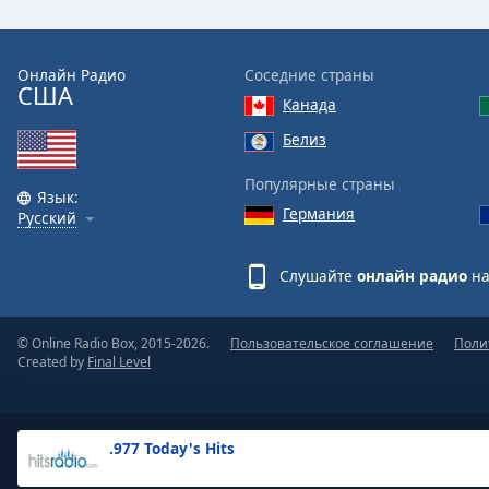
the
window.
Онлайн Радио
Соседние страны
США
Text
Канада
Color
Белиз
Opacity
Популярные страны
Язык:
Германия
Русский
Text
Background
Слушайте
онлайн радио
на
Color
© Online Radio Box, 2015-2026.
Пользовательское соглашение
Поли
Opacity
Created by
Final Level
Caption
Area
.977 Today's Hits
Background