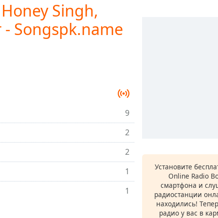
 Honey Singh,
r - Songspk.name
9
2
2
Установите беспл
1
Online Radio B
смартфона и сл
1
радиостанции онла
находились! Тепе
радио у вас в ка