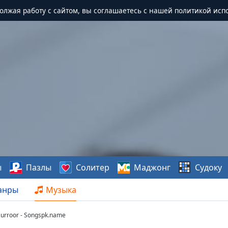
должая работу с сайтом, вы соглашаетесь с нашей политикой исп
ы
Пазлы
Солитер
Маджонг
Судоку
анры
Музыка
Surroor - Songspk.name