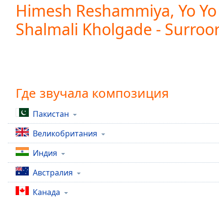
Current
Himesh Reshammiya, Yo Yo
Time
0:00
Shalmali Kholgade - Surroo
/
Duration
-:-
Loaded
:
0.00%
0:00
Stream
Type
Где звучала композиция
LIVE
Seek to
live,
Пакистан
currently
behind
live
LIVE
Великобритания
Remaining
Time
-
Индия
-:-
Австралия
1x
Канада
Playback
Rate