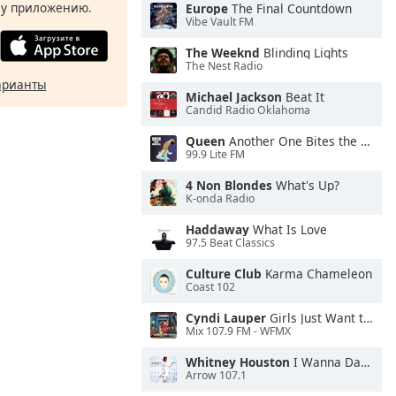
у приложению.
Europe
The Final Countdown
Vibe Vault FM
The Weeknd
Blinding Lights
The Nest Radio
арианты
Michael Jackson
Beat It
Candid Radio Oklahoma
Queen
Another One Bites the Dust
99.9 Lite FM
4 Non Blondes
What's Up?
K-onda Radio
Haddaway
What Is Love
97.5 Beat Classics
Culture Club
Karma Chameleon
Coast 102
Cyndi Lauper
Girls Just Want to Have Fun
Mix 107.9 FM - WFMX
Whitney Houston
I Wanna Dance With Somebody
Arrow 107.1