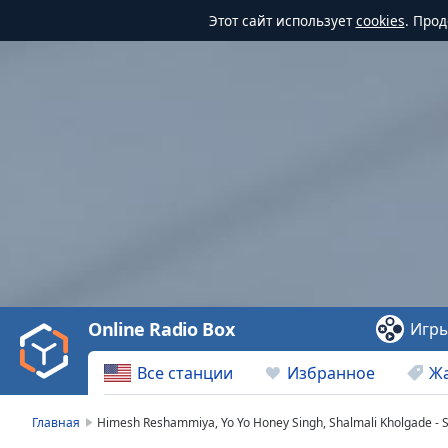
Этот сайт использует
cookies
. Про
Video
Player
is
loading.
Play
Video
Online Radio Box
Игр
Play
Skip
Все станции
Избранное
Ж
Backward
Skip
Forward
Главная
Himesh Reshammiya, Yo Yo Honey Singh, Shalmali Kholgade - 
Mute