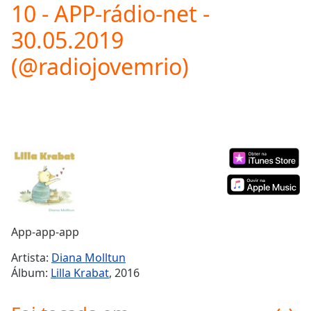
10 - APP-rádio-net -
Play
Video
30.05.2019
Play
Skip
(@radiojovemrio)
Backward
Skip
Forward
Mute
Current
Time
0:00
/
Duration
-:-
Loaded
:
0.00%
Stream
Type
LIVE
App-app-app
Seek to
live,
Artista:
Diana Molltun
currently
Álbum:
Lilla Krabat
, 2016
behind
live
LIVE
Remaining