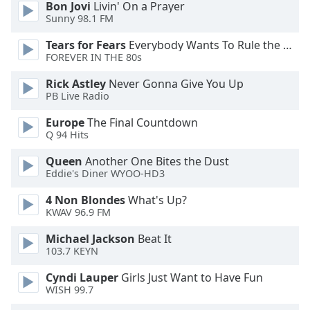
Bon Jovi
Livin' On a Prayer
Opacity
Sunny 98.1 FM
Tears for Fears
Everybody Wants To Rule the World
Caption
FOREVER IN THE 80s
Area
Rick Astley
Never Gonna Give You Up
Background
PB Live Radio
Color
Europe
The Final Countdown
Q 94 Hits
Opacity
Queen
Another One Bites the Dust
Eddie's Diner WYOO-HD3
Font
Size
4 Non Blondes
What's Up?
KWAV 96.9 FM
Text
Michael Jackson
Beat It
103.7 KEYN
Edge
Style
Cyndi Lauper
Girls Just Want to Have Fun
WISH 99.7
Font