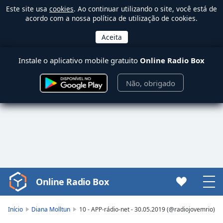
Este site usa
cookies
. Ao continuar utilizando o site, você está de
acordo com a nossa política de utilização de cookies.
Instale o aplicativo mobile gratuito
Online Radio Box
Não, obrigado
Online Radio Box
Video
Player
is
Início
Diana Molltun
10 - APP-rádio-net - 30.05.2019 (@radiojovemrio)
loading.