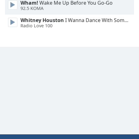
Wham!
Wake Me Up Before You Go-Go
Family
92.5 KOMA
Whitney Houston
I Wanna Dance With Somebody
Reset
Radio Love 100
Done
Close
Modal
Dialog
End
of
dialog
window.