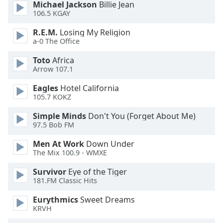
Michael Jackson
Billie Jean
dialog
106.5 KGAY
window.
Escape
R.E.M.
Losing My Religion
will
a-0 The Office
cancel
and
Toto
Africa
Arrow 107.1
close
the
Eagles
Hotel California
window.
105.7 KOKZ
Text
Simple Minds
Don't You (Forget About Me)
97.5 Bob FM
Color
Men At Work
Down Under
The Mix 100.9 - WMXE
Opacity
Survivor
Eye of the Tiger
181.FM Classic Hits
Text
Background
Eurythmics
Sweet Dreams
Color
KRVH