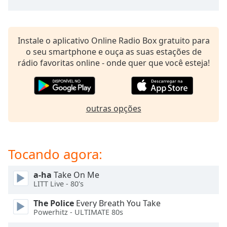
subtitles
settings
dialog
subtitles
Instale o aplicativo Online Radio Box gratuito para
off
,
o seu smartphone e ouça as suas estações de
selected
rádio favoritas online - onde quer que você esteja!
Audio
Track
Picture-
outras opções
in-
Picture
Fullscreen
This
Tocando agora:
is
a
a-ha
Take On Me
modal
LITT Live - 80's
window.
The Police
Every Breath You Take
Beginning
Powerhitz - ULTIMATE 80s
of