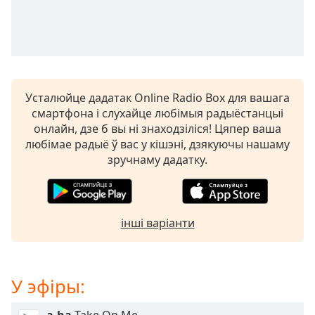
opens
subtitles
settings
dialog
subtitles
off
,
Усталюйце дадатак Online Radio Box для вашага
selected
смартфона і слухайце любімыя радыёстанцыі
онлайн, дзе б вы ні знаходзіліся! Цяпер ваша
Audio
любімае радыё ў вас у кішэні, дзякуючы нашаму
Track
зручнаму дадатку.
Picture-
in-
Picture
Fullscreen
This
інші варіанти
is
a
modal
У эфіры:
window.