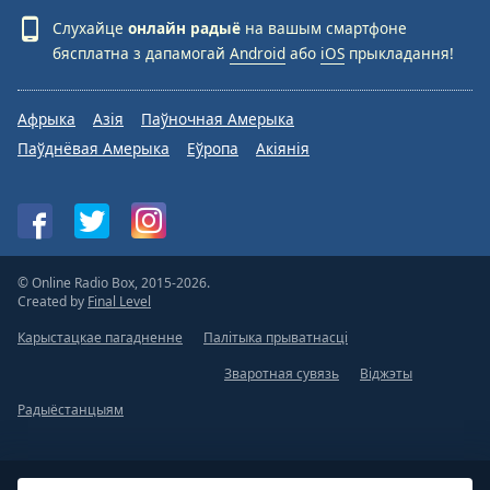
Слухайце
онлайн радыё
на вашым смартфоне
бясплатна з дапамогай
Android
або
iOS
прыкладання!
Афрыка
Азія
Паўночная Амерыка
Паўднёвая Амерыка
Еўропа
Акіянія
© Online Radio Box, 2015-2026.
Created by
Final Level
Карыстацкае пагадненне
Палітыка прыватнасці
Зваротная сувязь
Віджэты
Радыёстанцыям