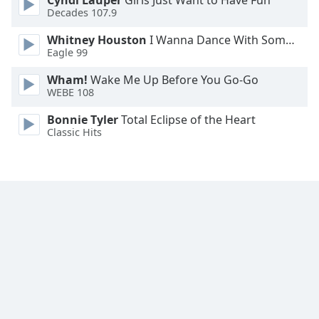
Cyndi Lauper
Girls Just Want to Have Fun
Decades 107.9
Font
Family
Whitney Houston
I Wanna Dance With Somebody
Eagle 99
Wham!
Wake Me Up Before You Go-Go
Reset
WEBE 108
Done
Close
Bonnie Tyler
Total Eclipse of the Heart
Modal
Classic Hits
Dialog
End
of
dialog
window.