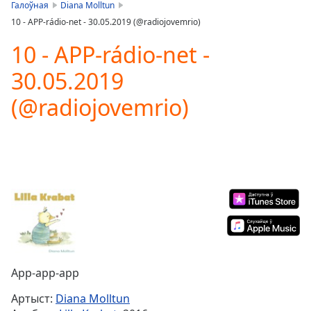
is
Галоўная
Diana Molltun
loading.
10 - APP-rádio-net - 30.05.2019 (@radiojovemrio)
Play
Video
10 - APP-rádio-net -
Play
30.05.2019
Skip
Backward
(@radiojovemrio)
Skip
Forward
Mute
Current
Time
0:00
/
Duration
-:-
Loaded
:
0.00%
Stream
Type
LIVE
Seek to
App-app-app
live,
currently
Артыст:
Diana Molltun
behind
live
LIVE