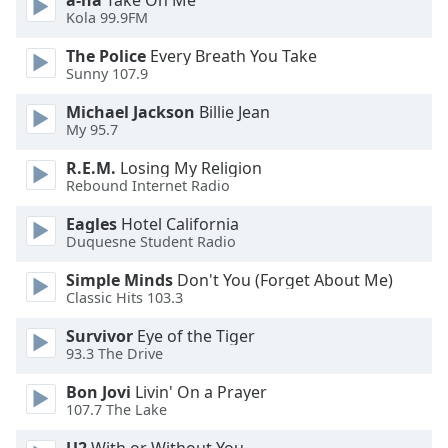
a-ha
Take On Me
Beginning
Kola 99.9FM
of
dialog
The Police
Every Breath You Take
window.
Sunny 107.9
Escape
will
Michael Jackson
Billie Jean
My 95.7
cancel
and
R.E.M.
Losing My Religion
close
Rebound Internet Radio
the
window.
Eagles
Hotel California
Duquesne Student Radio
Text
Simple Minds
Don't You (Forget About Me)
Color
Classic Hits 103.3
Survivor
Eye of the Tiger
Opacity
93.3 The Drive
Bon Jovi
Livin' On a Prayer
Text
107.7 The Lake
Background