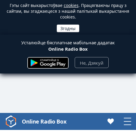
Гэты сайт выкарыстоўвае
cookies
. Працягваючы працу з
сайтам, вы згаджаецеся з нашай палітыкай выкарыстання
cookies.
Усталюйце бясплатнае мабільнае дадатак
Online Radio Box
Не, Дзякуй
Online Radio Box
Video
Player