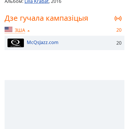
Альбом:
Lilla Krabat
, 2016
Remaining
Time
-
Дзе гучала кампазіцыя
-:-
20
ЗША
1x
Playback
McQsJazz.com
Rate
20
Chapters
Chapters
Descriptions
descriptions
off
,
selected
Subtitles
subtitles
settings
,