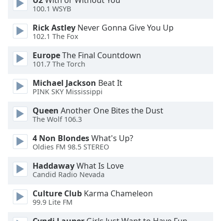
U2
With or Without You
Color
100.1 WSYB
Rick Astley
Never Gonna Give You Up
Opacity
102.1 The Fox
Europe
The Final Countdown
Caption
101.7 The Torch
Area
Background
Michael Jackson
Beat It
Color
PINK SKY Mississippi
Queen
Another One Bites the Dust
Opacity
The Wolf 106.3
4 Non Blondes
What's Up?
Oldies FM 98.5 STEREO
Font
Size
Haddaway
What Is Love
Candid Radio Nevada
Text
Culture Club
Karma Chameleon
Edge
99.9 Lite FM
Style