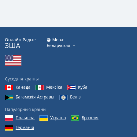
Онлайн Радыё
Мова:
ЗША
Беларуская
Суседнія краіны
Канада
Мексіка
Куба
Багамскія Астравы
Беліз
Папулярныя краіны
Польшча
Украіна
Бразілія
Германія