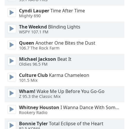
Cyndi Lauper
Time After Time
Opacity
Mighty 690
The Weeknd
Blinding Lights
Caption
WSPY 107.1 FM
Area
Background
Queen
Another One Bites the Dust
Color
106.7 The Rock Farm
Michael Jackson
Beat It
Oldies 96.5 FM
Opacity
Culture Club
Karma Chameleon
101.5 Mix
Font
Size
Wham!
Wake Me Up Before You Go-Go
Z 95.3 the Classic Mix
Text
Whitney Houston
I Wanna Dance With Somebody
Edge
Rookery Radio
Style
Bonnie Tyler
Total Eclipse of the Heart
92.5 KOMA