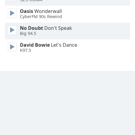
Font
Oasis
Wonderwall
Family
CyberFM 90s Rewind
No Doubt
Don't Speak
Reset
Big 94.5
Done
Close
David Bowie
Let's Dance
Modal
K97.5
Dialog
End
of
dialog
window.