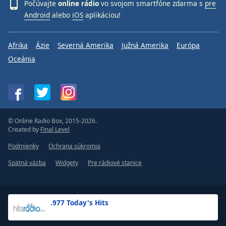
Počúvajte
online rádio
vo svojom smartfóne zdarma s
pre
Android
alebo
iOS
aplikáciou!
Afrika
Ázie
Severná Amerika
Južná Amerika
Európa
Oceánia
© Online Radio Box, 2015-2026.
Created by
Final Level
Podmienky
Ochrana súkromia
Spätná väzba
Widgety
Pre rádiové stanice
.977 Today's Hits