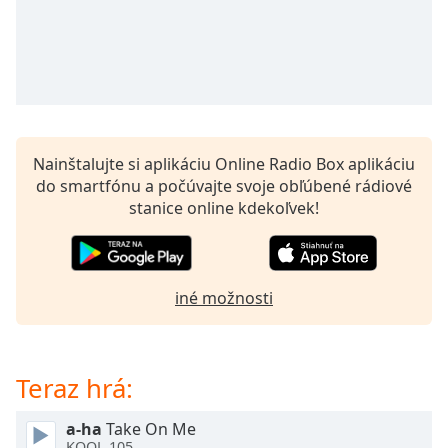
opens
subtitles
settings
dialog
subtitles
off
,
selected
Nainštalujte si aplikáciu Online Radio Box aplikáciu
Audio
do smartfónu a počúvajte svoje obľúbené rádiové
Track
stanice online kdekoľvek!
Picture-
in-
Picture
Fullscreen
iné možnosti
This
is
a
modal
Teraz hrá:
window.
a-ha
Take On Me
Beginning
KOOL 105