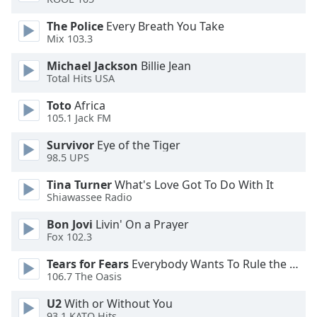
of
dialog
The Police
Every Breath You Take
window.
Mix 103.3
Escape
Michael Jackson
Billie Jean
will
Total Hits USA
cancel
and
Toto
Africa
close
105.1 Jack FM
the
Survivor
Eye of the Tiger
window.
98.5 UPS
Text
Tina Turner
What's Love Got To Do With It
Color
Shiawassee Radio
Bon Jovi
Livin' On a Prayer
Opacity
Fox 102.3
Tears for Fears
Everybody Wants To Rule the World
Text
106.7 The Oasis
Background
U2
With or Without You
Color
93.1 KATO Hits