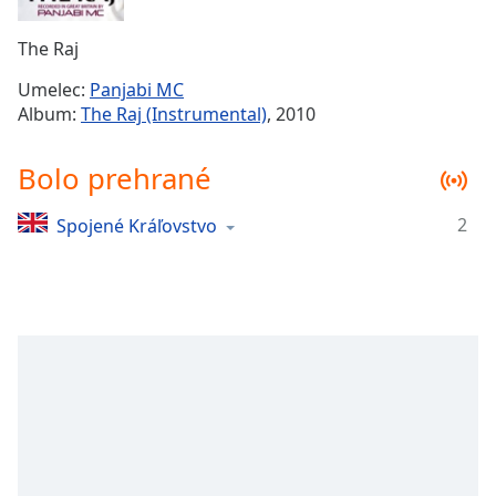
Remaining
Time
-
The Raj
-:-
Umelec:
Panjabi MC
1x
Album:
The Raj (Instrumental)
, 2010
Playback
Rate
Bolo prehrané
Chapters
2
Spojené Kráľovstvo
Chapters
Descriptions
descriptions
off
,
selected
Subtitles
subtitles
settings
,