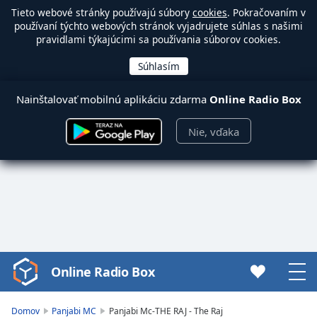
Tieto webové stránky používajú súbory
cookies
. Pokračovaním v
používaní týchto webových stránok vyjadrujete súhlas s našimi
pravidlami týkajúcimi sa používania súborov cookies.
Nainštalovať mobilnú aplikáciu zdarma
Online Radio Box
Nie, vďaka
Online Radio Box
Video
Player
is
Domov
Panjabi MC
Panjabi Mc-THE RAJ - The Raj