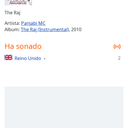
Remaining
Time
-
The Raj
-:-
Artista:
Panjabi MC
1x
Album:
The Raj (Instrumental)
, 2010
Playback
Rate
Ha sonado
Chapters
2
Reino Unido
Chapters
Descriptions
descriptions
off
,
selected
Subtitles
subtitles
settings
,