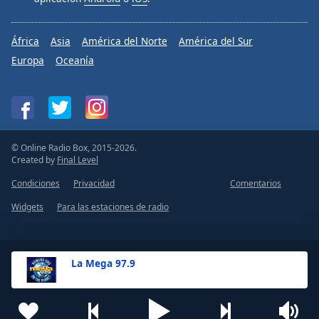
África
Asia
América del Norte
América del Sur
Europa
Oceanía
© Online Radio Box, 2015-2026.
Created by
Final Level
Condiciones
Privacidad
Comentarios
Widgets
Para las estaciones de radio
La Mega 97.9