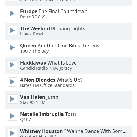
Europe
The Final Countdown
Opacity
RetroROCKS!
The Weeknd
Blinding Lights
Caption
Hawk Rawk
Area
Background
Queen
Another One Bites the Dust
Color
100.7 The Bay
Haddaway
What Is Love
Candid Radio New Jersey
Opacity
4 Non Blondes
What's Up?
Bates FM Office Standards
Font
Size
Van Halen
Jump
Star 95.1 FM
Text
Natalie Imbruglia
Torn
Edge
Q107
Style
Whitney Houston
I Wanna Dance With Somebody
Greatest Hits 98.1