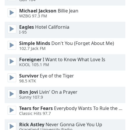
of
dialog
Michael Jackson
Billie Jean
window.
WZBG 97.3 FM
Escape
Eagles
Hotel California
will
I-95
cancel
and
Simple Minds
Don't You (Forget About Me)
close
102.7 Jack FM
the
Foreigner
I Want to Know What Love Is
window.
KOOL 105.1 FM
Text
Survivor
Eye of the Tiger
Color
98.5 KTK
Bon Jovi
Livin' On a Prayer
Opacity
Sunny 107.9
Tears for Fears
Everybody Wants To Rule the World
Text
Classic Hits 97.7
Background
Rick Astley
Never Gonna Give You Up
Color
Graceland University Radio