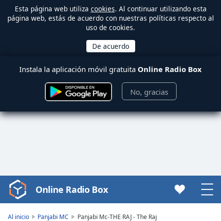
Esta página web utiliza
cookies
. Al continuar utilizando esta
página web, estás de acuerdo con nuestras políticas respecto al
uso de cookies.
Instala la aplicación móvil gratuita
Online Radio Box
No, gracias
Online Radio Box
Video
Player
is
Al inicio
Panjabi MC
Panjabi Mc-THE RAJ - The Raj