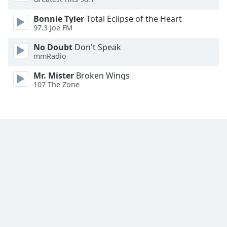
Font
Bonnie Tyler
Total Eclipse of the Heart
Family
97.3 Joe FM
No Doubt
Don't Speak
Reset
mmRadio
Done
Close
Mr. Mister
Broken Wings
Modal
107 The Zone
Dialog
End
of
dialog
window.