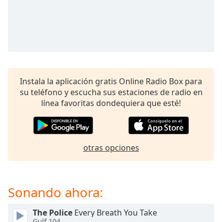
opens
subtitles
settings
dialog
subtitles
off
,
selected
Instala la aplicación gratis Online Radio Box para
Audio
su teléfono y escucha sus estaciones de radio en
Track
línea favoritas dondequiera que esté!
Picture-
in-
Picture
Fullscreen
otras opciones
This
is
a
modal
Sonando ahora:
window.
The Police
Every Breath You Take
Beginning
Gulf 104