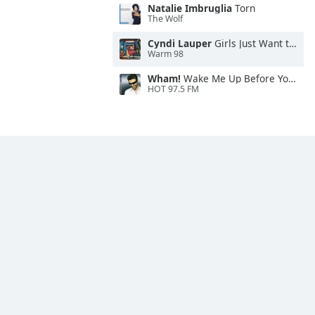
Natalie Imbruglia
Torn
The Wolf
Cyndi Lauper
Girls Just Want to Have Fun
Warm 98
Wham!
Wake Me Up Before You Go-Go
HOT 97.5 FM