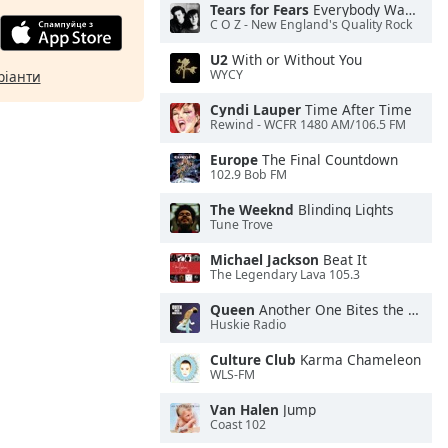
Tears for Fears
Everybody Wants To Rule the World
C O Z - New England's Quality Rock
U2
With or Without You
WYCY
ріанти
Cyndi Lauper
Time After Time
Rewind - WCFR 1480 AM/106.5 FM
Europe
The Final Countdown
102.9 Bob FM
The Weeknd
Blinding Lights
Tune Trove
Michael Jackson
Beat It
The Legendary Lava 105.3
Queen
Another One Bites the Dust
Huskie Radio
Culture Club
Karma Chameleon
WLS-FM
Van Halen
Jump
Coast 102