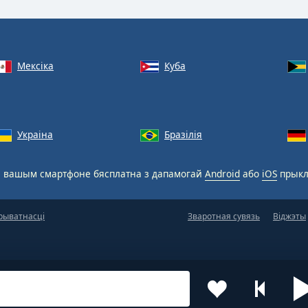
Мексіка
Куба
Украіна
Бразілія
 вашым смартфоне бясплатна з дапамогай
Android
або
iOS
прыкл
рыватнасці
Зваротная сувязь
Віджэты