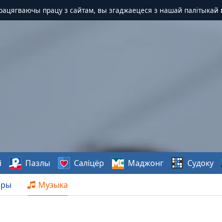
Працягваючы працу з сайтам, вы згаджаецеся з нашай палітыкай 
і
Пазлы
Саліцёр
Маджонг
Судоку
нры
Музыка