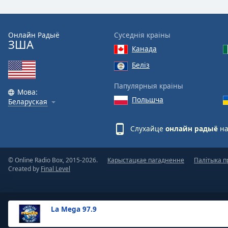
the
window.
Онлайн Радыё
Суседнія краіны
ЗША
Text
Канада
Color
Беліз
Opacity
Папулярныя краіны
Мова:
Польшча
Беларуская
Text
Background
Слухайце
онлайн радыё
на
Color
© Online Radio Box, 2015-2026.
Карыстацкае пагадненне
Палітыка п
Opacity
Created by
Final Level
Caption
Area
La Mega 97.9
Background