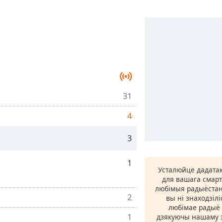
31
4
3
1
Усталюйце дадатак
для вашага смарт
любімыя радыёстан
2
вы ні знаходзіл
любімае радыё ў
1
дзякуючы нашаму з