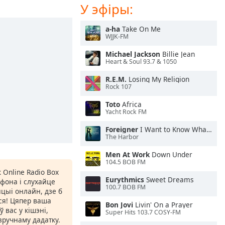
У эфіры:
a-ha
Take On Me
WJJK-FM
Michael Jackson
Billie Jean
Heart & Soul 93.7 & 1050
R.E.M.
Losing My Religion
Rock 107
Toto
Africa
Yacht Rock FM
Foreigner
I Want to Know What Love Is
The Harbor
Men At Work
Down Under
104.5 BOB FM
 Online Radio Box
Eurythmics
Sweet Dreams
фона і слухайце
100.7 BOB FM
цыі онлайн, дзе б
іся! Цяпер ваша
Bon Jovi
Livin' On a Prayer
 вас у кішэні,
Super Hits 103.7 COSY-FM
ручнаму дадатку.