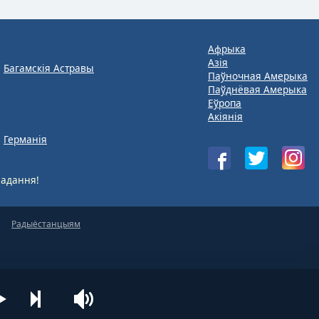
Афрыка
Азія
Багамскія Астравы
Паўночная Амерыка
Паўднёвая Амерыка
Еўропа
Акіянія
Германія
адання!
Радыёстанцыям