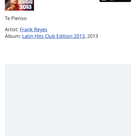
Remaining
Time
-
Te Pienso
-:-
Artist:
Frank Reyes
1x
Album:
Latin Hits Club Edition 2013
, 2013
Playback
Rate
Chapters
Chapters
Descriptions
descriptions
off
,
selected
Subtitles
subtitles
settings
,