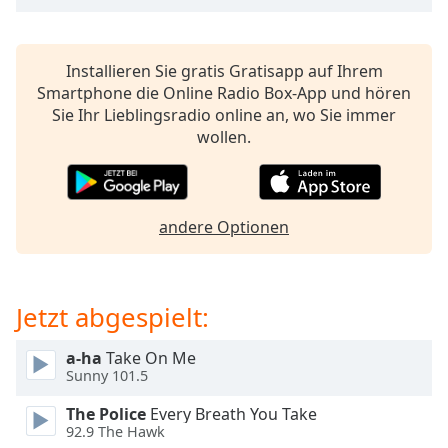
opens
subtitles
settings
Installieren Sie gratis Gratisapp auf Ihrem
dialog
Smartphone die Online Radio Box-App und hören
subtitles
Sie Ihr Lieblingsradio online an, wo Sie immer
off
,
wollen.
selected
Audio
Track
andere Optionen
Picture-
in-
Picture
Fullscreen
Jetzt abgespielt:
This
is
a-ha
Take On Me
a
Sunny 101.5
modal
window.
The Police
Every Breath You Take
92.9 The Hawk