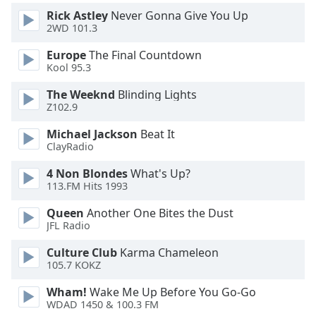
Color
Rick Astley
Never Gonna Give You Up
2WD 101.3
Opacity
Europe
The Final Countdown
Kool 95.3
Caption
The Weeknd
Blinding Lights
Area
Z102.9
Background
Color
Michael Jackson
Beat It
ClayRadio
Opacity
4 Non Blondes
What's Up?
113.FM Hits 1993
Font
Queen
Another One Bites the Dust
JFL Radio
Size
Culture Club
Karma Chameleon
105.7 KOKZ
Text
Edge
Wham!
Wake Me Up Before You Go-Go
Style
WDAD 1450 & 100.3 FM