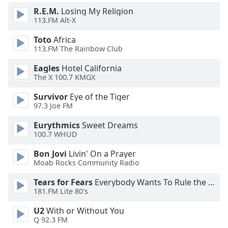
Beginning
R.E.M.
Losing My Religion
of
113.FM Alt-X
dialog
window.
Toto
Africa
Escape
113.FM The Rainbow Club
will
cancel
Eagles
Hotel California
The X 100.7 KMGX
and
close
Survivor
Eye of the Tiger
the
97.3 Joe FM
window.
Eurythmics
Sweet Dreams
100.7 WHUD
Text
Color
Bon Jovi
Livin' On a Prayer
Moab Rocks Community Radio
Opacity
Tears for Fears
Everybody Wants To Rule the World
181.FM Lite 80's
Text
U2
With or Without You
Background
Q 92.3 FM