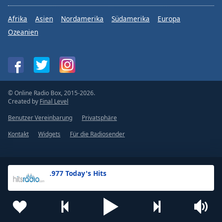
Afrika
Asien
Nordamerika
Südamerika
Europa
Ozeanien
© Online Radio Box, 2015-2026.
Created by
Final Level
Benutzer Vereinbarung
Privatsphäre
Kontakt
Widgets
Für die Radiosender
.977 Today's Hits