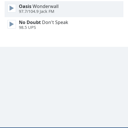
Oasis
Wonderwall
Font
97.7/104.9 Jack FM
Family
No Doubt
Don't Speak
98.5 UPS
Reset
Done
Close
Modal
Dialog
End
of
dialog
window.