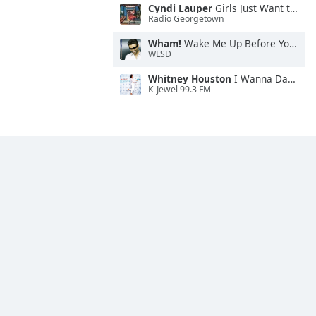
Cyndi Lauper
Girls Just Want to Have Fun
Radio Georgetown
Wham!
Wake Me Up Before You Go-Go
WLSD
Whitney Houston
I Wanna Dance With Somebody
K-Jewel 99.3 FM