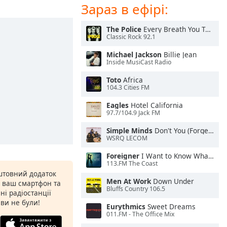
Зараз в ефірі:
The Police
Every Breath You Take
Classic Rock 92.1
Michael Jackson
Billie Jean
Inside MusiCast Radio
Toto
Africa
104.3 Cities FM
Eagles
Hotel California
97.7/104.9 Jack FM
Simple Minds
Don't You (Forget About Me)
WSRQ LECOM
Foreigner
I Want to Know What Love Is
113.FM The Coast
штовний додаток
Men At Work
Down Under
а ваш смартфон та
Bluffs Country 106.5
ні радіостанції
 ви не були!
Eurythmics
Sweet Dreams
011.FM - The Office Mix