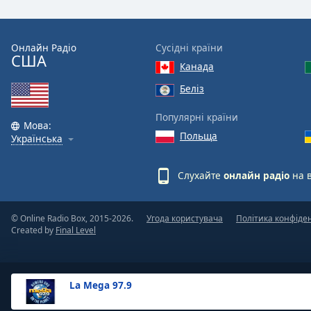
the
window.
Онлайн Радіо
Сусідні країни
США
Text
Канада
Color
Беліз
Opacity
Популярні країни
Мова:
Польща
Українська
Text
Background
Слухайте
онлайн радіо
на 
Color
© Online Radio Box, 2015-2026.
Угода користувача
Політика конфіде
Opacity
Created by
Final Level
Caption
Area
La Mega 97.9
Background