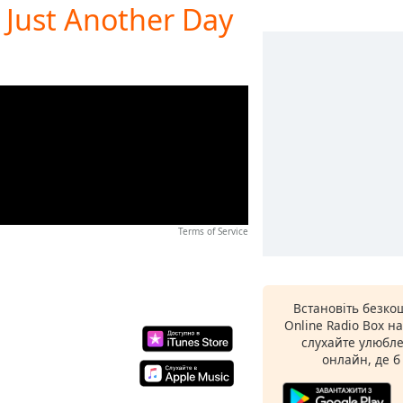
- Just Another Day
Terms of Service
Встановіть безко
Online Radio Box н
слухайте улюбле
онлайн, де б