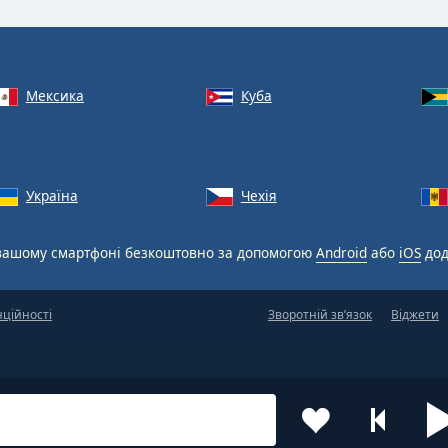
Мексика
Куба
Україна
Чехія
вашому смартфоні безкоштовно за допомогою
Android
або
iOS
дод
нційності
Зворотній зв’язок
Віджети