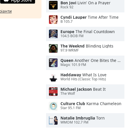
Bon Jovi
Livin' On a Prayer
Rock 92
ріанти
Cyndi Lauper
Time After Time
B 105.7
Europe
The Final Countdown
104.5 BOB FM
The Weeknd
Blinding Lights
97.9 WRMF
Queen
Another One Bites the Dust
Magic 101.9 FM
Haddaway
What Is Love
World Hits (Classic Top Hits)
Michael Jackson
Beat It
The Wolf
Culture Club
Karma Chameleon
Star 95.1 FM
Natalie Imbruglia
Torn
WMOM 102.7 FM