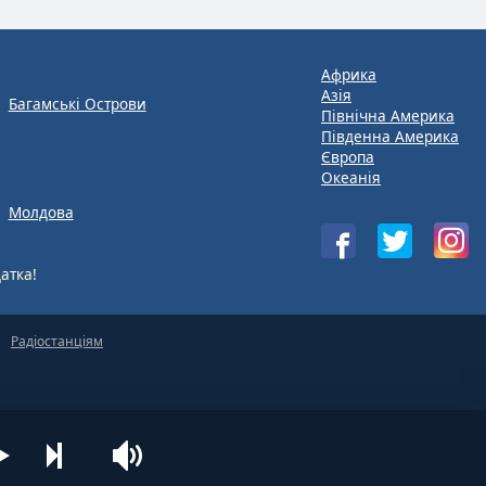
Африка
Азія
Багамські Острови
Північна Америка
Південна Америка
Європа
Океанія
Молдова
атка!
Радіостанціям