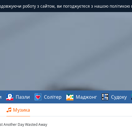
одовжуючи роботу з сайтом, ви погоджуєтеся з нашою політикою 
и
Пазли
Солітер
Маджонг
Судоку
Музика
Just Another Day Wasted Away