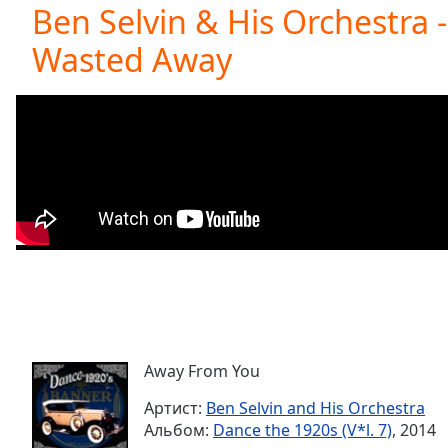
Current
Ben Selvin & His Orchestra 
Time
0:00
Wasted Away
/
Duration
-:-
Loaded
:
0.00%
0:00
Stream
Type
LIVE
Seek to
live,
currently
behind
live
LIVE
Remaining
Time
-
-:-
Away From You
1x
Playback
Артист:
Ben Selvin and His Orchestra
Rate
Альбом:
Dance the 1920s (V*l. 7)
, 2014