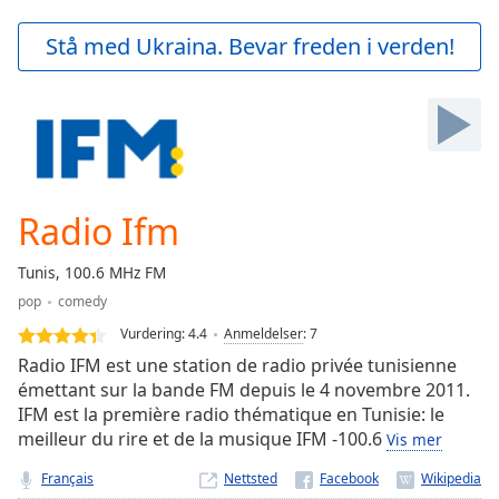
loading.
Play
Stå med Ukraina. Bevar freden i verden!
Video
Play
Skip
Backward
Skip
Forward
Mute
Current
Radio Ifm
Time
0:00
/
Tunis, 100.6 MHz FM
Duration
-:-
pop
comedy
Loaded
:
0.00%
Vurdering:
4.4
Anmeldelser
:
7
Stream
Radio IFM est une station de radio privée tunisienne
Type
LIVE
émettant sur la bande FM depuis le 4 novembre 2011.
IFM est la première radio thématique en Tunisie: le
Seek to
live,
meilleur du rire et de la musique IFM -100.6
Vis mer
currently
behind
Français
Nettsted
live
LIVE