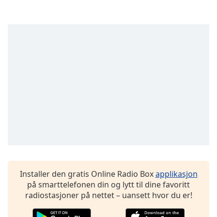
Font
Family
Reset
Done
Close
Modal
Dialog
End
of
dialog
window.
Installer den gratis Online Radio Box
applikasjon
på smarttelefonen din og lytt til dine favoritt
radiostasjoner på nettet – uansett hvor du er!