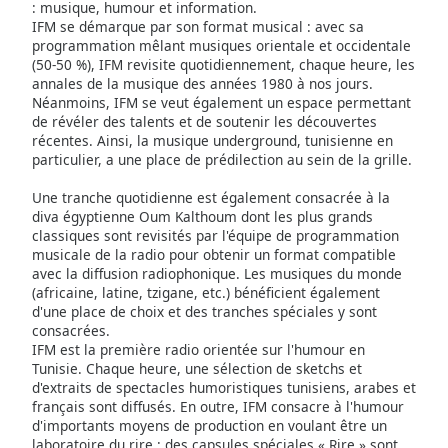
of
: musique, humour et information.
IFM se démarque par son format musical : avec sa
dialog
programmation mêlant musiques orientale et occidentale
window.
(50-50 %), IFM revisite quotidiennement, chaque heure, les
Escape
annales de la musique des années 1980 à nos jours.
will
Néanmoins, IFM se veut également un espace permettant
cancel
de révéler des talents et de soutenir les découvertes
and
récentes. Ainsi, la musique underground, tunisienne en
particulier, a une place de prédilection au sein de la grille.
close
the
Une tranche quotidienne est également consacrée à la
window.
diva égyptienne Oum Kalthoum dont les plus grands
classiques sont revisités par l'équipe de programmation
Text
musicale de la radio pour obtenir un format compatible
Color
avec la diffusion radiophonique. Les musiques du monde
(africaine, latine, tzigane, etc.) bénéficient également
d'une place de choix et des tranches spéciales y sont
consacrées.
Opacity
IFM est la première radio orientée sur l'humour en
Tunisie. Chaque heure, une sélection de sketchs et
d'extraits de spectacles humoristiques tunisiens, arabes et
Text
français sont diffusés. En outre, IFM consacre à l'humour
Background
d'importants moyens de production en voulant être un
Color
laboratoire du rire : des capsules spéciales « Rire » sont