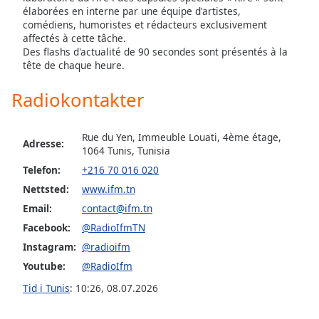
élaborées en interne par une équipe d'artistes,
comédiens, humoristes et rédacteurs exclusivement
Opacity
affectés à cette tâche.
Des flashs d'actualité de 90 secondes sont présentés à la
tête de chaque heure.
Caption
Area
Radiokontakter
Background
Color
Rue du Yen, Immeuble Louati, 4ème étage,
Adresse:
1064 Tunis, Tunisia
Opacity
Telefon:
+216 70 016 020
Nettsted:
www.ifm.tn
Font
Email:
contact@ifm.tn
Size
Facebook:
@RadioIfmTN
Instagram:
@radioifm
Text
Youtube:
@RadioIfm
Edge
Tid i Tunis
:
10:26
,
08.07.2026
Style