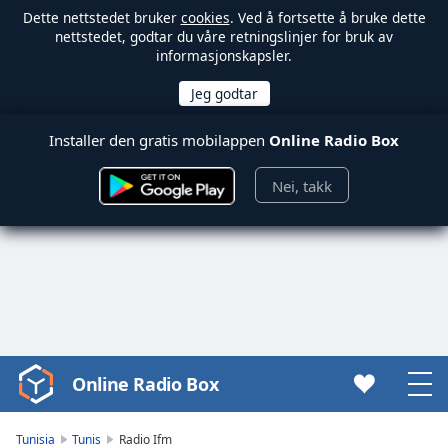
Dette nettstedet bruker
cookies
. Ved å fortsette å bruke dette
nettstedet, godtar du våre retningslinjer for bruk av
informasjonskapsler.
Installer den gratis mobilappen
Online Radio Box
Nei, takk
Online Radio Box
Video
Player
is
Tunisia
Tunis
Radio Ifm