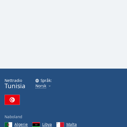
Nettradio
Språk:
Tunisia
Norsk
Naboland
Algerie
Libya
Malta