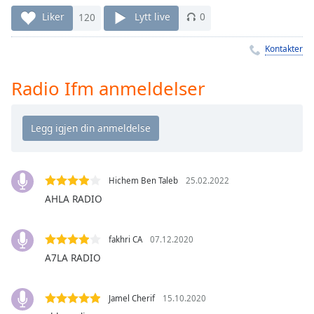
Remaining
Time
-
Liker
120
Lytt live
0
-:-
Kontakter
1x
Playback
Radio Ifm anmeldelser
Rate
Chapters
Chapters
Descriptions
Hichem Ben Taleb
25.02.2022
descriptions
AHLA RADIO
off
,
selected
fakhri CA
07.12.2020
A7LA RADIO
Subtitles
subtitles
settings
,
Jamel Cherif
15.10.2020