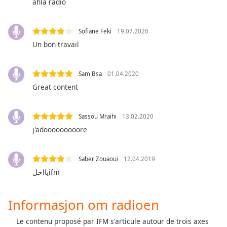
opens
ahla radio
subtitles
settings
Sofiane Feki
19.07.2020
dialog
subtitles
Un bon travail
off
,
selected
Sam Bsa
01.04.2020
Great content
Audio
Track
Picture-
Sassou Mraihi
13.02.2020
in-
j'adooooooooore
Picture
Fullscreen
This
Saber Zouaoui
12.04.2019
is
يااحلifm
a
modal
window.
Informasjon om radioen
Beginning
Le contenu proposé par IFM s'articule autour de trois axes