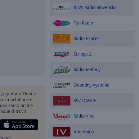
RTVS Rádio Slovensko
Fun Radio
Radio Expres
Europa 2
Rádio Melody
Slobodny Vysielac
one
gratuita Online
tuo smartphone e
897 DANCE
zioni radio online
nque ti trovi!
Rádio Vlna
Info Vojna
pzioni