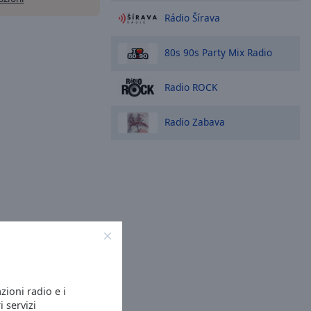
Rádio Šírava
80s 90s Party Mix Radio
Radio ROCK
Radio Zabava
azioni radio e i
i servizi