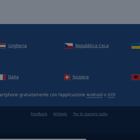
Ungheria
Repubblica Ceca
Italia
Svizzera
artphone gratuitamente con l’applicazione
Android
o
iOS
!
Feedback
Widgets
Per le stazioni radio