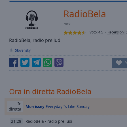
/
Duration
-:-
RadioBela
Loaded
:
0.00%
rock
0:00
Voto:
4.5
Recensioni
:
Stream
Type
RadioBela, radio pre ludi
LIVE
Seek to
Slovenský
live,
currently
behind
M
live
LIVE
Remaining
Time
-
-:-
Ora in diretta RadioBela
1x
Playback
In
Morrissey
Everyday Is Like Sunday
Rate
diretta
Chapters
RadioBela - radio pre ludi
21:28