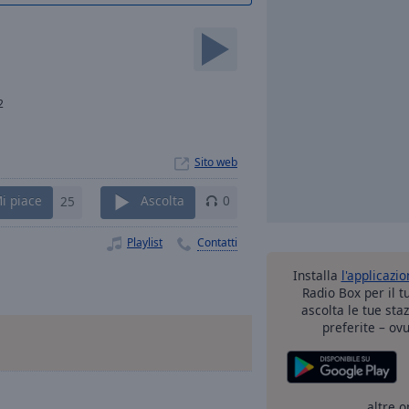
2
Sito web
i piace
25
Ascolta
0
Playlist
Contatti
Installa
l'applicazi
Radio Box per il 
ascolta le tue sta
preferite – ovu
altre o