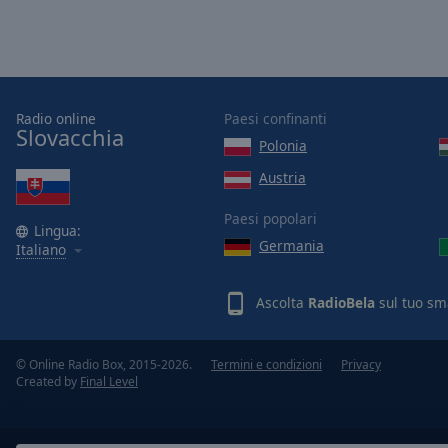
Opacity
Font
Size
Radio online
Paesi confinanti
Slovacchia
Polonia
Text
Austria
Edge
Style
Paesi popolari
Lingua:
Germania
Italiano
Font
Family
Ascolta
RadioBela
sul tuo sm
Reset
© Online Radio Box, 2015-2026.
Termini e condizioni
Privacy
Done
Created by
Final Level
Close
Modal
Dialog
End