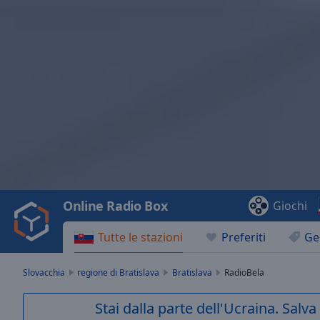
Video
Player
is
loading.
Play
Video
Online Radio Box
Giochi
Play
Skip
Tutte le stazioni
Preferiti
Ge
Backward
Skip
Forward
Slovacchia
regione di Bratislava
Bratislava
RadioBela
Mute
Current
Stai dalla parte dell'Ucraina. Salv
Time
0:00