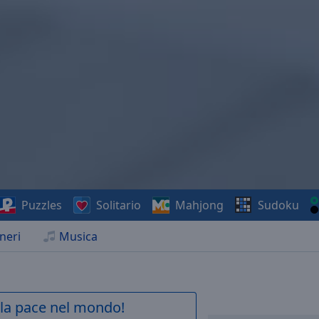
Puzzles
Solitario
Mahjong
Sudoku
neri
Musica
a la pace nel mondo!