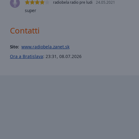
window.
radiobela radio pre ludi
24.05.2021
super
Text
Color
Contatti
Opacity
Sito:
www.radiobela.zanet.sk
Ora a Bratislava
:
23:31
,
08.07.2026
Text
Background
Color
Opacity
Caption
Area
Background
Color