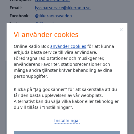
Area
Email:
lyssnarservice@ilikeradio.se
Background
Facebook:
@ilikeradiosweden
Color
Instagram:
@ilikeradio
Vi använder cookies
Tid i Stockholm
:
06:12
,
08.07.2026
Opacity
Online Radio Box
använder cookies
för att kunna
Font
erbjuda bästa service till våra användare.
Size
Föredragna radiostationer och musikgenrer,
användarens Favoriter, stationsrecensioner och
många andra tjänster kräver behandling av dina
Text
personuppgifter.
Edge
Style
Klicka på "Jag godkänner" för att säkerställa att du
får den bästa upplevelsen av vår webbplats.
Alternativt kan du välja vilka kakor eller teknologier
Font
du vill tillåta i "Inställningar".
Family
Inställningar
Reset