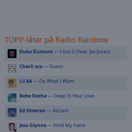
selected
Audio
Track
Picture-
TOPP-låtar på Radio Rainbow
in-
Picture
Fullscreen
Duke Dumont
— I Got U (feat. Jax Jones)
This
is
Charli xcx
— Guess
a
modal
window.
Lil $A
— Do What I Want
Beginning
Bebe Rexha
— Deep In Your Love
of
dialog
Ed Sheeran
— Azizam
window.
Escape
Jess Glynne
— Hold My Hand
will