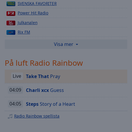
Playback
SVENSKA FAVORITER
Rate
Power Hit Radio
Chapters
Julkanalen
Chapters
Rix FM
Descriptions
Lugna Favoriter
Visa mer
descriptions
Gamla Favoriter
off
,
På luft Radio Rainbow
Electro Lounge
selected
Guldkanalen
Subtitles
Live
Take That
Pray
STAR FM
subtitles
Bandit Rock
04:09
Charli xcx
Guess
settings
,
opens
Skärgårdsradion
04:05
Steps
Story of a Heart
subtitles
Pirate Rock
settings
Radio Rainbow spellista
dialog
Dansbandskanalen
subtitles
off
,