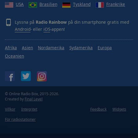
USA
Brasilien
Tyskland
Frankrike
Lyssna på
Radio Rainbow
på din smartphone gratis med
Android
- eller
iOS
-appen!
Afrika
Asien
Nordamerika
Sydamerika
Europa
Oceanien
© Online Radio Box, 2015-2026.
Created by
Final Level
Villkor
Integritet
Feedback
Widgets
För radiostationer