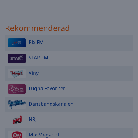
Rekommenderad
Rix FM
STAR FM
Vinyl
Lugna Favoriter
Dansbandskanalen
NRJ
Mix Megapol