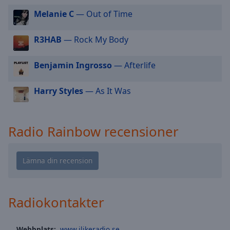
cancel
and
Melanie C
— Out of Time
close
the
R3HAB
— Rock My Body
window.
Benjamin Ingrosso
— Afterlife
Text
Color
Harry Styles
— As It Was
Opacity
Radio Rainbow recensioner
Text
Background
Color
Opacity
Radiokontakter
Caption
Webbplats:
www.ilikeradio.se