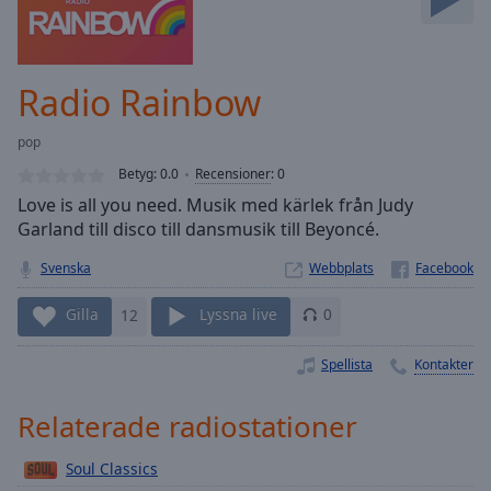
Skip
Forward
Mute
Current
Radio Rainbow
Time
0:00
/
pop
Duration
-:-
Betyg:
0.0
Recensioner
:
0
Loaded
:
Love is all you need. Musik med kärlek från Judy
0.00%
Garland till disco till dansmusik till Beyoncé.
Stream
Type
LIVE
Svenska
Webbplats
Seek to
live,
Gilla
12
Lyssna live
0
currently
behind
live
LIVE
Spellista
Kontakter
Remaining
Time
-
-:-
Relaterade radiostationer
1x
Soul Classics