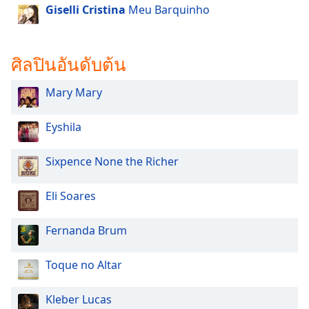
dialog
Giselli Cristina
Meu Barquinho
window.
Escape
will
ศิลปินอันดับต้น
cancel
and
Mary Mary
close
the
Eyshila
window.
Text
Sixpence None the Richer
Color
Eli Soares
Opacity
Fernanda Brum
Text
Toque no Altar
Background
Color
Kleber Lucas