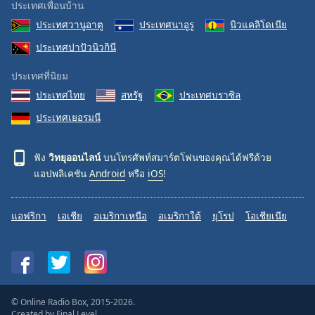
ประเทศเพื่อนบ้าน
ประเทศวานูอาตู
ประเทศนาอูรู
นิวแคลิโดเนีย
ประเทศปาปัวนิวกินี
ประเทศที่นิยม
ประเทศไทย
สหรัฐ
ประเทศบราซิล
ประเทศเยอรมนี
ฟัง
วิทยุออนไลน์
บนโทรศัพท์สมาร์ตโฟนของคุณได้ฟรีด้วย
แอปพลิเคชัน
Android
หรือ
iOS
!
แอฟริกา
เอเชีย
อเมริกาเหนือ
อเมริกาใต้
ยุโรป
โอเชียเนีย
© Online Radio Box, 2015-2026.
Created by
Final Level