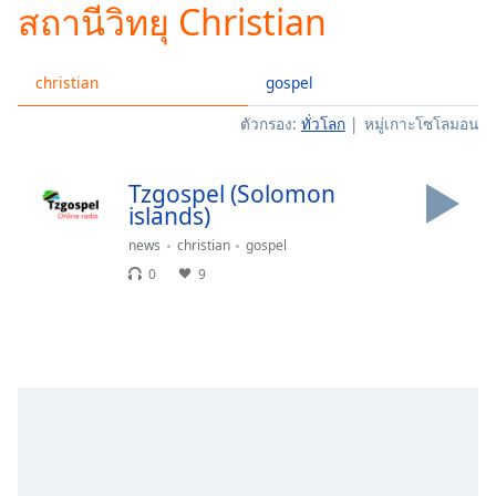
สถานีวิทยุ Christian
Play
Video
Play
christian
gospel
Skip
Backward
ตัวกรอง:
ทั่วโลก
หมู่เกาะโซโลมอน
Skip
Forward
Mute
Tzgospel (Solomon
Current
islands)
Time
0:00
/
news
christian
gospel
Duration
-:-
0
9
Loaded
:
0.00%
Stream
Type
LIVE
Seek to
live,
currently
behind
live
LIVE
Remaining