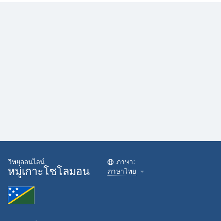
Family
Reset
Done
Close
Modal
Dialog
End
of
dialog
window.
วิทยุออนไลน์
ภาษา:
หมู่เกาะโซโลมอน
ภาษาไทย