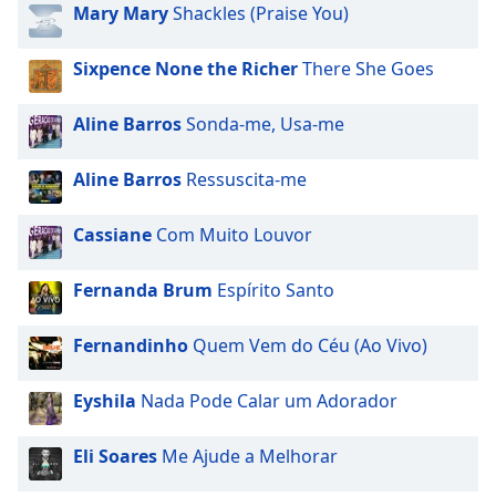
subtitles
Mary Mary
Shackles (Praise You)
settings
dialog
Sixpence None the Richer
There She Goes
subtitles
off
,
Aline Barros
Sonda-me, Usa-me
selected
Audio
Aline Barros
Ressuscita-me
Track
Picture-
Cassiane
Com Muito Louvor
in-
Picture
Fernanda Brum
Espírito Santo
Fullscreen
This
is
Fernandinho
Quem Vem do Céu (Ao Vivo)
a
modal
Eyshila
Nada Pode Calar um Adorador
window.
Eli Soares
Me Ajude a Melhorar
Beginning
of