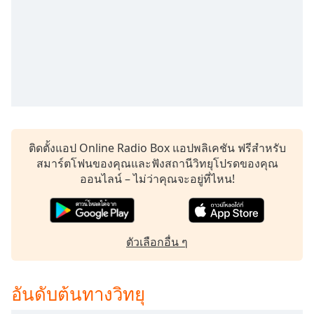
Time
-
-:-
1x
Playback
Rate
Chapters
Chapters
ติดตั้งแอป Online Radio Box แอปพลิเคชัน ฟรีสำหรับ
Descriptions
สมาร์ตโฟนของคุณและฟังสถานีวิทยุโปรดของคุณ
ออนไลน์ – ไม่ว่าคุณจะอยู่ที่ไหน!
descriptions
off
,
selected
ตัวเลือกอื่น ๆ
Subtitles
subtitles
settings
,
อันดับต้นทางวิทยุ
opens