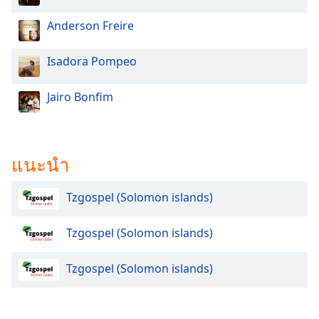
Opacity
Anderson Freire
Caption
Isadora Pompeo
Area
Background
Jairo Bonfim
Color
Opacity
แนะนำ
Font
Tzgospel (Solomon islands)
Size
Tzgospel (Solomon islands)
Text
Edge
Tzgospel (Solomon islands)
Style
Font