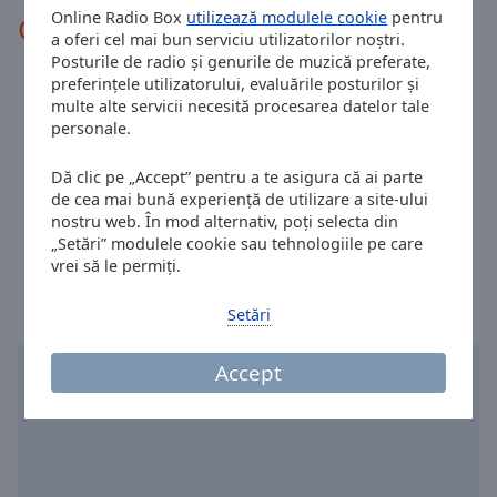
Done
Online Radio Box
utilizează modulele cookie
pentru
Contacte radio
Close
a oferi cel mai bun serviciu utilizatorilor noștri.
Modal
Posturile de radio și genurile de muzică preferate,
Dialog
preferințele utilizatorului, evaluările posturilor și
Telefon:
+0770797799
End
multe alte servicii necesită procesarea datelor tale
of
Site:
radiotransilvania.ro
personale.
dialog
Email:
satumare@radiotransilvania.ro
window.
Dă clic pe „Accept” pentru a te asigura că ai parte
WhatsApp:
+0359170000
de cea mai bună experiență de utilizare a site-ului
Facebook:
@RadioTransilvania.Ro
nostru web. În mod alternativ, poți selecta din
Ora în Satu Mare
:
17:35
,
08.07.2026
„Setări” modulele cookie sau tehnologiile pe care
vrei să le permiți.
Setări
Accept