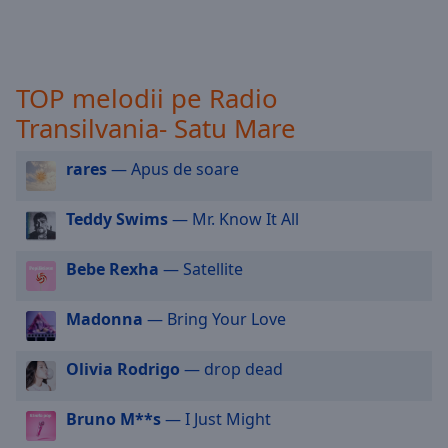
selected
Audio
Track
TOP melodii pe Radio
Picture-
Transilvania- Satu Mare
in-
Picture
Fullscreen
rares
— Apus de soare
This
is
Teddy Swims
— Mr. Know It All
a
modal
Bebe Rexha
— Satellite
window.
Madonna
— Bring Your Love
Beginning
of
dialog
Olivia Rodrigo
— drop dead
window.
Escape
Bruno M**s
— I Just Might
will