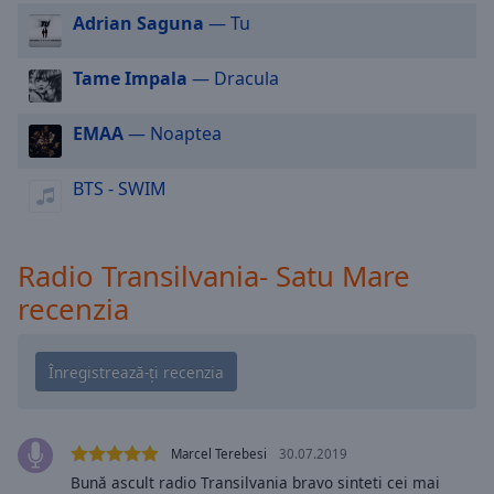
cancel
Adrian Saguna
— Tu
and
close
the
Tame Impala
— Dracula
window.
EMAA
— Noaptea
Text
Color
BTS - SWIM
Opacity
Radio Transilvania- Satu Mare
recenzia
Text
Background
Color
Opacity
Marcel Terebesi
30.07.2019
Caption
Bună ascult radio Transilvania bravo sinteti cei mai