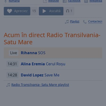
Playback
Română
Website
Rate
Apreciez
15
Ascultă
1
Chapters
Chapters
Playlist
Contactezi
Descriptions
Acum în direct Radio Transilvania-
descriptions
Satu Mare
off
,
selected
Live
Rihanna
SOS
Subtitles
14:31
Alina Eremia
Cerul Roşu
subtitles
settings
,
14:28
David Lopez
Save Me
opens
subtitles
Radio Transilvania- Satu Mare playlist
settings
dialog
subtitles
off
,