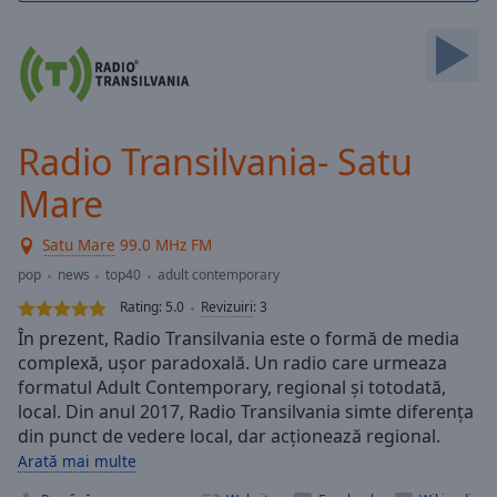
Skip
Forward
Mute
Current
Time
0:00
/
Radio Transilvania- Satu
Duration
-:-
Loaded
:
Mare
0.00%
Stream
Satu Mare
99.0 MHz FM
Type
LIVE
pop
news
top40
adult contemporary
Seek to
live,
Rating:
5.0
Revizuiri
:
3
currently
behind
În prezent, Radio Transilvania este o formă de media
live
LIVE
complexă, ușor paradoxală. Un radio care urmeaza
Remaining
formatul Adult Contemporary, regional și totodată,
Time
-
local. Din anul 2017, Radio Transilvania simte diferența
-:-
din punct de vedere local, dar acționează regional.
Arată mai multe
1x