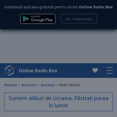
Instalează aplicația gratuită pentru mobil
Online Radio Box
Nu, mulțumesc
Online Radio Box
Video
Player
is
România
Bucharest
București
Radio OM Bun
loading.
Play
Suntem alături de Ucraina. Păstrați pacea
Video
în lume!
Play
Skip
Backward