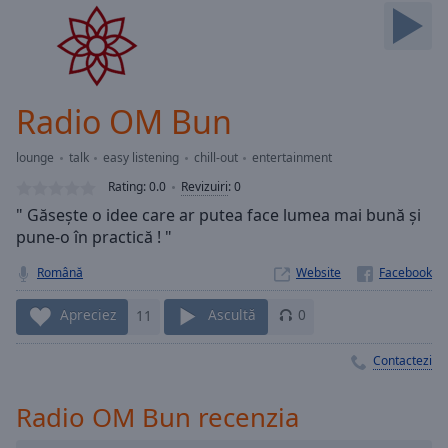
Skip
Forward
Mute
Current
Time
0:00
Radio OM Bun
/
Duration
-:-
lounge
talk
easy listening
chill-out
entertainment
Loaded
:
0.00%
Rating:
0.0
Revizuiri
:
0
Stream
" Găsește o idee care ar putea face lumea mai bună și
Type
LIVE
pune-o în practică ! "
Seek to
live,
Română
Website
currently
behind
Apreciez
11
Ascultă
0
live
LIVE
Remaining
Time
-
Contactezi
-:-
Radio OM Bun recenzia
1x