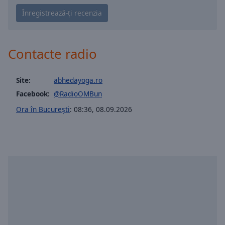
Playback
Rate
Chapters
Chapters
Contacte radio
Descriptions
Site:
abhedayoga.ro
descriptions
Facebook:
@RadioOMBun
off
,
selected
Ora în București
:
08:36
,
08.09.2026
Subtitles
subtitles
settings
,
opens
subtitles
settings
dialog
subtitles
off
,