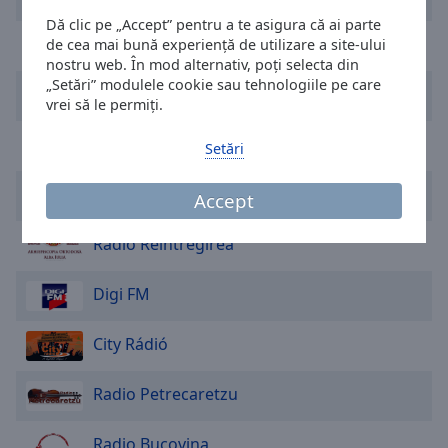
cancel
and
Dă clic pe „Accept” pentru a te asigura că ai parte
Radio Vocea Evangheliei Suceava
de cea mai bună experiență de utilizare a site-ului
close
nostru web. În mod alternativ, poți selecta din
the
„Setări” modulele cookie sau tehnologiile pe care
window.
Mária Rádió Erdély
vrei să le permiți.
Text
Radio Impuls
Setări
Color
radio SOMEȘ
Accept
Opacity
Radio Reintregirea
Text
Digi FM
Background
Color
City Rádió
Opacity
Radio Petrecaretzu
Caption
Radio Bucovina