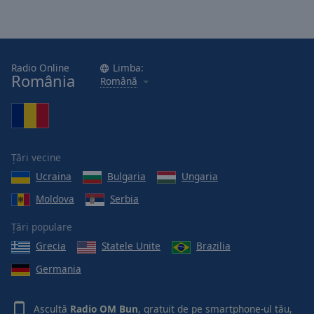
Done
Close
Modal
Dialog
End
Radio Online
Limba:
of
România
Română
dialog
window.
Țări vecine
Ucraina
Bulgaria
Ungaria
Moldova
Serbia
Țări populare
Grecia
Statele Unite
Brazilia
Germania
Ascultă
Radio OM Bun
, gratuit de pe smartphone-ul tău,