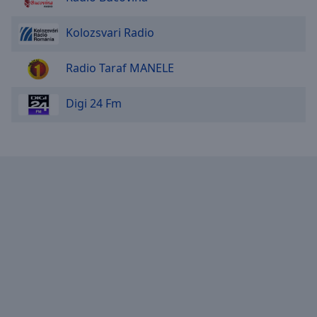
Area
Background
Kolozsvari Radio
Color
Radio Taraf MANELE
Opacity
Digi 24 Fm
Font
Size
Text
Edge
Style
Font
Family
Reset