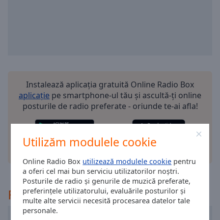
selected
Audio
Track
Picture-
in-
Picture
Fullscreen
Instalează aplicația gratuită Online Radio Box
This
aplicație
pe smartphone-ul tău și ascultă-ți online
is
posturile de radio preferate - oriunde te-ai afla!
a
modal
window.
Utilizăm modulele cookie
alte optiuni
Beginning
Online Radio Box
utilizează modulele cookie
pentru
of
a oferi cel mai bun serviciu utilizatorilor noștri.
dialog
Posturile de radio și genurile de muzică preferate,
window.
Recomandat
preferințele utilizatorului, evaluările posturilor și
Escape
multe alte servicii necesită procesarea datelor tale
will
personale.
Radio România Actualități