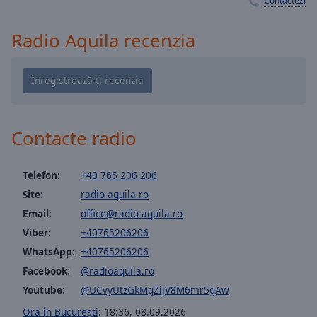
Contactezi
Playback
Rate
Radio Aquila recenzia
Chapters
Chapters
Descriptions
descriptions
Contacte radio
off
,
selected
Telefon:
+40 765 206 206
Subtitles
Site:
radio-aquila.ro
subtitles
Email:
office@radio-aquila.ro
settings
,
Viber:
+40765206206
opens
subtitles
WhatsApp:
+40765206206
settings
Facebook:
@radioaquila.ro
dialog
Youtube:
@UCvyUtzGkMgZijV8M6mr5gAw
subtitles
Ora în București
:
18:36
,
08.09.2026
off
,