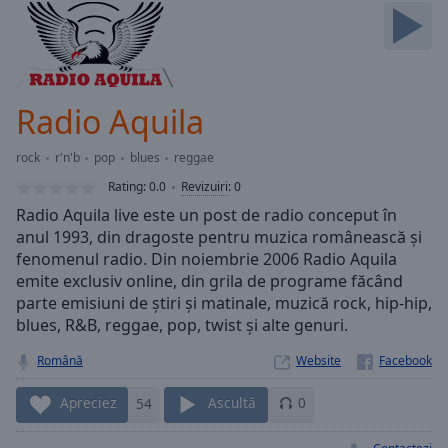
Skip
Forward
Mute
Current
Time
0:00
Radio Aquila
/
Duration
-:-
rock
r'n'b
pop
blues
reggae
Loaded
:
0.00%
Rating:
0.0
Revizuiri
:
0
Stream
Radio Aquila live este un post de radio conceput în
Type
LIVE
anul 1993, din dragoste pentru muzica românească și
Seek to
fenomenul radio. Din noiembrie 2006 Radio Aquila
live,
emite exclusiv online, din grila de programe făcând
currently
parte emisiuni de știri și matinale, muzică rock, hip-hip,
behind
live
LIVE
blues, R&B, reggae, pop, twist și alte genuri.
Remaining
Time
-
Română
Website
-:-
Apreciez
54
Ascultă
0
1x