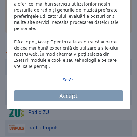
cancel
a oferi cel mai bun serviciu utilizatorilor noștri.
and
Posturile de radio și genurile de muzică preferate,
close
preferințele utilizatorului, evaluările posturilor și
the
multe alte servicii necesită procesarea datelor tale
alte optiuni
window.
personale.
Dă clic pe „Accept” pentru a te asigura că ai parte
Text
de cea mai bună experiență de utilizare a site-ului
Color
Recomandat
nostru web. În mod alternativ, poți selecta din
„Setări” modulele cookie sau tehnologiile pe care
Radio România Actualități
vrei să le permiți.
Opacity
Setări
Kiss FM
Text
Background
Accept
Magic FM
Color
Radio ZU
Opacity
Radio Impuls
Caption