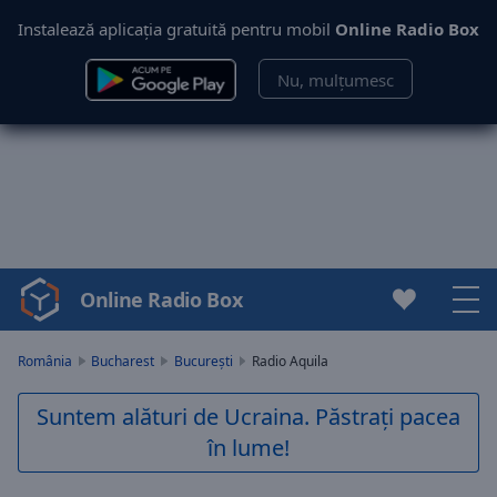
Instalează aplicația gratuită pentru mobil
Online Radio Box
Nu, mulțumesc
Online Radio Box
Video
Player
is
România
Bucharest
București
Radio Aquila
loading.
Play
Suntem alături de Ucraina. Păstrați pacea
Video
în lume!
Play
Skip
Backward