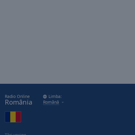
Done
Close
Modal
Dialog
End
of
dialog
window.
Radio Online
Limba:
România
Română
Țări vecine