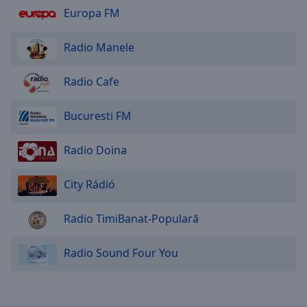
Area
Europa FM
Background
Color
Radio Manele
Opacity
Radio Cafe
Bucuresti FM
Font
Size
Radio Doina
Text
City Rádió
Edge
Style
Radio TimiBanat-Populară
Font
Radio Sound Four You
Family
Reset