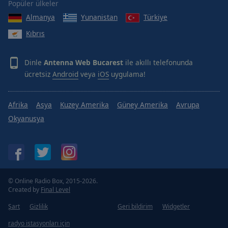
Popüler ülkeler
Area
Background
Almanya
Yunanistan
Türkiye
Color
Kıbrıs
Opacity
Dinle
Antenna Web Bucarest
ile akıllı telefonunda
ücretsiz
Android
veya
iOS
uygulama!
Font
Size
Afrika
Asya
Kuzey Amerika
Güney Amerika
Avrupa
Okyanusya
Text
Edge
Style
Font
© Online Radio Box, 2015-2026.
Family
Created by
Final Level
Şart
Gizlilik
Geri bildirim
Widgetler
Reset
radyo istasyonları için