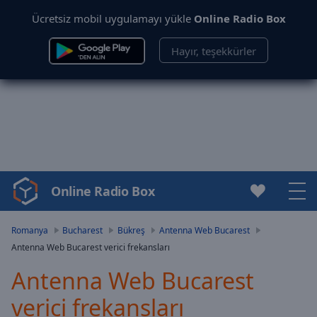
Ücretsiz mobil uygulamayı yükle
Online Radio Box
Hayır, teşekkürler
Online Radio Box
Video
Player
is
Romanya
Bucharest
Bükreş
Antenna Web Bucarest
loading.
Antenna Web Bucarest verici frekansları
Play
Video
Antenna Web Bucarest
Play
verici frekansları
Skip
Backward