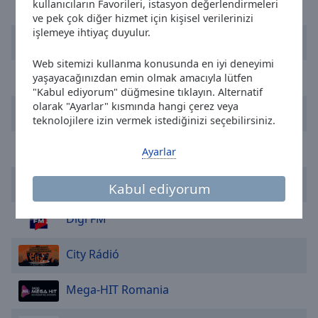
kullanıcıların Favorileri, istasyon değerlendirmeleri
Magic FM
selected
ve pek çok diğer hizmet için kişisel verilerinizi
işlemeye ihtiyaç duyulur.
Radio ZU
Audio
Track
Web sitemizi kullanma konusunda en iyi deneyimi
Radio Impuls
yaşayacağınızdan emin olmak amacıyla lütfen
Picture-
in-
"Kabul ediyorum" düğmesine tıklayın. Alternatif
Picture
olarak "Ayarlar" kısmında hangi çerez veya
Radio Manele
Fullscreen
teknolojilere izin vermek istediğinizi seçebilirsiniz.
This
is
Radio Cafe
Ayarlar
a
modal
Bucuresti FM
Kabul ediyorum
window.
Digi FM
Beginning
of
City Rádió
dialog
window.
Escape
Mega-HIT Romania
will