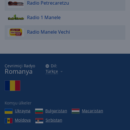
cancel
Radio Petrecaretzu
and
close
Radio 1 Manele
the
window.
Radio Manele Vechi
Text
Color
Opacity
Çevrimiçi Radyo
Dil:
Romanya
Türkçe
Text
Background
Color
Komşu ülkeler
Opacity
Ukrayna
Bulgaristan
Macaristan
Moldova
Sırbistan
Caption