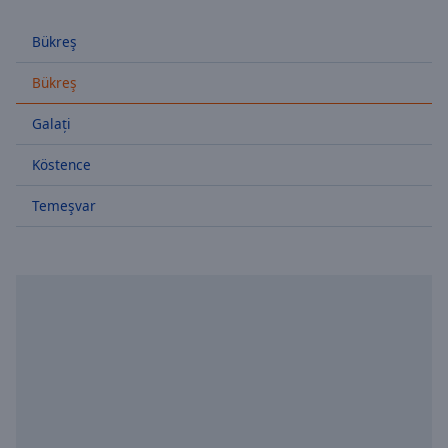
Skip
Forward
Bükreş
Mute
Current
Bükreş
Time
0:00
/
Galați
Duration
-:-
Loaded
Köstence
:
0.00%
Temeşvar
Stream
Type
LIVE
Seek to
live,
currently
behind
live
LIVE
Remaining
Time
-
-:-
1x