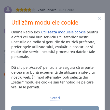
Done
Close
Zsolt Horvath
09.11.2018
Modal
Dialog
csucs!
End
Utilizăm modulele cookie
of
dialog
Condrea Marika
09.04.2018
Online Radio Box
utilizează modulele cookie
pentru
window.
a oferi cel mai bun serviciu utilizatorilor noștri.
Jók vagytok
Posturile de radio și genurile de muzică preferate,
preferințele utilizatorului, evaluările posturilor și
Pagini:
multe alte servicii necesită procesarea datelor tale
personale.
1
2
← înapoi
mai departe →
Dă clic pe „Accept” pentru a te asigura că ai parte
Contacte radio
de cea mai bună experiență de utilizare a site-ului
nostru web. În mod alternativ, poți selecta din
„Setări” modulele cookie sau tehnologiile pe care
vrei să le permiți.
Telefon:
+400756392205
Site:
alpimur-radio.com
Setări
Email:
alpimur@yahoo.com
Facebook:
@radio.alpimur