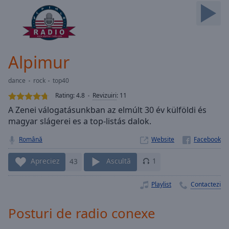
Skip
Forward
Mute
Current
Time
0:00
Alpimur
/
Duration
-:-
dance
rock
top40
Loaded
:
0.00%
Rating:
4.8
Revizuiri
:
11
Stream
A Zenei válogatásunkban az elmúlt 30 év külföldi és
Type
LIVE
magyar slágerei es a top-listás dalok.
Seek to
live,
Română
Website
currently
behind
Apreciez
43
Ascultă
1
live
LIVE
Remaining
Time
-
Playlist
Contactezi
-:-
Posturi de radio conexe
1x