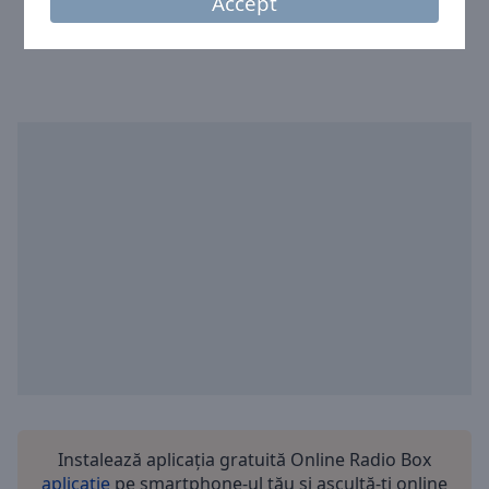
Accept
Ora în Sovata
:
20:36
,
08.07.2026
Instalează aplicația gratuită Online Radio Box
aplicație
pe smartphone-ul tău și ascultă-ți online