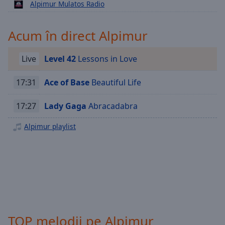
Playback
Alpimur Mulatos Radio
Rate
Chapters
Acum în direct Alpimur
Chapters
Live
Level 42
Lessons in Love
Descriptions
17:31
Ace of Base
Beautiful Life
descriptions
off
,
17:27
Lady Gaga
Abracadabra
selected
Alpimur playlist
Subtitles
subtitles
settings
,
opens
subtitles
settings
dialog
subtitles
TOP melodii pe Alpimur
off
,