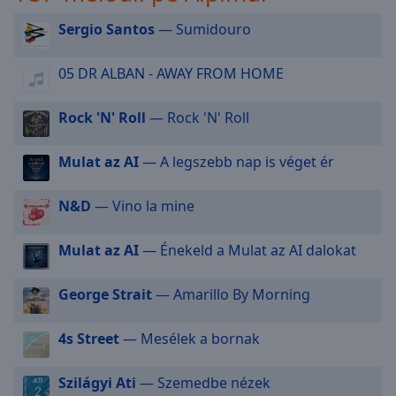
selected
Sergio Santos
— Sumidouro
Audio
Track
05 DR ALBAN - AWAY FROM HOME
Picture-
in-
Rock 'N' Roll
— Rock 'N' Roll
Picture
Fullscreen
Mulat az AI
— A legszebb nap is véget ér
This
is
a
N&D
— Vino la mine
modal
window.
Mulat az AI
— Énekeld a Mulat az AI dalokat
Beginning
George Strait
— Amarillo By Morning
of
dialog
4s Street
— Mesélek a bornak
window.
Escape
will
Szilágyi Ati
— Szemedbe nézek