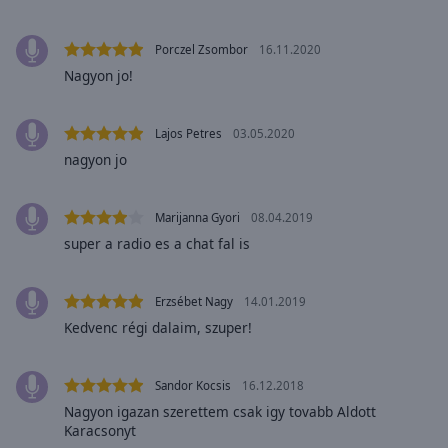
Area
Background
Porczel Zsombor
16.11.2020
Color
Nagyon jo!
Opacity
Lajos Petres
03.05.2020
nagyon jo
Font
Size
Marijanna Gyori
08.04.2019
super a radio es a chat fal is
Text
Edge
Style
Erzsébet Nagy
14.01.2019
Kedvenc régi dalaim, szuper!
Font
Family
Sandor Kocsis
16.12.2018
Nagyon igazan szerettem csak igy tovabb Aldott
Karacsonyt
Reset