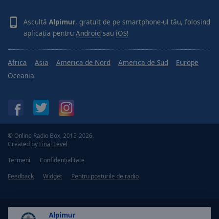
Ascultă
Alpimur
, gratuit de pe smartphone-ul tău, folosind
aplicația pentru
Android
sau
iOS!
Africa
Asia
America de Nord
America de Sud
Europe
Oceania
© Online Radio Box, 2015-2026.
Created by
Final Level
Termeni
Confidențialitate
Feedback
Widget
Pentru posturile de radio
Alpimur