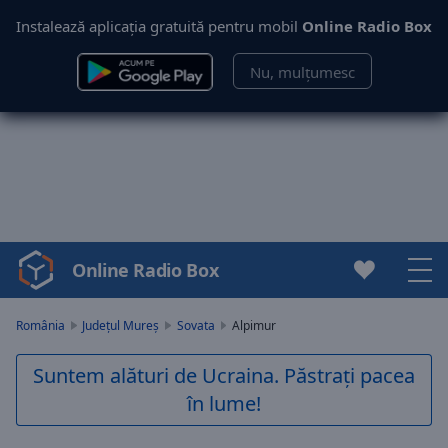
Instalează aplicația gratuită pentru mobil
Online Radio Box
Nu, mulțumesc
Online Radio Box
Video
Player
is
România
Județul Mureș
Sovata
Alpimur
loading.
Play
Suntem alături de Ucraina. Păstrați pacea
Video
în lume!
Play
Skip
Backward