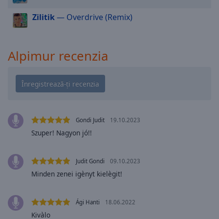
cancel
and
Zilitik
— Overdrive (Remix)
close
the
window.
Alpimur recenzia
Text
Color
Opacity
Gondi Judit
19.10.2023
Szuper! Nagyon jó!!
Text
Background
Color
Judit Gondi
09.10.2023
Minden zenei igènyt kielègit!
Opacity
Ági Hanti
18.06.2022
Caption
Kivàlo