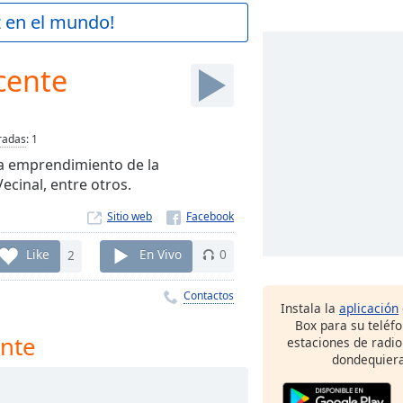
z en el mundo!
cente
radas
:
1
da emprendimiento de la
Vecinal, entre otros.
Sitio web
Like
2
En Vivo
0
Contactos
Instala la
aplicación
Box para su teléf
ente
estaciones de radio
dondequiera