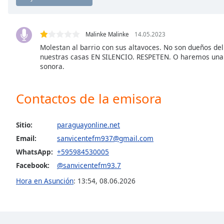
Chapters
Chapters
Malinke Malinke
14.05.2023
Descriptions
Molestan al barrio con sus altavoces. No son dueños del
nuestras casas EN SILENCIO. RESPETEN. O haremos una d
descriptions
sonora.
off
,
selected
Contactos de la emisora
Subtitles
subtitles
Sitio:
paraguayonline.net
settings
,
Email:
sanvicentefm937@gmail.com
opens
WhatsApp:
+595984530005
subtitles
settings
Facebook:
@sanvicentefm93.7
dialog
Hora en Asunción
:
13:54
,
08.06.2026
subtitles
off
,
selected