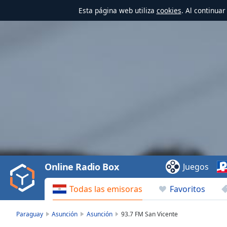
Esta página web utiliza
cookies
. Al continua
Video
Player
is
loading.
Play
Video
Online Radio Box
Juegos
Play
Skip
Todas las emisoras
Favoritos
Backward
Skip
Forward
Paraguay
Asunción
Asunción
93.7 FM San Vicente
Mute