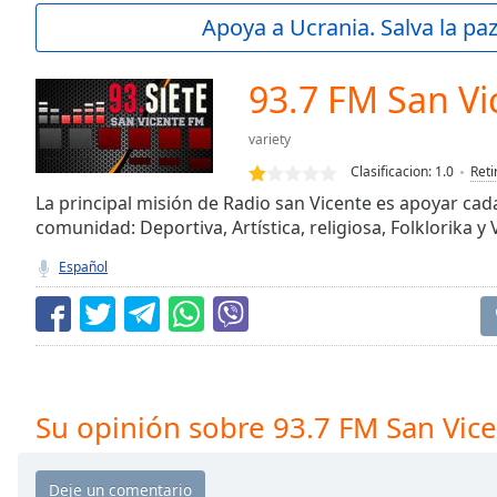
Current
Apoya a Ucrania. Salva la pa
Time
0:00
/
Duration
-:-
93.7 FM San Vi
Loaded
:
0.00%
variety
0:00
Clasificacion:
1.0
Reti
Stream
Type
La principal misión de Radio san Vicente es apoyar ca
LIVE
comunidad: Deportiva, Artística, religiosa, Folklorika y 
Seek to
live,
currently
Español
behind
live
LIVE
Remaining
Time
-
-:-
1x
Su opinión sobre 93.7 FM San Vic
Playback
Rate