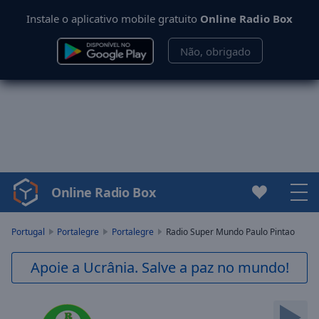
Instale o aplicativo mobile gratuito
Online Radio Box
Não, obrigado
Online Radio Box
Video
Player
is
Portugal
Portalegre
Portalegre
Radio Super Mundo Paulo Pintao
loading.
Play
Apoie a Ucrânia. Salve a paz no mundo!
Video
Play
Skip
Backward