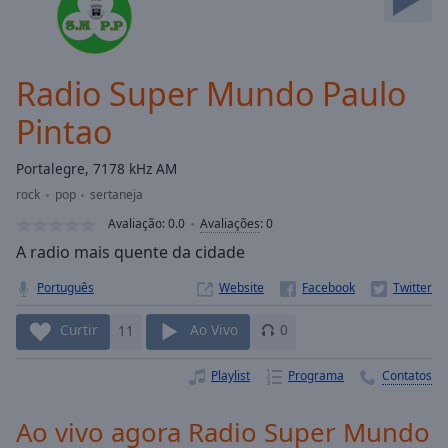
Skip
Forward
Mute
Current
Radio Super Mundo Paulo
Time
0:00
Pintao
/
Duration
-:-
Loaded
:
Portalegre, 7178 kHz AM
0.00%
rock
pop
sertaneja
Stream
Avaliação:
0.0
Avaliações
:
0
Type
LIVE
A radio mais quente da cidade
Seek to
live,
currently
Português
Website
behind
live
LIVE
Curtir
11
Ao Vivo
0
Remaining
Time
-
Playlist
Programa
Contatos
-:-
Ao vivo agora Radio Super Mundo
1x