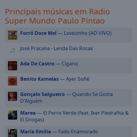
selected
Principais músicas em Radio
Super Mundo Paulo Pintao
Audio
Track
Forró Doce Mel
— Lovezinho (AO VIVO)
Picture-
in-
Picture
José Pracana - Lenda Das Rosas
Fullscreen
This
Ada De Castro
— Cigano
is
a
modal
Benito Kamelas
— Ayer Soñé
window.
Gonçalo Salgueiro
— Quando Se Gosta
Beginning
D'Alguém
of
dialog
Marea
— El Perro Verde (feat. Iker Piedrafita &
window.
El Drogas)
Escape
Maria Emilia
— Fado Enamorado
will