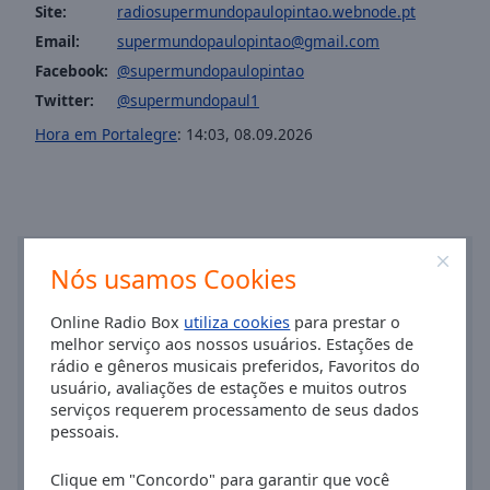
Area
Site:
radiosupermundopaulopintao.webnode.pt
Background
Email:
supermundopaulopintao@gmail.com
Color
Facebook:
@supermundopaulopintao
Twitter:
@supermundopaul1
Opacity
Hora em Portalegre
:
14:03
,
08.09.2026
Font
Size
Nós usamos Cookies
Text
Edge
Style
Online Radio Box
utiliza cookies
para prestar o
melhor serviço aos nossos usuários. Estações de
rádio e gêneros musicais preferidos, Favoritos do
Font
usuário, avaliações de estações e muitos outros
Family
serviços requerem processamento de seus dados
pessoais.
Reset
Clique em "Concordo" para garantir que você