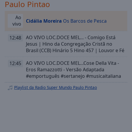
Playback
Paulo Pintao
Rate
Chapters
Ao
Cidália Moreira
Os Barcos de Pesca
vivo
Chapters
AO VIVO LOC.DOCE MEL... - Comigo Está
12:48
Descriptions
Jesus | Hino da Congregação Cristã no
descriptions
Brasil (CCB) Hinário 5 Hino 457 | Louvor e Fé
off
,
selected
AO VIVO LOC.DOCE MEL...Cose Della Vita -
12:45
Eros Ramazzotti - Versão Adaptada
Subtitles
#emportuguês #sertanejo #musicaitaliana
subtitles
Playlist da Radio Super Mundo Paulo Pintao
settings
,
opens
subtitles
settings
dialog
subtitles
off
,