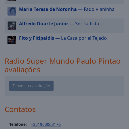
cancel
and
Maria Teresa de Noronha
— Fado Vianinha
close
the
Alfredo Duarte Junior
— Ser Fadista
window.
Fito y Fitipaldis
— La Casa por el Tejado
Text
Color
Radio Super Mundo Paulo Pintao
Opacity
avaliações
Text
Background
Color
Contatos
Opacity
Telefone:
+351963063176
Caption