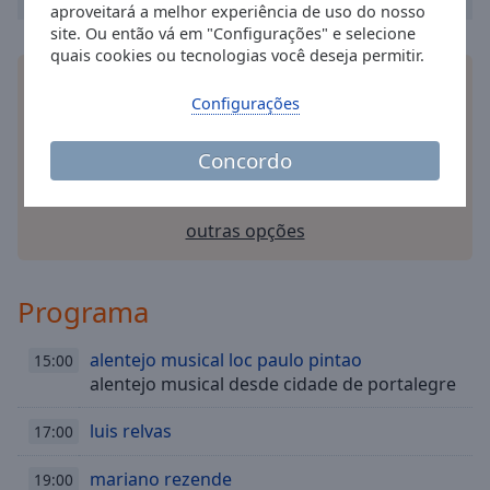
aproveitará a melhor experiência de uso do nosso
Done
site. Ou então vá em "Configurações" e selecione
Close
Modal
quais cookies ou tecnologias você deseja permitir.
Dialog
Instale o
aplicativo
Online Radio Box gratuito para
End
Configurações
o seu smartphone e ouça as suas estações de
of
rádio favoritas online - onde quer que você esteja!
dialog
Concordo
window.
outras opções
Programa
alentejo musical loc paulo pintao
15:00
alentejo musical desde cidade de portalegre
luis relvas
17:00
mariano rezende
19:00