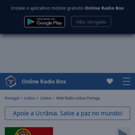
Instale o aplicativo mobile gratuito
Online Radio Box
Não, obrigado
Online Radio Box
Video
Player
is
Portugal
Lisboa
Lisboa
Web Rádio Lisboa Portuga
loading.
Play
Apoie a Ucrânia. Salve a paz no mundo!
Video
Play
Skip
Backward