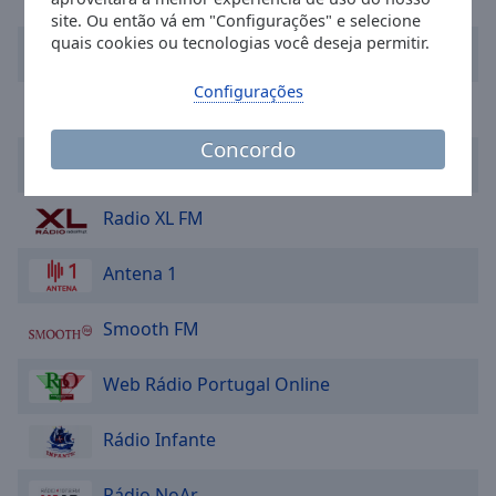
cancel
site. Ou então vá em "Configurações" e selecione
and
quais cookies ou tecnologias você deseja permitir.
RFM
close
the
Configurações
window.
Radio Valdevez
Concordo
Text
Radio Voz de Santo Tirso
Color
Radio XL FM
Opacity
Antena 1
Text
Smooth FM
Background
Color
Web Rádio Portugal Online
Opacity
Rádio Infante
Caption
Rádio NoAr