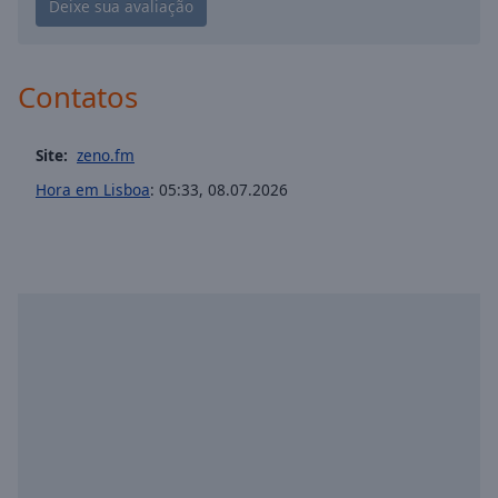
Playback
Rate
Chapters
Contatos
Chapters
Descriptions
Site:
zeno.fm
descriptions
Hora em Lisboa
:
05:33
,
08.07.2026
off
,
selected
Subtitles
subtitles
settings
,
opens
subtitles
settings
dialog
subtitles
off
,