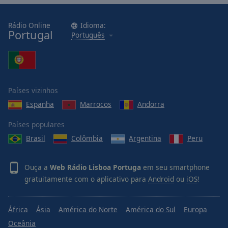
Done
Close
Modal
Rádio Online
Idioma:
Portugal
Dialog
Português
End
of
dialog
window.
Países vizinhos
Espanha
Marrocos
Andorra
Países populares
Brasil
Colômbia
Argentina
Peru
Ouça a
Web Rádio Lisboa Portuga
em seu smartphone
gratuitamente com o aplicativo para
Android
ou
iOS
!
África
Ásia
América do Norte
América do Sul
Europa
Oceânia