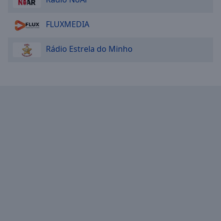
Area
Background
FLUXMEDIA
Color
Rádio Estrela do Minho
Opacity
Font
Size
Text
Edge
Style
Font
Family
Reset