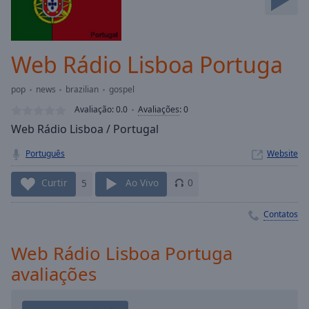
Skip
Forward
Mute
Current
Web Rádio Lisboa Portuga
Time
0:00
/
pop
news
brazilian
gospel
Duration
-:-
Avaliação:
0.0
Avaliações
:
0
Loaded
:
Web Rádio Lisboa / Portugal
0.00%
Stream
Português
Website
Type
LIVE
Seek to
Curtir
5
Ao Vivo
0
live,
currently
behind
Contatos
live
LIVE
Remaining
Time
-
Web Rádio Lisboa Portuga
-:-
avaliações
1x