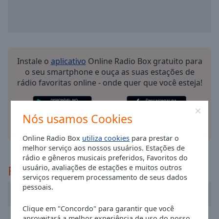
selected
Audio
Track
Picture-
Instale o
aplicativo
Online Radio Box gratuito para
in-
Picture
o seu smartphone e ouça as suas estações de
Fullscreen
rádio favoritas online - onde quer que você esteja!
This
is
a
Nós usamos Cookies
modal
outras opções
window.
Online Radio Box
utiliza cookies
para prestar o
melhor serviço aos nossos usuários. Estações de
Beginning
rádio e gêneros musicais preferidos, Favoritos do
Recomendado
of
usuário, avaliações de estações e muitos outros
dialog
serviços requerem processamento de seus dados
pessoais.
window.
Radio Vidigueira
Escape
Clique em "Concordo" para garantir que você
will
Record FM 107.7
aproveitará a melhor experiência de uso do nosso