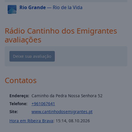
cancel
Rio Grande
— Rio de la Vida
and
close
the
window.
Rádio Cantinho dos Emigrantes
avaliações
Text
Color
Opacity
Contatos
Text
Background
Color
Endereço:
Caminho da Pedra Nossa Senhora 52
Telefone:
+961067641
Opacity
Site:
www.cantinhodosemigrantes.pt
Hora em Ribeira Brava
:
15:14
,
08.10.2026
Caption