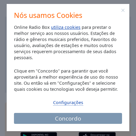
Area
Background
Nós usamos Cookies
Color
Online Radio Box
utiliza cookies
para prestar o
melhor serviço aos nossos usuários. Estações de
Opacity
rádio e gêneros musicais preferidos, Favoritos do
usuário, avaliações de estações e muitos outros
Font
serviços requerem processamento de seus dados
pessoais.
Size
Clique em "Concordo" para garantir que você
Text
aproveitará a melhor experiência de uso do nosso
Edge
site. Ou então vá em "Configurações" e selecione
Style
quais cookies ou tecnologias você deseja permitir.
Configurações
Font
Instale o
aplicativo
Online Radio Box gratuito para
Family
o seu smartphone e ouça as suas estações de
Concordo
rádio favoritas online - onde quer que você esteja!
Reset