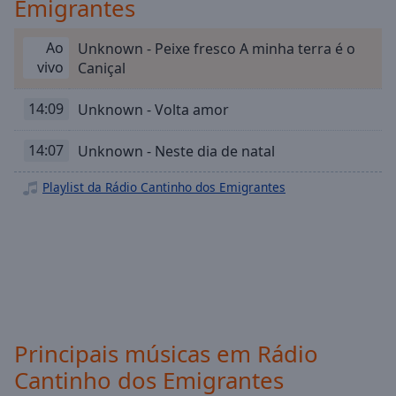
Emigrantes
Playback
Rate
Ao
Unknown - Peixe fresco A minha terra é o
Chapters
vivo
Caniçal
Chapters
14:09
Unknown - Volta amor
Descriptions
descriptions
14:07
Unknown - Neste dia de natal
off
,
Playlist da Rádio Cantinho dos Emigrantes
selected
Subtitles
subtitles
settings
,
opens
subtitles
settings
Principais músicas em Rádio
dialog
subtitles
Cantinho dos Emigrantes
off
,