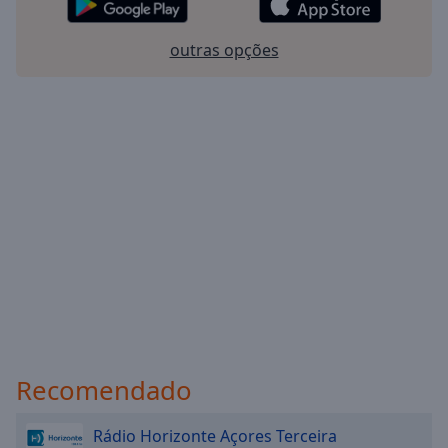
Done
Close
outras opções
Modal
Dialog
End
of
dialog
window.
Recomendado
Rádio Horizonte Açores Terceira