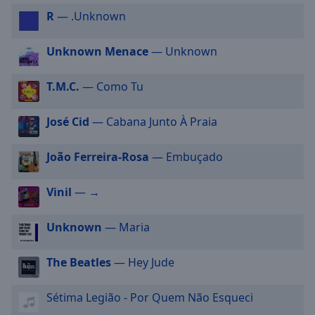
selected
R
— .Unknown
Audio
Unknown Menace
— Unknown
Track
Picture-
T.M.C.
— Como Tu
in-
Picture
Fullscreen
José Cid
— Cabana Junto À Praia
This
is
João Ferreira-Rosa
— Embuçado
a
modal
Vinil
— →
window.
Beginning
Unknown
— Maria
of
dialog
The Beatles
— Hey Jude
window.
Escape
Sétima Legião - Por Quem Não Esqueci
will