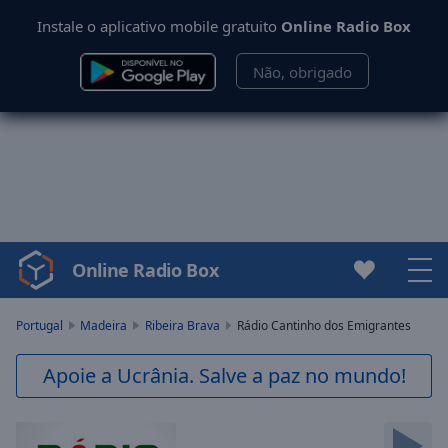
Instale o aplicativo mobile gratuito
Online Radio Box
Não, obrigado
Online Radio Box
Video
Player
is
Portugal
Madeira
Ribeira Brava
Rádio Cantinho dos Emigrantes
loading.
Play
Apoie a Ucrânia. Salve a paz no mundo!
Video
Play
Skip
Backward