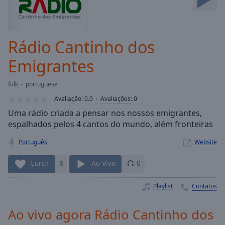
Skip
Forward
Mute
Current
Rádio Cantinho dos
Time
0:00
Emigrantes
/
Duration
-:-
Loaded
:
folk
portuguese
0.00%
Avaliação:
0.0
Avaliações
:
0
Stream
Uma rádio criada a pensar nos nossos emigrantes,
Type
LIVE
espalhados pelos 4 cantos do mundo, além fronteiras
Seek to
live,
Português
Website
currently
behind
live
LIVE
Curtir
8
Ao Vivo
0
Remaining
Time
-
Playlist
Contatos
-:-
Ao vivo agora Rádio Cantinho dos
1x