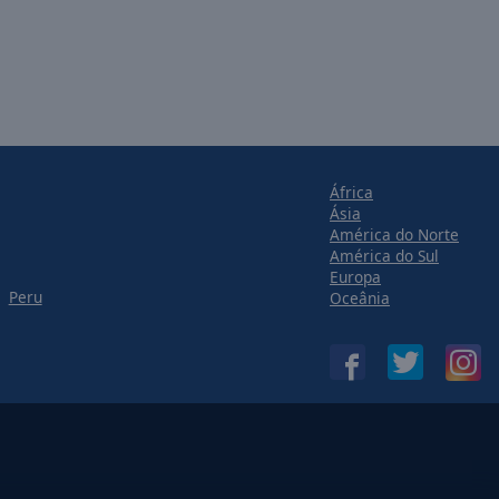
África
Ásia
América do Norte
América do Sul
Europa
Peru
Oceânia