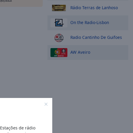
Rádio Terras de Lanhoso
On the Radio-Lisbon
Radio Cantinho De Guifoes
AW Aveiro
 Estações de rádio