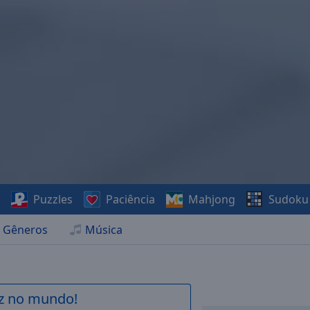
s
Puzzles
Paciência
Mahjong
Sudoku
Gêneros
Música
az no mundo!