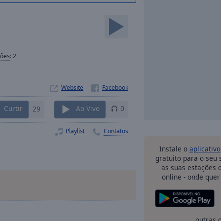
ções
:
2
Website
Curtir
29
Ao Vivo
0
Playlist
Contatos
Instale o
aplicativo
gratuito para o seu
as suas estações d
online - onde quer
outras 