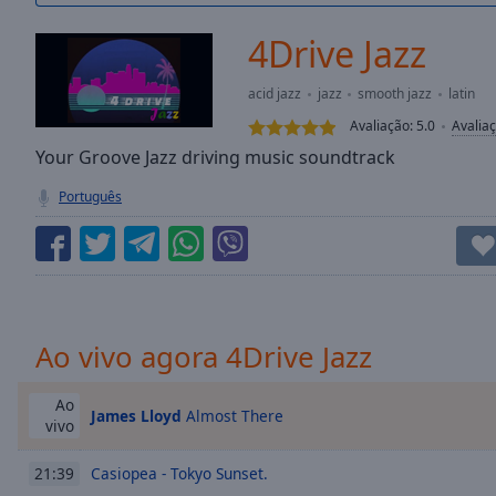
/
Duration
-:-
4Drive Jazz
Loaded
:
0.00%
acid jazz
jazz
smooth jazz
latin
0:00
Avaliação:
5.0
Avalia
Stream
Type
Your Groove Jazz driving music soundtrack
LIVE
Seek to
Português
live,
currently
behind
live
LIVE
Remaining
Time
-
-:-
Ao vivo agora 4Drive Jazz
1x
Playback
Ao
James Lloyd
Almost There
Rate
vivo
Chapters
Casiopea - Tokyo Sunset.
21:39