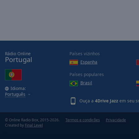
Opacity
Font
Size
Text
Rádio Online
Países vizinhos
Edge
Portugal
Espanha
Style
Países populares
Font
Brasil
Family
Idioma:
Português
Ouça a
4Drive Jazz
em seu sm
Reset
Done
© Online Radio Box, 2015-2026.
Termos e condições
Privacidade
Close
Created by
Final Level
Modal
Dialog
End