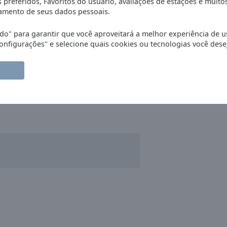
 preferidos, Favoritos do usuário, avaliações de estações e muito
mento de seus dados pessoais.
d Albright)
o" para garantir que você aproveitará a melhor experiência de u
nfigurações" e selecione quais cookies ou tecnologias você desej