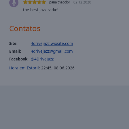
window.
pana theodor
02.12.2020
the best jazz radio!
Text
Color
Contatos
Opacity
Site:
4drivejazz.wixsite.com
Email:
4drivejazz@gmail.com
Text
Facebook:
@4DriveJazz
Background
Color
Hora em Estoril
:
22:45
,
08.06.2026
Opacity
Caption
Area
Background
Color