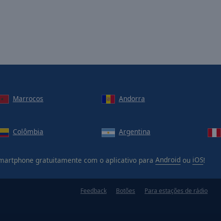
Marrocos
Andorra
Colômbia
Argentina
artphone gratuitamente com o aplicativo para
Android
ou
iOS
!
Feedback
Botões
Para estações de rádio