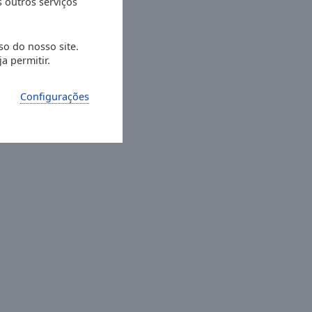
s outros serviços
so do nosso site.
a permitir.
Configurações