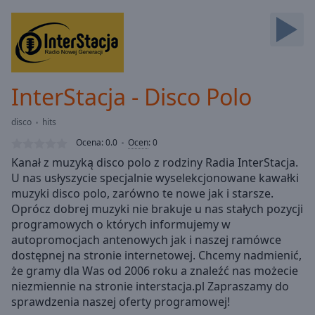
Backward
Skip
Forward
Mute
Current
Time
0:00
InterStacja - Disco Polo
/
Duration
-:-
disco
hits
Loaded
:
0.00%
Ocena:
0.0
Ocen
:
0
Stream
Kanał z muzyką disco polo z rodziny Radia InterStacja.
Type
LIVE
U nas usłyszycie specjalnie wyselekcjonowane kawałki
Seek to
muzyki disco polo, zarówno te nowe jak i starsze.
live,
Oprócz dobrej muzyki nie brakuje u nas stałych pozycji
currently
programowych o których informujemy w
behind
live
LIVE
autopromocjach antenowych jak i naszej ramówce
Remaining
dostępnej na stronie internetowej. Chcemy nadmienić,
Time
-
że gramy dla Was od 2006 roku a znaleźć nas możecie
-:-
niezmiennie na stronie interstacja.pl Zapraszamy do
sprawdzenia naszej oferty programowej!
1x