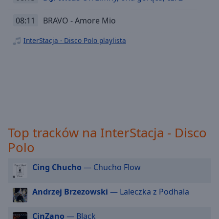
off
,
selected
08:11
BRAVO - Amore Mio
Audio
InterStacja - Disco Polo playlista
Track
Picture-
in-
Picture
Fullscreen
This
is
a
Top tracków na InterStacja - Disco
modal
window.
Polo
Beginning
Cing Chucho
— Chucho Flow
of
dialog
Andrzej Brzezowski
— Laleczka z Podhala
window.
Escape
CinZano
— Black
will