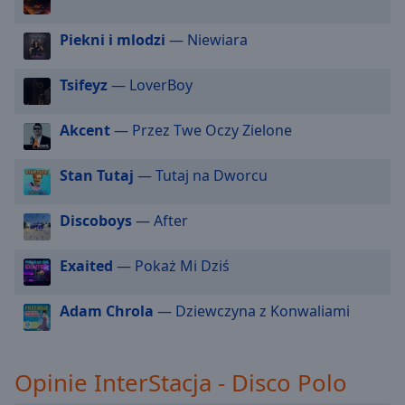
cancel
and
Piekni i mlodzi
— Niewiara
close
the
Tsifeyz
— LoverBoy
window.
Akcent
— Przez Twe Oczy Zielone
Text
Color
Stan Tutaj
— Tutaj na Dworcu
Opacity
Discoboys
— After
Text
Exaited
— Pokaż Mi Dziś
Background
Color
Adam Chrola
— Dziewczyna z Konwaliami
Opacity
Opinie InterStacja - Disco Polo