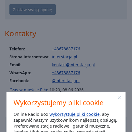
Caption
Area
Background
Color
Kontakty
Opacity
Telefon:
+48678887176
Font
Strona internetowa:
interstacja.pl
Size
Email:
kontakt@interstacja.pl
WhatsApp:
+48678887176
Text
Facebook:
@interstacjapl
Edge
Czas w mieście Piła
:
10:20
,
08.06.2026
Style
Wykorzystujemy pliki cookie
Font
Online Radio Box
wykorzystuje pliki cookie
, aby
Family
zapewnić naszym użytkownikom najlepszą obsługę.
Preferowane stacje radiowe i gatunki muzyczne,
katalog Ulubione użytkownika, recenzje stacji i