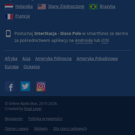
Holandia
Stany Zjednoczone
Brazylia
Francja
Posłuchaj
InterStacja - Disco Polo
w smartfonie za darmo
za pośrednictwem aplikacji na
Androida
lub
iOS
!
Afryka
Azja
Ameryka Północna
Ameryka Południowa
Europa
Oceania
© Online Radio Box, 2015-2026.
Created by
Final Level
Regulamin
Polityka prywatności
Opinie i uwagi
Widgety
Dla stacji radiowych