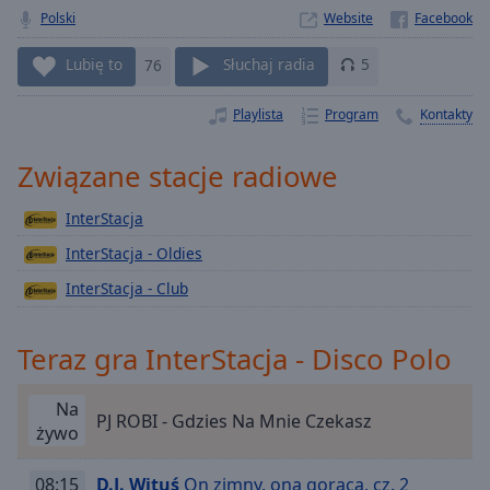
Polski
Website
Playback
Rate
Lubię to
76
Słuchaj radia
5
Chapters
Playlista
Program
Kontakty
Chapters
Descriptions
Związane stacje radiowe
descriptions
InterStacja
off
,
selected
InterStacja - Oldies
InterStacja - Club
Subtitles
subtitles
Teraz gra InterStacja - Disco Polo
settings
,
opens
subtitles
Na
PJ ROBI - Gdzies Na Mnie Czekasz
settings
żywo
dialog
subtitles
08:15
D.J. Wituś
On zimny, ona gorąca, cz. 2