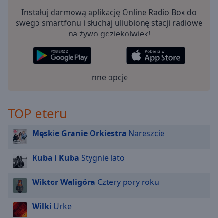
Instałuj darmową aplikację Online Radio Box do
swego smartfonu i słuchaj uliubionę stacji radiowe
na żywo gdziekolwiek!
inne opcje
TOP eteru
Męskie Granie Orkiestra
Nareszcie
Kuba i Kuba
Stygnie lato
Wiktor Waligóra
Cztery pory roku
Wilki
Urke