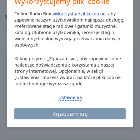
Wykorzystujemy pliki cookie
Online Radio Box
wykorzystuje pliki cookie
, aby
Strony:
zapewnić naszym użytkownikom najlepszą obsługę.
1
2
← poprzednia
następna →
Preferowane stacje radiowe i gatunki muzyczne,
katalog Ulubione użytkownika, recenzje stacji i
wiele innych usług wymaga przetwarzania danych
osobowych.
Kliknij przycisk „Zgadzam się”, aby zapewnić sobie
najlepsze doświadczenia z korzystania z naszej
strony internetowej. Opcjonalnie, w sekcji
„Ustawienia” możesz wybrać, na które pliki cookie
lub technologie wyrażasz zgodę.
Ustawienia
Zgadzam się