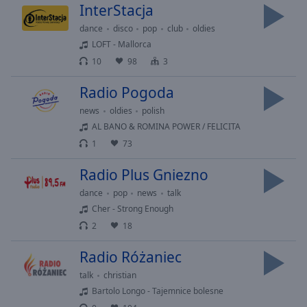
InterStacja
Playback
Rate
dance
disco
pop
club
oldies
LOFT - Mallorca
Chapters
10
98
3
Chapters
Radio Pogoda
Descriptions
news
oldies
polish
descriptions
AL BANO & ROMINA POWER / FELICITA
off
,
1
73
selected
Radio Plus Gniezno
Subtitles
dance
pop
news
talk
subtitles
Cher - Strong Enough
settings
,
2
18
opens
subtitles
Radio Różaniec
settings
talk
christian
dialog
Bartolo Longo - Tajemnice bolesne
subtitles