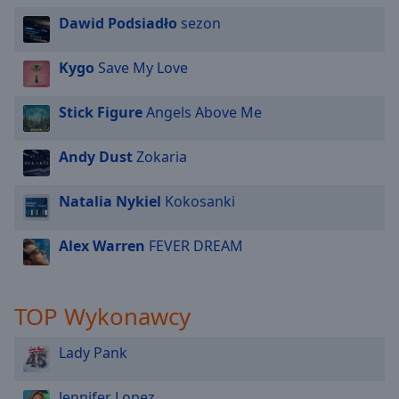
Dawid Podsiadło
sezon
Kygo
Save My Love
Stick Figure
Angels Above Me
Andy Dust
Zokaria
Natalia Nykiel
Kokosanki
Alex Warren
FEVER DREAM
TOP Wykonawcy
Lady Pank
Jennifer Lopez