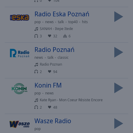
0
104
off
,
selected
Radio Eska Poznań
pop
news
talk
top40
hits
Audio
Track
SANAH - Itepe Itede
3
32
6
Picture-
in-
Picture
Radio Poznań
Fullscreen
news
talk
classic
This
Radio Poznan
is
2
94
a
modal
Konin FM
window.
pop
news
Beginning
Kate Ryan - Mon Coeur Résiste Encore
of
2
48
dialog
window.
Wasze Radio
Escape
pop
will