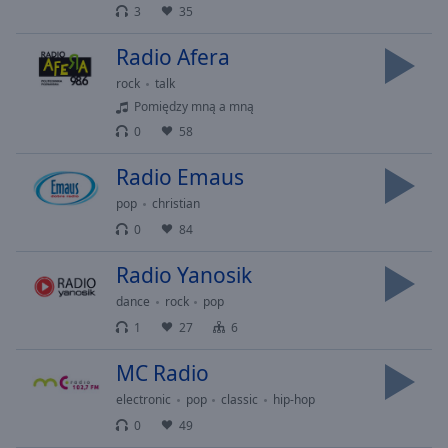
3
35
cancel
and
Radio Afera
close
the
rock
talk
window.
Pomiędzy mną a mną
0
58
Text
Radio Emaus
Color
pop
christian
0
84
Opacity
Radio Yanosik
Text
dance
rock
pop
Background
1
27
6
Color
MC Radio
Opacity
electronic
pop
classic
hip-hop
0
49