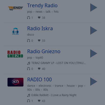
Caption
Trendy Radio
Area
Background
pop
news
talk
hits
Color
1
38
Radio Iskra
Opacity
disco
0
33
Font
Size
Radio Gniezno
pop
top40
Text
TERAZ GRAMY LP - LOST ON YOU (TPAUL RADIO REMIX)
Edge
0
40
Style
RADIO 100
Font
dance
electronic
trance
house
pop
90s
00s
80s
Family
Eddie Rabbitt - I Love a Rainy Night
1
43