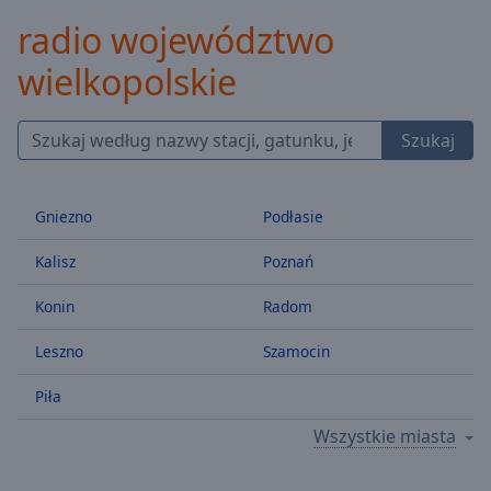
Backward
radio województwo
Skip
Forward
wielkopolskie
Mute
Current
Time
0:00
Szukaj
/
Duration
-:-
Loaded
:
Gniezno
Podłasie
0.00%
Stream
Kalisz
Poznań
Type
LIVE
Seek to
Konin
Radom
live,
currently
behind
Leszno
Szamocin
live
LIVE
Remaining
Piła
Time
-
-:-
Wszystkie miasta
1x