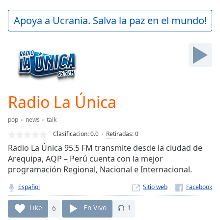
loading.
Play
Apoya a Ucrania. Salva la paz en el mundo!
Video
Play
Skip
Backward
Skip
Forward
Mute
Current
Radio La Única
Time
0:00
/
pop
news
talk
Duration
-:-
Clasificacion:
0.0
Retiradas
:
0
Loaded
:
Radio La Única 95.5 FM transmite desde la ciudad de
0.00%
Arequipa, AQP – Perú cuenta con la mejor
Stream
programación Regional, Nacional e Internacional.
Type
LIVE
Seek to
Español
Sitio web
live,
currently
behind
Like
6
En Vivo
1
live
LIVE