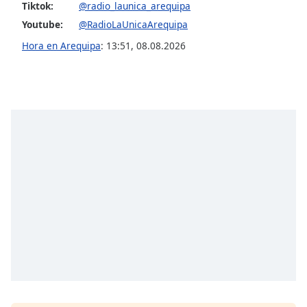
opens
Tiktok:
@radio_launica_arequipa
subtitles
Youtube:
@RadioLaUnicaArequipa
settings
dialog
Hora en Arequipa
:
13:51
,
08.08.2026
subtitles
off
,
selected
Audio
Track
Picture-
in-
Picture
Fullscreen
This
is
a
modal
window.
Beginning