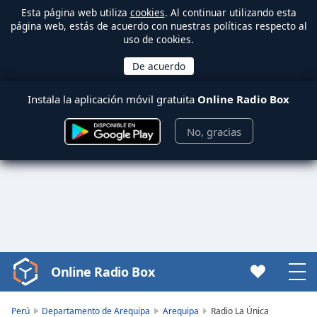
Esta página web utiliza
cookies
. Al continuar utilizando esta
página web, estás de acuerdo con nuestras políticas respecto al
uso de cookies.
Instala la aplicación móvil gratuita
Online Radio Box
No, gracias
Online Radio Box
Video
Player
is
Perú
Departamento de Arequipa
Arequipa
Radio La Única