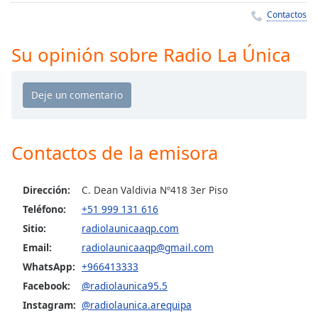
Remaining
Contactos
Time
-
-:-
Su opinión sobre Radio La Única
1x
Playback
Rate
Chapters
Chapters
Contactos de la emisora
Descriptions
Dirección:
C. Dean Valdivia Nº418 3er Piso
descriptions
Teléfono:
+51 999 131 616
off
,
Sitio:
radiolaunicaaqp.com
selected
Email:
radiolaunicaaqp@gmail.com
Subtitles
WhatsApp:
+966413333
Facebook:
@radiolaunica95.5
subtitles
settings
,
Instagram:
@radiolaunica.arequipa