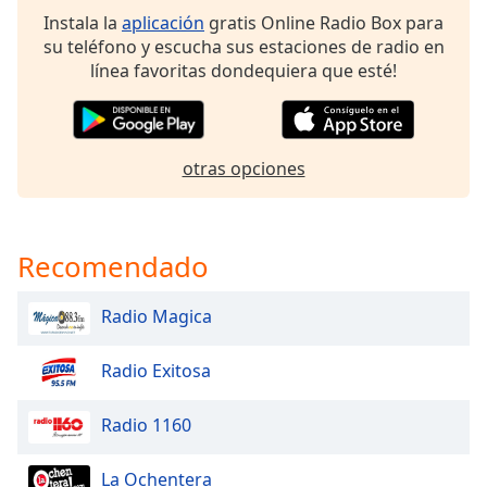
of
Instala la
aplicación
gratis Online Radio Box para
dialog
su teléfono y escucha sus estaciones de radio en
window.
línea favoritas dondequiera que esté!
Escape
will
cancel
and
otras opciones
close
the
window.
Recomendado
Text
Color
Radio Magica
Opacity
Radio Exitosa
Text
Radio 1160
Background
Color
La Ochentera