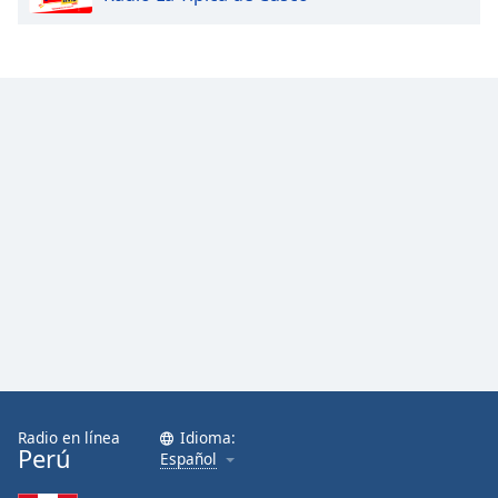
Font
Family
Reset
Done
Close
Modal
Dialog
End
of
dialog
window.
Radio en línea
Idioma:
Perú
Español