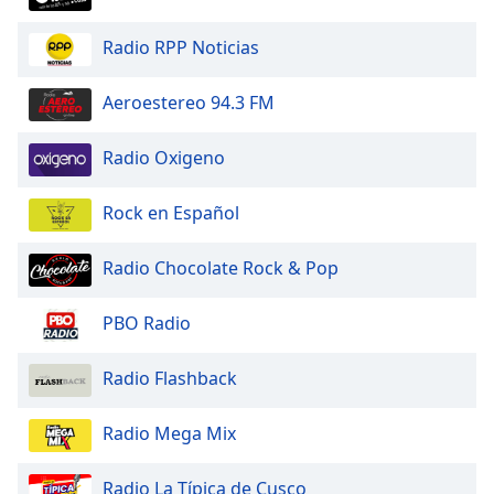
Radio RPP Noticias
Opacity
Aeroestereo 94.3 FM
Caption
Area
Radio Oxigeno
Background
Color
Rock en Español
Opacity
Radio Chocolate Rock & Pop
Font
PBO Radio
Size
Radio Flashback
Text
Edge
Radio Mega Mix
Style
Radio La Típica de Cusco