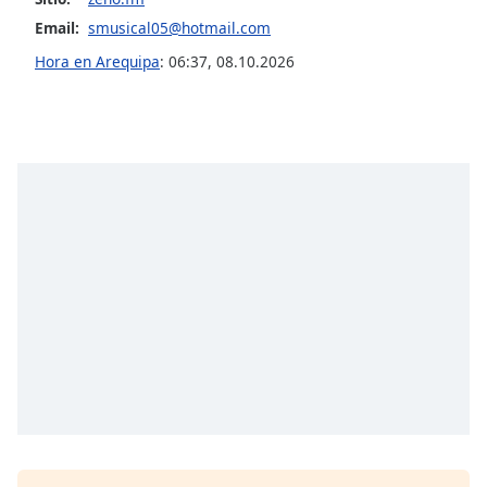
Email:
smusical05@hotmail.com
Opacity
Hora en Arequipa
:
06:37
,
08.10.2026
Caption
Area
Background
Color
Opacity
Font
Size
Text
Edge
Style