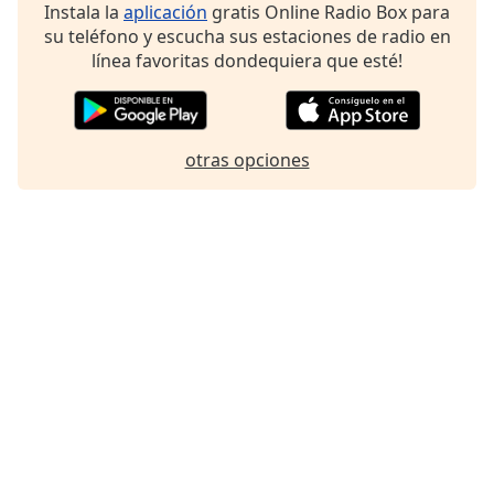
Instala la
aplicación
gratis Online Radio Box para
Font
su teléfono y escucha sus estaciones de radio en
Family
línea favoritas dondequiera que esté!
Reset
Done
otras opciones
Close
Modal
Dialog
End
of
dialog
window.