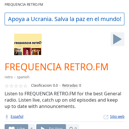
loading.
FREQUENCIA RETRO.FM
Play
Video
Apoya a Ucrania. Salva la paz en el mundo!
Play
Skip
Backward
Skip
Forward
Mute
Current
Time
0:00
FREQUENCIA RETRO.FM
/
Duration
-:-
retro
spanish
Loaded
:
Clasificacion:
0.0
Retiradas
:
0
0.00%
Stream
Listen to FREQUENCIA RETRO.FM for the best General
Type
LIVE
radio. Listen live, catch up on old episodes and keep
up to date with announcements.
Seek to
live,
currently
Español
Sitio web
behind
live
LIVE
Like
6
En Vivo
0