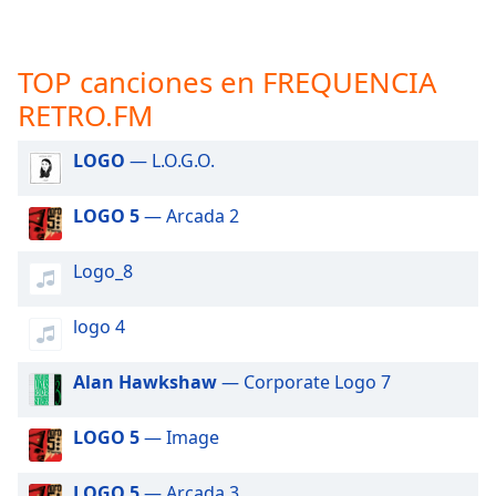
opens
subtitles
settings
dialog
TOP canciones en FREQUENCIA
subtitles
RETRO.FM
off
,
selected
LOGO
— L.O.G.O.
Audio
Track
LOGO 5
— Arcada 2
Picture-
in-
Logo_8
Picture
Fullscreen
logo 4
This
is
a
Alan Hawkshaw
— Corporate Logo 7
modal
window.
LOGO 5
— Image
Beginning
LOGO 5
— Arcada 3