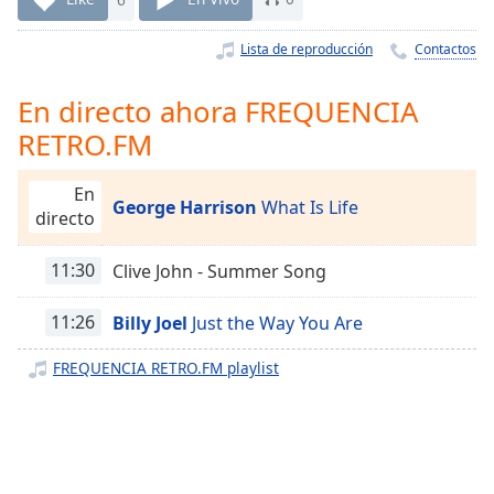
Remaining
Time
-
Lista de reproducción
Contactos
-:-
1x
En directo ahora FREQUENCIA
Playback
RETRO.FM
Rate
Chapters
En
George Harrison
What Is Life
directo
Chapters
11:30
Clive John - Summer Song
Descriptions
descriptions
11:26
Billy Joel
Just the Way You Are
off
,
selected
FREQUENCIA RETRO.FM playlist
Subtitles
subtitles
settings
,