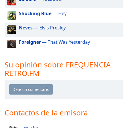
of
dialog
Shocking Blue
— Hey
window.
Escape
will
Neves
— Elvis Presley
cancel
and
Foreigner
— That Was Yesterday
close
the
window.
Su opinión sobre FREQUENCIA
RETRO.FM
Text
Color
Opacity
Contactos de la emisora
Text
Background
Color
Sitio:
zeno.fm