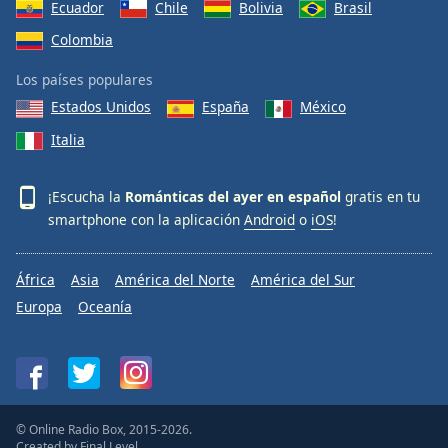
Ecuador
Chile
Bolivia
Brasil
Colombia
Los países populares
Estados Unidos
España
México
Italia
¡Escucha la
Románticas del ayer en español
gratis en tu
smartphone con la aplicación
Android
o
iOS
!
África
Asia
América del Norte
América del Sur
Europa
Oceanía
© Online Radio Box, 2015-2026.
Created by
Final Level