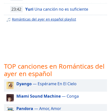
opens
subtitles
23:42
Yuri
Una canción no es suficiente
settings
dialog
Románticas del ayer en español playlist
subtitles
off
,
selected
Audio
Track
Picture-
in-
Picture
TOP canciones en Románticas del
Fullscreen
ayer en español
This
is
Dyango
— Espérame En El Cielo
a
modal
Miami Sound Machine
— Conga
window.
Beginning
Pandora
— Amor, Amor