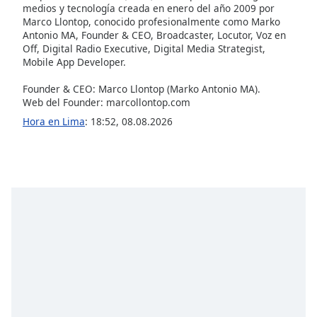
medios y tecnología creada en enero del año 2009 por
Font
Marco Llontop, conocido profesionalmente como Marko
Family
Antonio MA, Founder & CEO, Broadcaster, Locutor, Voz en
Off, Digital Radio Executive, Digital Media Strategist,
Mobile App Developer.
Reset
Done
Founder & CEO: Marco Llontop (Marko Antonio MA).
Web del Founder: marcollontop.com
Close
Modal
Hora en Lima
:
18:52
,
08.08.2026
Dialog
End
of
dialog
window.