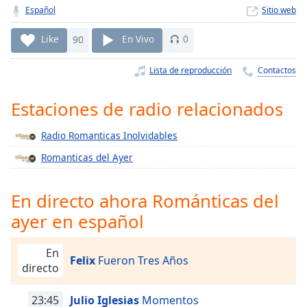
Remaining
Español
Sitio web
Time
-
-:-
Like
90
En Vivo
0
1x
Lista de reproducción
Contactos
Playback
Rate
Estaciones de radio relacionados
Chapters
Radio Romanticas Inolvidables
Chapters
Romanticas del Ayer
Descriptions
descriptions
En directo ahora Románticas del
off
,
ayer en español
selected
En
Subtitles
Felix
Fueron Tres Años
directo
subtitles
settings
,
23:45
Julio Iglesias
Momentos