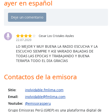
ayer en español
Opacity
Caption
Area
Background
Cesar Los Cristales Azules
22.07.2020
Color
LO MEJOR Y MUY BUENA LA RADIO ESCUCHA Y LA
ESCUCHO SIEMPRE Y ASI VARIADO BALADAS DE
TODAS LAS EPOCAS Y TRABAJANDO Y BUENA
Opacity
TERAPIA TODO EL DIA GRACIAS
Font
Contactos de la emisora
Size
Sitio:
inolvidable.fmlima.com
Text
Edge
Email:
inolvidable@fmlima.com
Style
Youtube:
@emisorasperu
Grupo Emisoras Perú (GREP) es una plataforma digital de