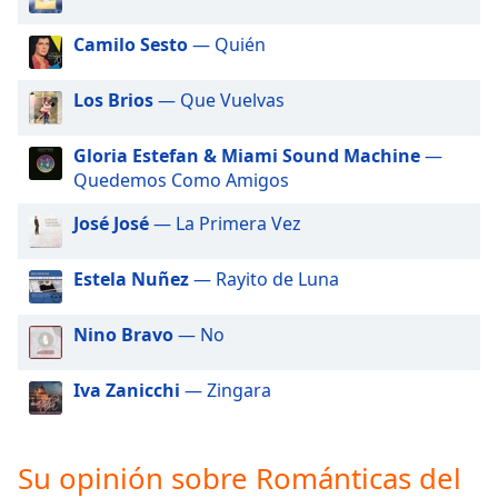
of
dialog
Camilo Sesto
— Quién
window.
Escape
Los Brios
— Que Vuelvas
will
cancel
Gloria Estefan & Miami Sound Machine
—
and
Quedemos Como Amigos
close
the
José José
— La Primera Vez
window.
Estela Nuñez
— Rayito de Luna
Text
Color
Nino Bravo
— No
Opacity
Iva Zanicchi
— Zingara
Text
Background
Su opinión sobre Románticas del
Color