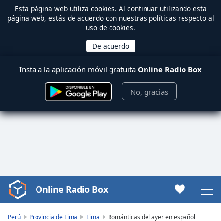
Esta página web utiliza
cookies
. Al continuar utilizando esta
página web, estás de acuerdo con nuestras políticas respecto al
uso de cookies.
Instala la aplicación móvil gratuita
Online Radio Box
No, gracias
Online Radio Box
Video
Player
is
Perú
Provincia de Lima
Lima
Románticas del ayer en español