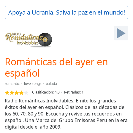
loading.
Play
Apoya a Ucrania. Salva la paz en el mundo!
Video
Play
Skip
Backward
Skip
Forward
Mute
Current
Románticas del ayer en
Time
0:00
español
/
Duration
-:-
Loaded
:
romantic
love songs
balada
0.00%
Clasificacion:
4.0
Retiradas
:
1
Stream
Radio Románticas Inolvidables, Emite los grandes
Type
LIVE
éxitos del ayer en español. Clásicos de las décadas de
Seek to
los 60, 70, 80 y 90. Escucha y revive tus recuerdos en
live,
currently
español. Una Marca del Grupo Emisoras Perú en la era
behind
digital desde el año 2009.
live
LIVE