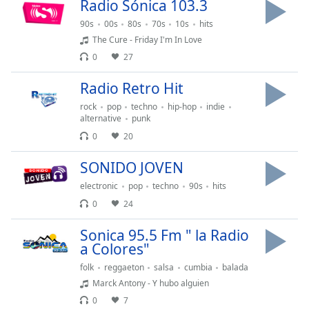
Remaining
Radio Sónica 103.3
Time
-
90s
00s
80s
70s
10s
hits
-:-
The Cure - Friday I'm In Love
0
27
1x
Playback
Radio Retro Hit
Rate
rock
pop
techno
hip-hop
indie
Chapters
alternative
punk
0
20
Chapters
SONIDO JOVEN
Descriptions
electronic
pop
techno
90s
hits
descriptions
0
24
off
,
selected
Sonica 95.5 Fm " la Radio
a Colores"
Subtitles
folk
reggaeton
salsa
cumbia
balada
subtitles
Marck Antony - Y hubo alguien
settings
,
0
7