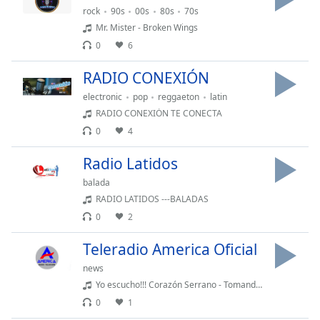
rock
90s
00s
80s
70s
Mr. Mister - Broken Wings
Opacity
0
6
Caption
RADIO CONEXIÓN
Area
electronic
pop
reggaeton
latin
Background
RADIO CONEXIÓN TE CONECTA
Color
0
4
Opacity
Radio Latidos
balada
RADIO LATIDOS ---BALADAS
Font
Size
0
2
Teleradio America Oficial
Text
news
Edge
Yo escucho!!! Corazón Serrano - Tomando Cerveza - Corazón Serrano [Ana Lucía Urbin
Style
0
1