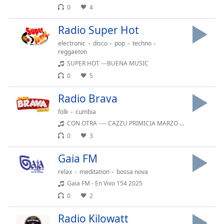
of
0
4
dialog
window.
Radio Super Hot
Escape
electronic
disco
pop
techno
will
reggaeton
cancel
SUPER HOT ---BUENA MUSIC
and
0
5
close
the
Radio Brava
window.
folk
cumbia
CON OTRA ---- CAZZU PRIMICIA MARZO 2025
Text
Color
0
3
Gaia FM
Opacity
relax
meditation
bossa nova
Gaia FM - En Vivo 154 2025
Text
0
2
Background
Color
Radio Kilowatt