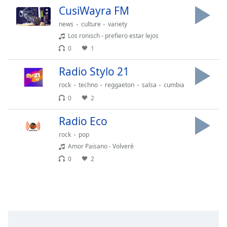
Font
CusiWayra FM
Family
news
culture
variety
Los ronisch - prefiero estar lejos
0
1
Reset
Done
Radio Stylo 21
Close
Modal
rock
techno
reggaeton
salsa
cumbia
Dialog
0
2
End
of
Radio Eco
dialog
window.
rock
pop
Amor Paisano - Volveré
0
2