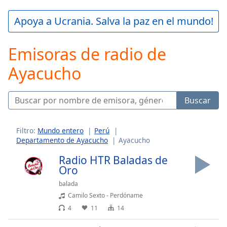
loading.
Play
Apoya a Ucrania. Salva la paz en el mundo!
Video
Play
Emisoras de radio de
Skip
Backward
Ayacucho
Skip
Forward
Mute
Current
Buscar
Time
0:00
/
Duration
-:-
Filtro:
Mundo entero
Perú
Departamento de Ayacucho
Ayacucho
Loaded
:
0.00%
Radio HTR Baladas de
Stream
Oro
Type
LIVE
balada
Seek to
live,
Camilo Sexto - Perdóname
currently
4
11
14
behind
live
LIVE