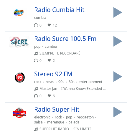
opens
subtitles
Radio Cumbia Hit
settings
cumbia
dialog
subtitles
0
12
off
,
Radio Sucre 100.5 Fm
selected
pop
cumbia
Audio
SIEMPRE TE RECORDARÉ
Track
0
2
Picture-
in-
Stereo 92 FM
Picture
rock
news
90s
80s
entertainment
Fullscreen
This
Master Jam - I Wanna Know (Extended Mix)
is
0
6
a
modal
Radio Super Hit
window.
electronic
rock
pop
reggaeton
salsa
merengue
balada
Beginning
SUPER HIT RADIO ---SIN LIMITE