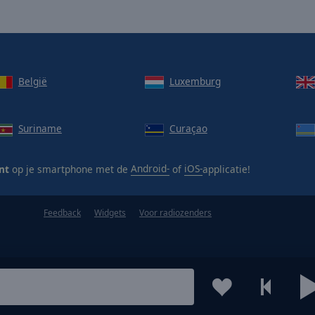
België
Luxemburg
Suriname
Curaçao
nt
op je smartphone met de
Android-
of
iOS-
applicatie!
Feedback
Widgets
Voor radiozenders