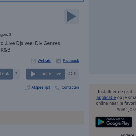
ngen
:
0
d .Live Djs veel Div Genres
e R&B
Website
Leuk
3
Luister live
0
Afspeellijst
Contacten
Installeer de grati
applicatie
op je sma
online naar je favor
waar je o
andere 