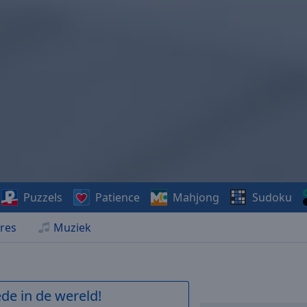
Puzzels
Patience
Mahjong
Sudoku
res
Muziek
de in de wereld!