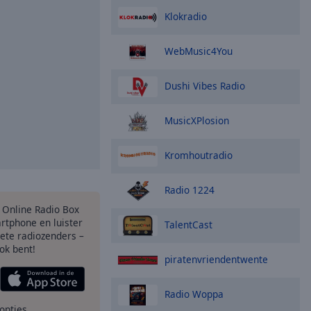
Klokradio
WebMusic4You
Dushi Vibes Radio
MusicXPlosion
Kromhoutradio
Radio 1224
s Online Radio Box
rtphone en luister
TalentCast
iete radiozenders –
ok bent!
piratenvriendentwente
Radio Woppa
opties