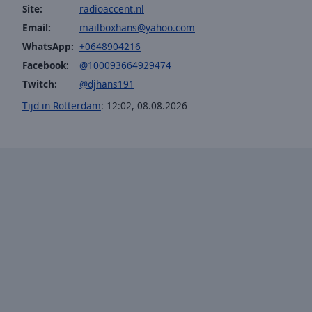
window.
Site:
radioaccent.nl
Email:
mailboxhans@yahoo.com
Text
WhatsApp:
+0648904216
Color
Facebook:
@100093664929474
Twitch:
@djhans191
Opacity
Tijd in Rotterdam
:
12:02
,
08.08.2026
Text
Background
Color
Opacity
Caption
Area
Background
Color