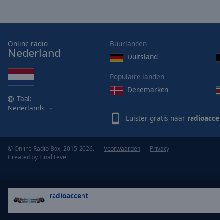
Opacity
Font
Online radio
Buurlanden
Size
Nederland
Duitsland
Populaire landen
Text
Edge
Denemarken
Taal:
Style
Nederlands
Luister gratis naar
radioacce
Font
Family
© Online Radio Box, 2015-2026.
Voorwaarden
Privacy
Created by
Final Level
Reset
Done
Close
radioaccent
Modal
Dialog
End