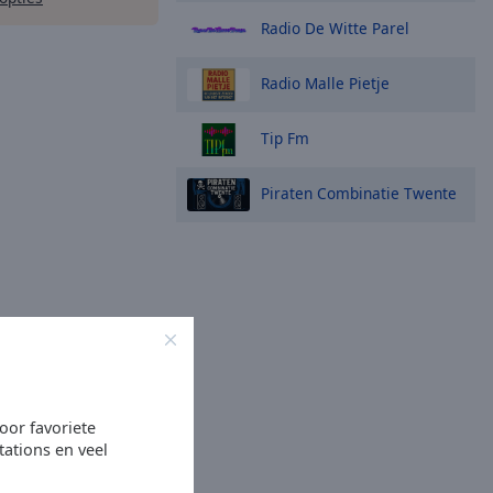
Radio De Witte Parel
Radio Malle Pietje
Tip Fm
Piraten Combinatie Twente
oor favoriete
tations en veel