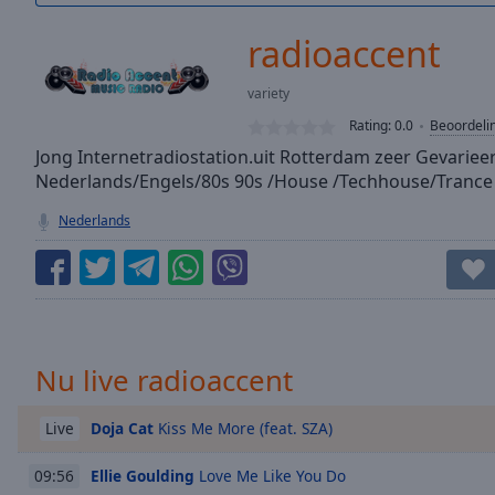
/
Duration
-:-
radioaccent
Loaded
:
0.00%
variety
0:00
Rating:
0.0
Beoordeli
Stream
Type
Jong Internetradiostation.uit Rotterdam zeer Gevarieer
LIVE
Nederlands/Engels/80s 90s /House /Techhouse/Tranc
Seek to
live,
currently
Nederlands
behind
live
LIVE
Remaining
Time
-
-:-
1x
Nu live radioaccent
Playback
Rate
Doja Cat
Kiss Me More (feat. SZA)
Live
Chapters
Ellie Goulding
Love Me Like You Do
09:56