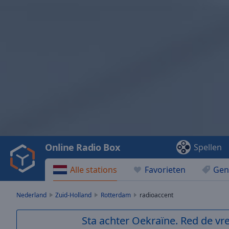
Video
Player
is
loading.
Play
Video
Online Radio Box
Spellen
Play
Skip
Alle stations
Favorieten
Gen
Backward
Skip
Forward
Nederland
Zuid-Holland
Rotterdam
radioaccent
Mute
Current
Sta achter Oekraïne. Red de vre
Time
0:00