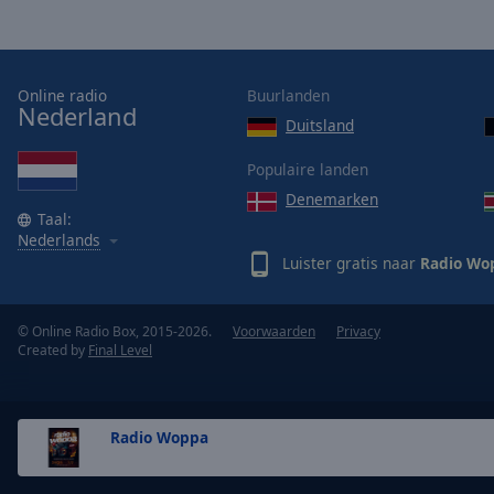
Opacity
Font
Online radio
Buurlanden
Nederland
Size
Duitsland
Populaire landen
Text
Edge
Denemarken
Taal:
Style
Nederlands
Luister gratis naar
Radio Wo
Font
Family
© Online Radio Box, 2015-2026.
Voorwaarden
Privacy
Created by
Final Level
Reset
Done
Close
Radio Woppa
Modal
Dialog
End