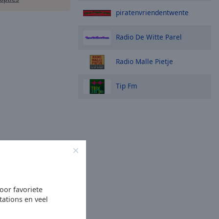
piratenvriendentwente
Radio De Witte Parel
Radio Malle Pietje
Tip Fm
oor favoriete
tations en veel