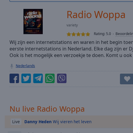
/
Duration
-:-
Radio Woppa
Loaded
:
0.00%
variety
0:00
Rating:
5.0
Beoordeli
Stream
Type
Wij zijn een internetstations en waren in het begin to
LIVE
eerste internetstations in Nederland. Elke dag zijn er D
Seek to
live,
Ook is het mogelijk een verzoekje te doen. Komt u ook g
currently
behind
Nederlands
live
LIVE
Remaining
Time
-
-:-
1x
Nu live Radio Woppa
Playback
Rate
Danny Heden
Wij vieren het leven
Live
Chapters