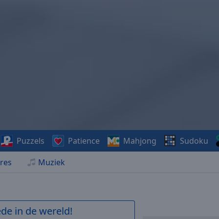
Puzzels
Patience
Mahjong
Sudoku
res
Muziek
de in de wereld!