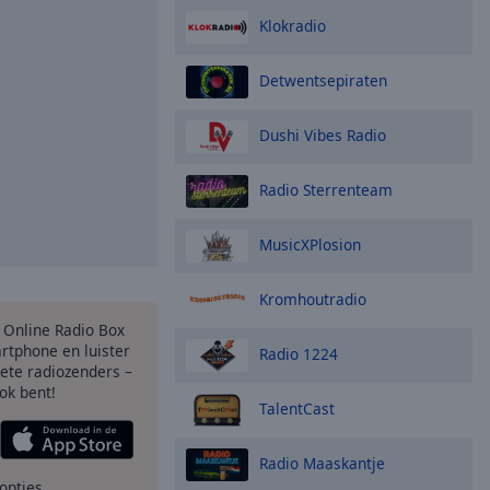
Klokradio
Detwentsepiraten
Dushi Vibes Radio
Radio Sterrenteam
MusicXPlosion
Kromhoutradio
s Online Radio Box
rtphone en luister
Radio 1224
iete radiozenders –
ok bent!
TalentCast
Radio Maaskantje
opties