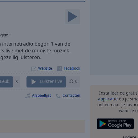
ngen
:
1
en internetradio begon 1 van de
j's live met de mooiste muziek.
ezellig luisteren.
Website
Leuk
3
Luister live
0
Installeer de grati
Afspeellijst
Contacten
applicatie
op je sma
online naar je favor
waar je o
andere 