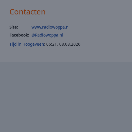
window.
Contacten
Text
Color
Site:
www.radiowoppa.nl
Facebook:
@Radiowoppa.nl
Opacity
Tijd in Hoogeveen
:
06:21
,
08.08.2026
Text
Background
Color
Opacity
Caption
Area
Background
Color