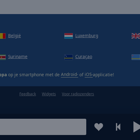
België
Luxemburg
Suriname
Curaçao
ppa
op je smartphone met de
Android-
of
iOS-
applicatie!
Feedback
Widgets
Voor radiozenders