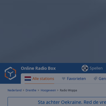
Video
Player
is
loading.
Play
Video
Online Radio Box
Spellen
Play
Skip
Alle stations
Favorieten
Gen
Backward
Skip
Forward
Nederland
Drenthe
Hoogeveen
Radio Woppa
Mute
Current
Sta achter Oekraïne. Red de vre
Time
0:00