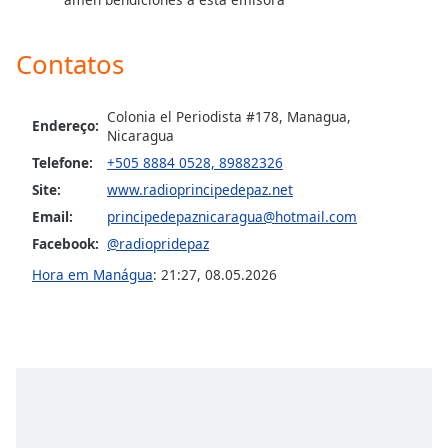
dialog
window.
Escape
Contatos
will
cancel
Colonia el Periodista #178, Managua,
and
Endereço:
Nicaragua
close
Telefone:
+505 8884 0528, 89882326
the
window.
Site:
www.radioprincipedepaz.net
Email:
principedepaznicaragua@hotmail.com
Text
Facebook:
@radiopridepaz
Color
Hora em Manágua
:
21:27
,
08.05.2026
Opacity
Text
Background
Color