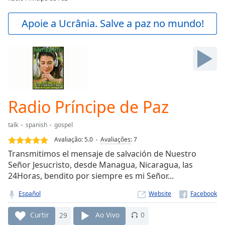
Play
Video
Apoie a Ucrânia. Salve a paz no mundo!
Play
Skip
Backward
Skip
Forward
Mute
Current
Time
0:00
Radio Príncipe de Paz
/
Duration
-:-
talk
spanish
gospel
Loaded
:
Avaliação:
5.0
Avaliações
:
7
0.00%
Stream
Transmitimos el mensaje de salvación de Nuestro
Type
LIVE
Señor Jesucristo, desde Managua, Nicaragua, las
24Horas, bendito por siempre es mi Señor...
Seek to
live,
currently
Español
Website
behind
live
LIVE
Curtir
29
Ao Vivo
0
Remaining