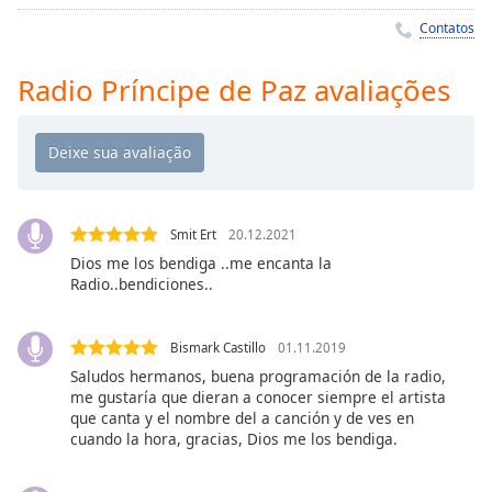
Time
-
Contatos
-:-
1x
Radio Príncipe de Paz avaliações
Playback
Rate
Chapters
Chapters
Smit Ert
20.12.2021
Descriptions
Dios me los bendiga ..me encanta la
Radio..bendiciones..
descriptions
off
,
selected
Bismark Castillo
01.11.2019
Saludos hermanos, buena programación de la radio,
Subtitles
me gustaría que dieran a conocer siempre el artista
que canta y el nombre del a canción y de ves en
subtitles
cuando la hora, gracias, Dios me los bendiga.
settings
,
opens