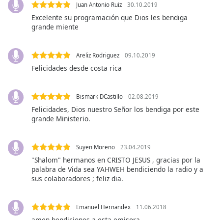
subtitles
Juan Antonio Ruiz
30.10.2019
settings
Excelente su programación que Dios les bendiga
dialog
grande miente
subtitles
off
,
selected
Areliz Rodriguez
09.10.2019
Felicidades desde costa rica
Audio
Track
Bismark DCastillo
02.08.2019
Picture-
Felicidades, Dios nuestro Señor los bendiga por este
in-
Picture
grande Ministerio.
Fullscreen
This
Suyen Moreno
23.04.2019
is
a
"Shalom" hermanos en CRISTO JESUS , gracias por la
palabra de Vida sea YAHWEH bendiciendo la radio y a
modal
sus colaboradores ; feliz dia.
window.
Beginning
Emanuel Hernandex
11.06.2018
of
amen bendiciones a esta emisora