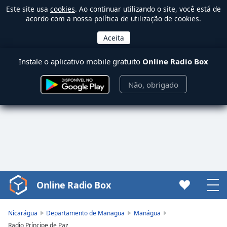
Este site usa
cookies
. Ao continuar utilizando o site, você está de
acordo com a nossa política de utilização de cookies.
Instale o aplicativo mobile gratuito
Online Radio Box
Não, obrigado
Online Radio Box
Video
Player
is
Nicarágua
Departamento de Managua
Manágua
loading.
Radio Príncipe de Paz