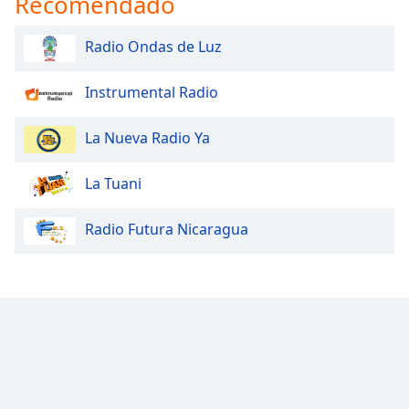
Recomendado
Family
Radio Ondas de Luz
Reset
Instrumental Radio
Done
Close
Modal
La Nueva Radio Ya
Dialog
End
of
La Tuani
dialog
window.
Radio Futura Nicaragua