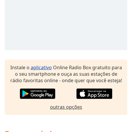
Opacity
Caption
Area
Background
Color
Opacity
Instale o
aplicativo
Online Radio Box gratuito para
o seu smartphone e ouça as suas estações de
Font
rádio favoritas online - onde quer que você esteja!
Size
Text
outras opções
Edge
Style
Font