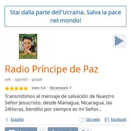
loading.
Play
Stai dalla parte dell'Ucraina. Salva la pace
Video
nel mondo!
Play
Skip
Backward
Skip
Forward
Mute
Current
Time
0:00
Radio Príncipe de Paz
/
Duration
-:-
talk
spanish
gospel
Loaded
:
0.00%
Voto:
5.0
Recensioni
:
7
Stream
Transmitimos el mensaje de salvación de Nuestro
Type
LIVE
Señor Jesucristo, desde Managua, Nicaragua, las
Seek to
24Horas, bendito por siempre es mi Señor...
live,
currently
Español
Sito web
behind
live
LIVE