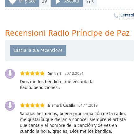
Remaining
Mi piace
29
Ascolta
0
Time
-
-:-
Contatti
1x
Recensioni Radio Príncipe de Paz
Playback
Rate
Chapters
Chapters
Smit Ert
20.12.2021
Descriptions
Dios me los bendiga ..me encanta la
Radio..bendiciones..
descriptions
off
,
selected
Bismark Castillo
01.11.2019
Saludos hermanos, buena programación de la radio,
Subtitles
me gustaría que dieran a conocer siempre el artista
subtitles
que canta y el nombre del a canción y de ves en
cuando la hora, gracias, Dios me los bendiga.
settings
,