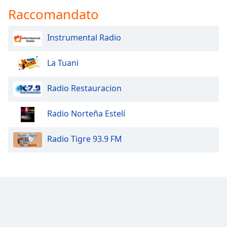
Font
Raccomandato
Family
Instrumental Radio
Reset
La Tuani
Done
Close
Modal
Radio Restauracion
Dialog
End
of
Radio Norteña Estelí
dialog
window.
Radio Tigre 93.9 FM