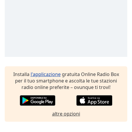
Opacity
Caption
Area
Background
Color
Opacity
Installa
l'applicazione
gratuita Online Radio Box
per il tuo smartphone e ascolta le tue stazioni
Font
radio online preferite – ovunque ti trovi!
Size
Text
altre opzioni
Edge
Style