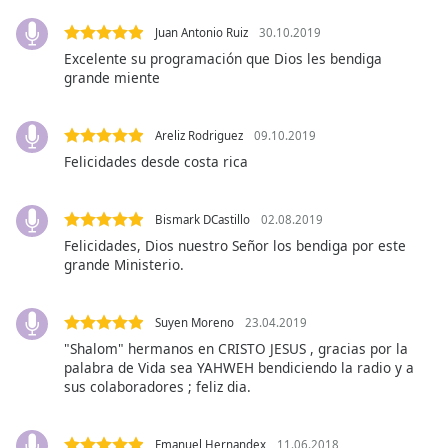
opens
subtitles
Juan Antonio Ruiz
30.10.2019
settings
Excelente su programación que Dios les bendiga
dialog
grande miente
subtitles
off
,
selected
Areliz Rodriguez
09.10.2019
Felicidades desde costa rica
Audio
Track
Bismark DCastillo
02.08.2019
Picture-
in-
Felicidades, Dios nuestro Señor los bendiga por este
Picture
grande Ministerio.
Fullscreen
This
is
Suyen Moreno
23.04.2019
a
"Shalom" hermanos en CRISTO JESUS , gracias por la
modal
palabra de Vida sea YAHWEH bendiciendo la radio y a
sus colaboradores ; feliz dia.
window.
Beginning
Emanuel Hernandex
11.06.2018