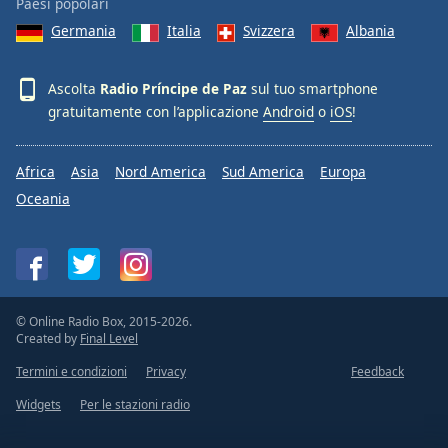
Paesi popolari
Germania
Italia
Svizzera
Albania
Ascolta
Radio Príncipe de Paz
sul tuo smartphone
gratuitamente con l’applicazione
Android
o
iOS
!
Africa
Asia
Nord America
Sud America
Europa
Oceania
© Online Radio Box, 2015-2026.
Created by
Final Level
Termini e condizioni
Privacy
Feedback
Widgets
Per le stazioni radio