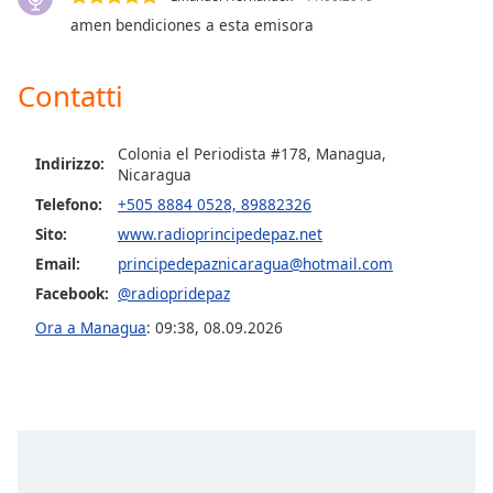
of
amen bendiciones a esta emisora
dialog
window.
Escape
Contatti
will
cancel
and
Colonia el Periodista #178, Managua,
Indirizzo:
Nicaragua
close
the
Telefono:
+505 8884 0528, 89882326
window.
Sito:
www.radioprincipedepaz.net
Email:
principedepaznicaragua@hotmail.com
Text
Facebook:
@radiopridepaz
Color
Ora a Managua
:
09:38
,
08.09.2026
Opacity
Text
Background
Color