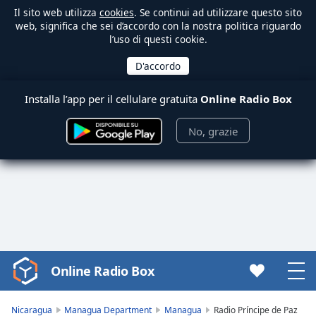
Il sito web utilizza
cookies
. Se continui ad utilizzare questo sito
web, significa che sei d’accordo con la nostra politica riguardo
l’uso di questi cookie.
Installa l’app per il cellulare gratuita
Online Radio Box
No, grazie
Online Radio Box
Video
Player
is
Nicaragua
Managua Department
Managua
Radio Príncipe de Paz