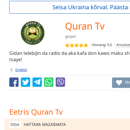
Current
Seisa Ukraina kõrval. Pääst
Time
0:00
/
Duration
-:-
Quran Tv
Loaded
:
0.00%
gospel
0:00
Hinnang:
5.0
Arvustu
Stream
Type
Gidan telebijin da radio da aka kafa don kawo maku sh
LIVE
tsaye!
Seek to
live,
currently
English
behind
live
LIVE
Me
Remaining
Time
-
-:-
1x
Eetris Quran Tv
Playback
Rate
HATTARA MAZA$MATA
Otse