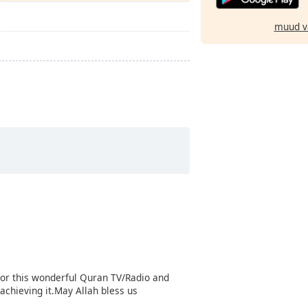
muud v
for this wonderful Quran TV/Radio and
achieving it.May Allah bless us