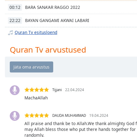
Chapters
BARA SANA'AR RAGGO 2022
00:12
Chapters
BAYAN GANGAMI AKWAI LABARI
22:22
Descriptions
Quran Tv esitusloend
descriptions
off
,
Quran Tv arvustused
selected
Subtitles
subtitles
settings
,
opens
Tijjani
22.04.2024
subtitles
MachaAllah
settings
dialog
subtitles
DAUDA MUHAMMAD
19.04.2024
off
,
All praise and thank be to Allah.We thank almighty God 
selected
may Allah bless those who put there hands together for 
randomly.