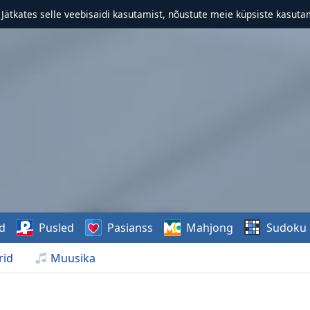
. Jätkates selle veebisaidi kasutamist, nõustute meie küpsiste kasutam
d
Pusled
Pasianss
Mahjong
Sudoku
rid
Muusika