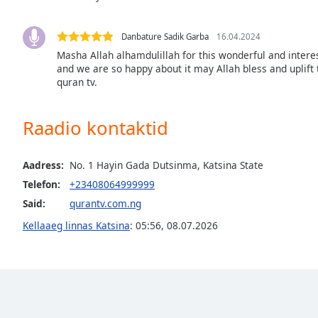
Audio
Track
Danbature Sadik Garba
16.04.2024
Picture-
Masha Allah alhamdulillah for this wonderful and interes
in-
Picture
and we are so happy about it may Allah bless and uplif
quran tv.
Fullscreen
This
is
Raadio kontaktid
a
modal
window.
Aadress:
No. 1 Hayin Gada Dutsinma, Katsina State
Telefon:
+23408064999999
Beginning
Said:
qurantv.com.ng
of
dialog
Kellaaeg linnas Katsina
:
05:56
,
08.07.2026
window.
Escape
will
cancel
and
close