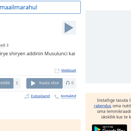
a maailmarahu!
sed
:
3
irye shiryen addinin Musulunci kai
Veebisait
eldib
5
Kuula otse
0
Esitusloend
Kontaktid
Installige tasuta
rakendus
oma nutit
oma lemmikraadi
ükskõik kus te ka