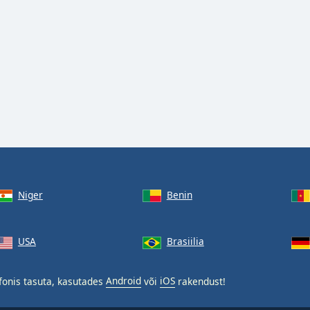
Niger
Benin
USA
Brasiilia
fonis tasuta, kasutades
Android
või
iOS
rakendust!