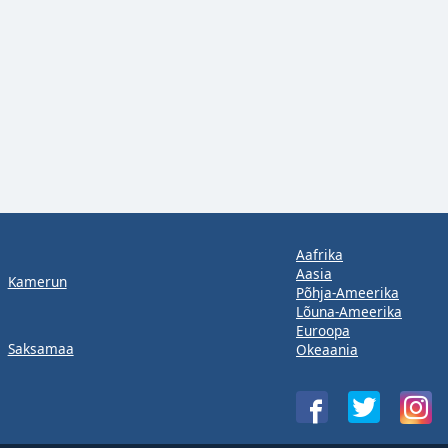
Aafrika
Aasia
Kamerun
Põhja-Ameerika
Lõuna-Ameerika
Euroopa
Saksamaa
Okeaania