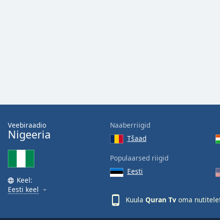
the
window.
Text
Color
Opacity
Text
Background
Veebiraadio
Naaberriigid
Nigeeria
Color
Tšaad
Populaarsed riigid
Opacity
Eesti
Keel:
Eesti keel
Caption
Kuula
Quran Tv
oma nutitele
Area
Background