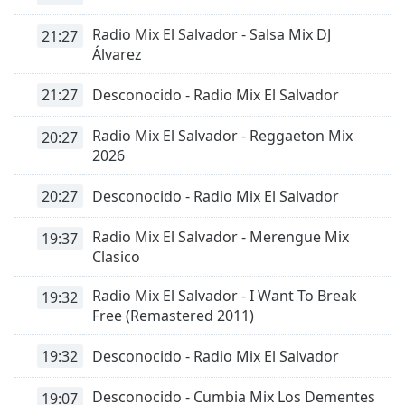
Remaining
Time
-
Radio Mix El Salvador - Salsa Mix DJ
21:27
-:-
Álvarez
1x
21:27
Desconocido - Radio Mix El Salvador
Playback
Rate
Radio Mix El Salvador - Reggaeton Mix
20:27
2026
Chapters
Chapters
20:27
Desconocido - Radio Mix El Salvador
Descriptions
Radio Mix El Salvador - Merengue Mix
19:37
descriptions
Clasico
off
,
Radio Mix El Salvador - I Want To Break
selected
19:32
Free (Remastered 2011)
Subtitles
19:32
Desconocido - Radio Mix El Salvador
subtitles
settings
,
Desconocido - Cumbia Mix Los Dementes
19:07