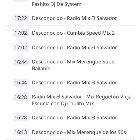
of
Fashito Dj De System
dialog
window.
17:22
Desconocido - Radio Mix El Salvador
Escape
will
17:02
Desconocido - Cumbia Speed Mix 2
cancel
and
17:02
Desconocido - Radio Mix El Salvador
close
the
Desconocido - Mix Merengue Super
16:44
window.
Bailable
Text
16:44
Desconocido - Radio Mix El Salvador
Color
Radio Mix El Salvador - Mix Reguetón Vieja
16:28
Escuela con Dj Chulito Mix
Opacity
16:28
Desconocido - Radio Mix El Salvador
Text
Background
16:13
Desconocido - Mix Merengue de los 90s
Color