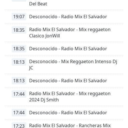
opens
Del Beat
subtitles
settings
19:07
Desconocido - Radio Mix El Salvador
dialog
subtitles
Radio Mix El Salvador - Mix reggaeton
18:35
off
,
Clasico JonWill
selected
18:35
Desconocido - Radio Mix El Salvador
Audio
Track
Desconocido - Mix Reggaeton Intenso Dj
18:13
Picture-
JC
in-
Picture
18:13
Desconocido - Radio Mix El Salvador
Fullscreen
This
is
Radio Mix El Salvador - Mix reggaeton
17:44
a
2024 Dj Smith
modal
window.
17:44
Desconocido - Radio Mix El Salvador
Beginning
Radio Mix El Salvador - Rancheras Mix
17:23