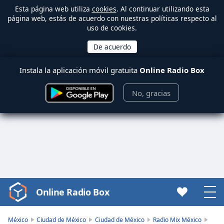
Esta página web utiliza
cookies
. Al continuar utilizando esta
página web, estás de acuerdo con nuestras políticas respecto al
uso de cookies.
Instala la aplicación móvil gratuita
Online Radio Box
No, gracias
Online Radio Box
Video
Player
is
México
Ciudad de México
Ciudad de México
Radio Mix México