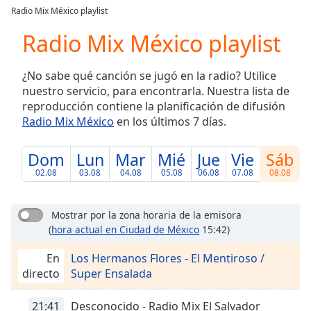
loading.
Radio Mix México playlist
Play
Video
Radio Mix México playlist
Play
Skip
¿No sabe qué canción se jugó en la radio? Utilice
Backward
nuestro servicio, para encontrarla. Nuestra lista de
Skip
Forward
reproducción contiene la planificación de difusión
Mute
Radio Mix México
en los últimos 7 días.
Current
Time
0:00
Dom
Lun
Mar
Mié
Jue
Vie
Sáb
/
02.08
03.08
04.08
05.08
06.08
07.08
08.08
Duration
-:-
Loaded
:
0.00%
Mostrar por la zona horaria de la emisora
Stream
(
hora actual en Ciudad de México
15:42)
Type
LIVE
En
Los Hermanos Flores - El Mentiroso /
Seek to
live,
directo
Super Ensalada
currently
behind
live
LIVE
21:41
Desconocido - Radio Mix El Salvador