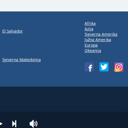
Afrika
Azija
El Salvador
Sjeverna Amerika
Južna Amerika
Europa
Okeanija
Sjeverna Makedonija