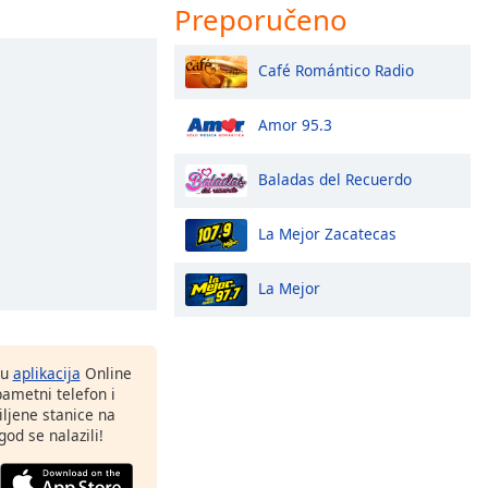
Preporučeno
Café Romántico Radio
Amor 95.3
Baladas del Recuerdo
La Mejor Zacatecas
La Mejor
nu
aplikacija
Online
pametni telefon i
ljene stanice na
god se nalazili!