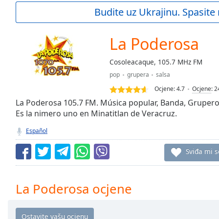
Current
Budite uz Ukrajinu. Spasite 
Time
0:00
/
Duration
-:-
La Poderosa
Loaded
:
0.00%
Cosoleacaque, 105.7 MHz FM
0:00
pop
grupera
salsa
Stream
Type
LIVE
Ocjene:
4.7
Ocjene
:
2
Seek to
La Poderosa 105.7 FM. Música popular, Banda, Grupero,
live,
Es la nimero uno en Minatitlan de Veracruz.
currently
behind
live
LIVE
Español
Remaining
Time
-
Sviđa mi s
-:-
1x
La Poderosa ocjene
Playback
Rate