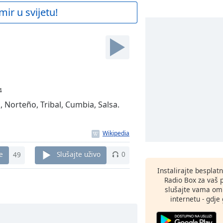
mir u svijetu!
4
 Norteño, Tribal, Cumbia, Salsa.
e
49
Slušajte uživo
0
Instalirajte besplat
Radio Box za vaš 
slušajte vama omi
internetu - gdje 