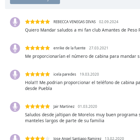
Chapters
Chapters
REBECCA VENEGAS DIVAS
02.09.2024
Descriptions
Quiero Mandar saludos a mi fan club Amantes de Peso
descriptions
off
,
enrike de la fuente
27.03.2021
selected
Me proporcionarían el número de cabina para mandar sa
Subtitles
icela paredes
19.03.2020
subtitles
settings
,
Hola!!! Me.podrian proporcionar el teléfono de cabina 
desde Puebla
opens
subtitles
settings
Jair Martinez
01.03.2020
dialog
Saludos desde jaltipan de Morelos muy buen programa 
subtitles
manteles largos de parte de su familia
off
,
selected
Jose Angel Santiago Ramirez
13.02.2020