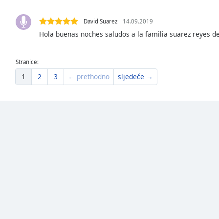
the
window.
David Suarez
14.09.2019
Hola buenas noches saludos a la familia suarez reyes de 
Text
Color
Stranice:
1
2
3
← prethodno
sljedeće →
Opacity
Text
Background
Color
Opacity
Caption
Area
Background