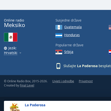
Color
Opacity
Online radio
Susjedne države
Meksiko
Gvatemala
Font
Honduras
Size
Popularne države
Jezik:
Text
Srbija
Hrvatski
Edge
Style
Slušajte
La Poderosa
besplat
Font
Family
© Online Radio Box, 2015-2026.
Uvjeti i odredbe
Privatnost
Created by
Final Level
Reset
Done
La Poderosa
Close
Modal