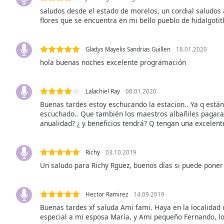
Audio
saludos desde el estado de morelos, un cordial saludo
Track
flores que se encuentra en mi bello pueblo de hidalgotitl
Picture-
in-
Picture
Gladys Mayelis Sandrias Guillen
18.01.2020
Fullscreen
hola buenas noches excelente programación
This
is
a
Lalachiel Ray
08.01.2020
modal
Buenas tardes estoy eschucando la estacion.. Ya q está
window.
escuchado.. Que también los maestros albañiles pagaran
anualidad? ¿ y beneficios tendrá? Q tengan una excelent
Beginning
of
Richy
03.10.2019
dialog
Un saludo para Richy Rguez, buenos días si puede poner l
window.
Escape
will
Hector Ramirez
14.09.2019
cancel
Buenas tardes xf saluda Ami fami. Haya en la localidad 
and
especial a mi esposa María, y Ami pequeño Fernando, l
close