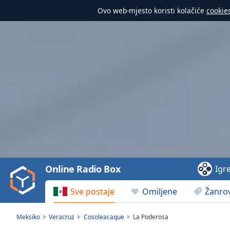
Ovo web-mjesto koristi kolačiće
cookie
Video
Player
is
loading.
Play
Video
Online Radio Box
Igr
Play
Skip
Sve postaje
Omiljene
Žanrov
Backward
Skip
Forward
Meksiko
Veracruz
Cosoleacaque
La Poderosa
Mute