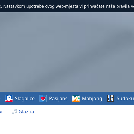
s
. Nastavkom upotrebe ovog web-mjesta vi prihvaćate naša pravila v
e
Slagalice
Pasijans
Mahjong
Sudoku
i
Glazba