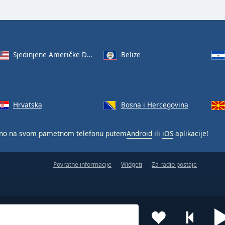
Sjedinjene Američke Države
Belize
Hrvatska
Bosna i Hercegovina
no na svom pametnom telefonu putem
Android
ili
iOS
aplikacije!
Povratne informacije
Widgeti
Za radio postaje