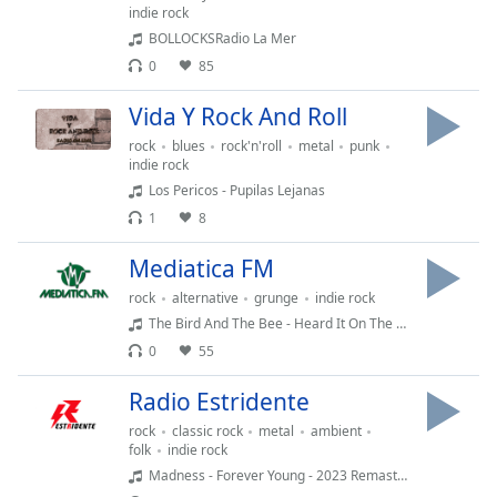
Remaining
indie rock
Time
-
BOLLOCKSRadio La Mer
-:-
0
85
1x
Vida Y Rock And Roll
Playback
Rate
rock
blues
rock'n'roll
metal
punk
indie rock
Chapters
Los Pericos - Pupilas Lejanas
1
8
Chapters
Mediatica FM
Descriptions
rock
alternative
grunge
indie rock
descriptions
The Bird And The Bee - Heard It On The Radio
off
,
0
55
selected
Radio Estridente
Subtitles
rock
classic rock
metal
ambient
subtitles
folk
indie rock
settings
,
Madness - Forever Young - 2023 Remaster