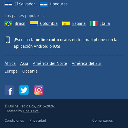
El Salvador
Honduras
Los países populares
Brasil
Colombia
España
Italia
¡Escucha la
online radio
gratis en tu smartphone con la
aplicación
Android
o
iOS
!
África
Asia
América del Norte
América del Sur
Europa
Oceanía
© Online Radio Box, 2015-2026.
Created by
Final Level
Condiciones
Privacidad
Comentarios