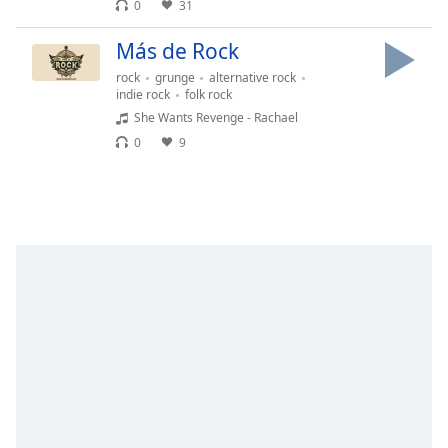
opens
0
31
subtitles
settings
Más de Rock
dialog
rock
grunge
alternative rock
subtitles
indie rock
folk rock
off
,
She Wants Revenge - Rachael
selected
0
9
Audio
Track
Picture-
in-
Picture
Fullscreen
This
is
a
modal
window.
Beginning