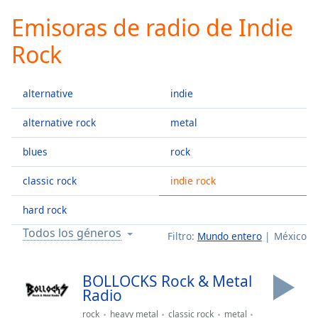
loading.
Emisoras de radio de Indie
Play
Video
Rock
Play
Skip
Backward
alternative
indie
Skip
Forward
Mute
alternative rock
metal
Current
Time
0:00
blues
rock
/
classic rock
indie rock
Duration
-:-
Loaded
:
hard rock
0.00%
Stream
Todos los géneros
Filtro:
Mundo entero
México
Type
LIVE
Seek to
live,
BOLLOCKS Rock & Metal
currently
Radio
behind
live
LIVE
rock
heavy metal
classic rock
metal