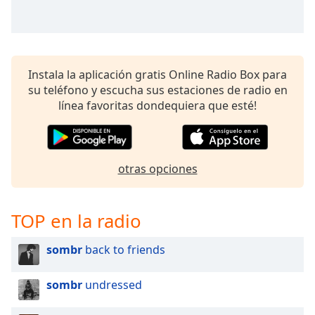
of
dialog
window.
Escape
will
Instala la aplicación gratis Online Radio Box para
cancel
su teléfono y escucha sus estaciones de radio en
and
línea favoritas dondequiera que esté!
close
the
window.
otras opciones
Text
Color
TOP en la radio
Opacity
sombr
back to friends
Text
sombr
undressed
Background
Color