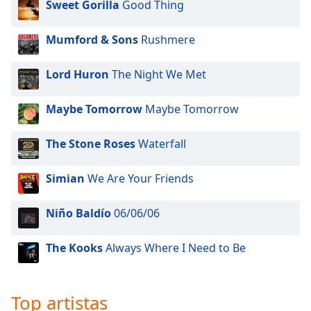
Sweet Gorilla
Good Thing
Opacity
Mumford & Sons
Rushmere
Caption
Lord Huron
The Night We Met
Area
Background
Maybe Tomorrow
Maybe Tomorrow
Color
The Stone Roses
Waterfall
Opacity
Simian
We Are Your Friends
Font
Size
Niño Baldío
06/06/06
The Kooks
Always Where I Need to Be
Text
Edge
Style
Top artistas