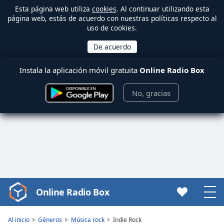
Esta página web utiliza
cookies
. Al continuar utilizando esta
página web, estás de acuerdo con nuestras políticas respecto al
uso de cookies.
Instala la aplicación móvil gratuita
Online Radio Box
No, gracias
Online Radio Box
Video
Player
is
Al inicio
Géneros
Música rock
Indie Rock