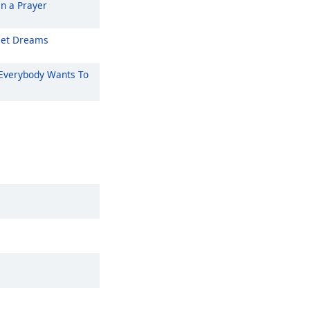
On a Prayer
et Dreams
Everybody Wants To