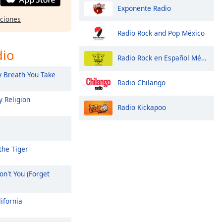
Exponente Radio
pciones
Radio Rock and Pop México
dio
Radio Rock en Español México
 Breath You Take
Radio Chilango
 Religion
Radio Kickapoo
the Tiger
n't You (Forget
ifornia