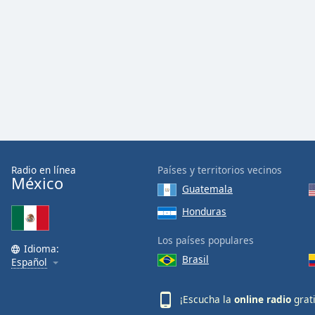
Color
Opacity
Font
Size
Text
Edge
Radio en línea
Países y territorios vecinos
Style
México
Guatemala
Honduras
Font
Family
Los países populares
Idioma:
Brasil
Español
Reset
Done
¡Escucha la
online radio
grat
Close
Modal