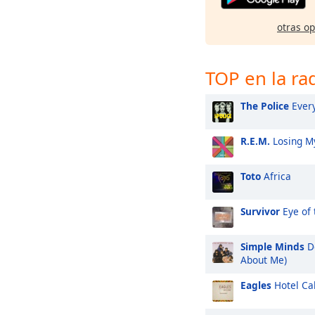
otras o
TOP en la ra
The Police
Every
R.E.M.
Losing My
Toto
Africa
Survivor
Eye of 
Simple Minds
Do
About Me)
Eagles
Hotel Cal