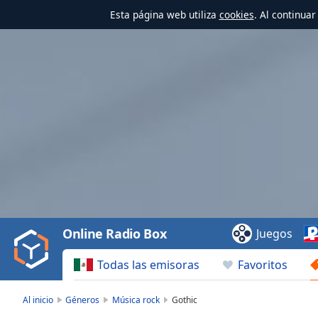
Esta página web utiliza
cookies
. Al continua
Video
Player
is
loading.
Play
Video
Online Radio Box
Juegos
Play
Skip
Todas las emisoras
Favoritos
Backward
Skip
Forward
Al inicio
Géneros
Música rock
Gothic
Mute