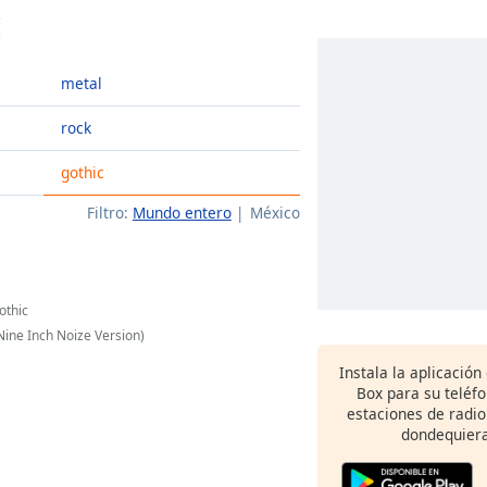
c
metal
rock
gothic
Filtro:
Mundo entero
México
othic
Nine Inch Noize Version)
Instala la aplicación
Box para su teléf
estaciones de radio
dondequiera