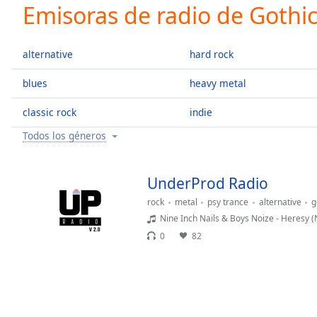
Current
Emisoras de radio de Gothi
Time
0:00
/
Duration
-:-
alternative
hard rock
Loaded
:
0.00%
blues
heavy metal
0:00
classic rock
indie
Stream
Type
LIVE
Todos los géneros
Seek to
live,
currently
behind
UnderProd Radio
live
LIVE
Remaining
rock
metal
psy trance
alternative
g
Time
-
Nine Inch Nails & Boys Noize - Heresy (
-:-
0
82
1x
Playback
Rate