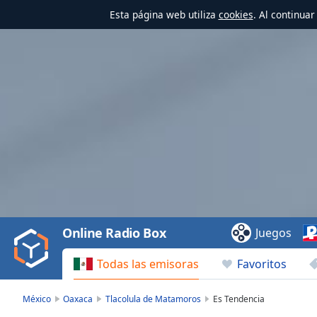
Esta página web utiliza
cookies
. Al continua
Video
Player
is
loading.
Play
Video
Online Radio Box
Juegos
Play
Skip
Todas las emisoras
Favoritos
Backward
Skip
Forward
México
Oaxaca
Tlacolula de Matamoros
Es Tendencia
Mute