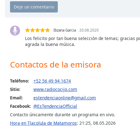
the
window.
Text
Ibzana Garcia
20.08.2020
Color
Los felicito por tan buena selección de temas; gracias 
agrada la buena música.
Opacity
Contactos de la emisora
Text
Background
Teléfono:
+52 56 49 94 1674
Color
Sitio:
www.radiococijo.com
Email:
estendenciaonline@gmail.com
Opacity
Facebook:
@EsTendenciaOfficial
Contacto únicamente durante un programa en vivo.
Caption
Hora en Tlacolula de Matamoros
:
21:25
,
08.05.2026
Area
Background