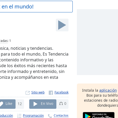
z en el mundo!
radas
:
1
sica, noticias y tendencias.
 para todo el mundo, Es Tendencia
contenido informativo y las
sde los éxitos más recientes hasta
rte informado y entretenido, sin
toniza y acompáñanos en esta
Instala la
aplicación
Sitio web
Box para su teléf
estaciones de radio
Like
12
En Vivo
0
dondequiera
roducción
Programación
Contactos