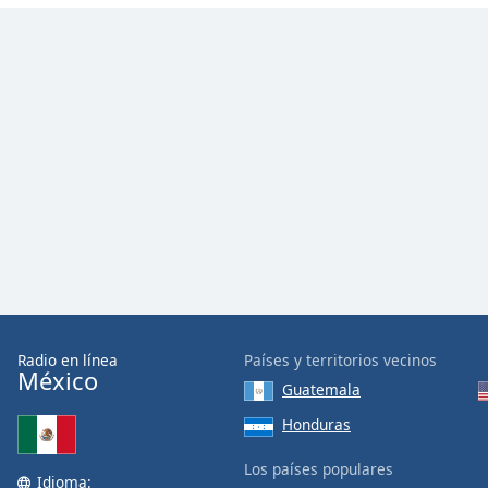
Color
Opacity
Font
Size
Text
Edge
Style
Font
Family
Radio en línea
Países y territorios vecinos
México
Guatemala
Reset
Honduras
Done
Los países populares
Close
Idioma:
Modal