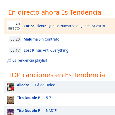
Chapters
En directo ahora Es Tendencia
Chapters
Descriptions
En
Carlos Rivera
Que Lo Nuestro Se Quede Nuestro
directo
descriptions
off
,
Maluma
Sin Contrato
03:20
selected
Lost Kings
Anti-Everything
03:17
Subtitles
Es Tendencia playlist
subtitles
settings
,
TOP canciones en Es Tendencia
opens
subtitles
settings
Aliados
— Pá de Doido
dialog
subtitles
Tito Double P
— 5-7
off
,
selected
Tito Double P
— NADIE