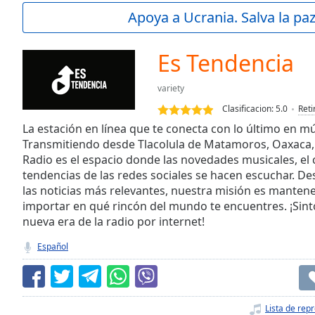
Current
Apoya a Ucrania. Salva la pa
Time
0:00
/
Duration
-:-
Es Tendencia
Loaded
:
0.00%
variety
0:00
Clasificacion:
5.0
Reti
Stream
Type
La estación en línea que te conecta con lo último en mú
LIVE
Transmitiendo desde Tlacolula de Matamoros, Oaxaca,
Seek to
live,
Radio es el espacio donde las novedades musicales, el 
currently
tendencias de las redes sociales se hacen escuchar. De
behind
live
LIVE
las noticias más relevantes, nuestra misión es mantene
Remaining
importar en qué rincón del mundo te encuentres. ¡Sin
Time
-
nueva era de la radio por internet!
-:-
Español
1x
Playback
Rate
Lista de rep