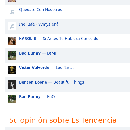
Audio
Track
Quedate Con Nosotros
Picture-
in-
Ine Kafe - Vymyslená
Picture
Fullscreen
KAROL G
— Si Antes Te Hubiera Conocido
This
is
a
Bad Bunny
— DtMF
modal
window.
Victor Valverde
— Los Ranas
Beginning
Benson Boone
— Beautiful Things
of
dialog
Bad Bunny
— EoO
window.
Escape
will
cancel
Su opinión sobre Es Tendencia
and
close