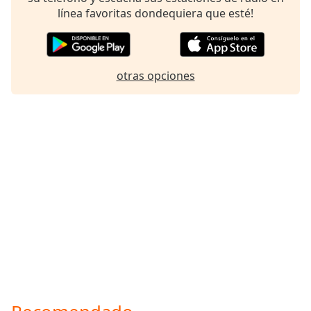
Font
línea favoritas dondequiera que esté!
Family
Reset
otras opciones
Done
Close
Modal
Dialog
End
of
dialog
window.