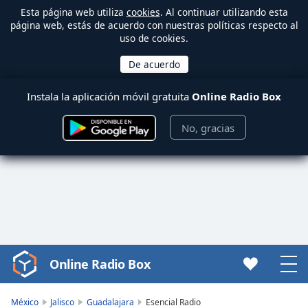
Esta página web utiliza
cookies
. Al continuar utilizando esta
página web, estás de acuerdo con nuestras políticas respecto al
uso de cookies.
Instala la aplicación móvil gratuita
Online Radio Box
No, gracias
Online Radio Box
Video
Player
is
México
Jalisco
Guadalajara
Esencial Radio