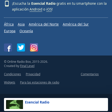
¡Escucha la
Esencial Radio
gratis en tu smartphone con la
aplicación
Android
o
iOS
!
África
Asia
América del Norte
América del Sur
Europa
Oceanía
© Online Radio Box, 2015-2026.
Created by
Final Level
Condiciones
Privacidad
Comentarios
Widgets
Para las estaciones de radio
Esencial Radio