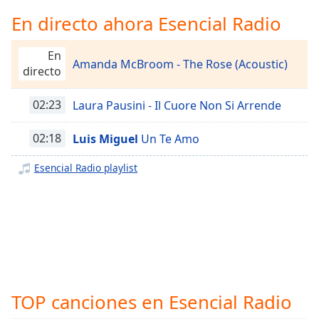
Remaining
Time
-
En directo ahora Esencial Radio
-:-
En
Amanda McBroom - The Rose (Acoustic)
1x
directo
Playback
Rate
02:23
Laura Pausini - Il Cuore Non Si Arrende
Chapters
02:18
Luis Miguel
Un Te Amo
Chapters
Esencial Radio playlist
Descriptions
descriptions
off
,
selected
Subtitles
subtitles
TOP canciones en Esencial Radio
settings
,