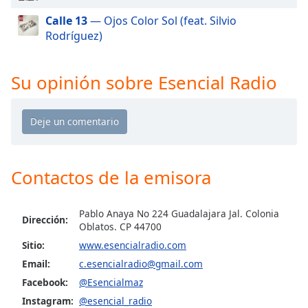
of
Calle 13
— Ojos Color Sol (feat. Silvio
dialog
Rodríguez)
window.
Escape
will
Su opinión sobre Esencial Radio
cancel
and
close
the
window.
Contactos de la emisora
Text
Color
Pablo Anaya No 224 Guadalajara Jal. Colonia
Dirección:
Oblatos. CP 44700
Opacity
Sitio:
www.esencialradio.com
Email:
c.esencialradio@gmail.com
Text
Facebook:
@Esencialmaz
Background
Color
Instagram:
@esencial_radio