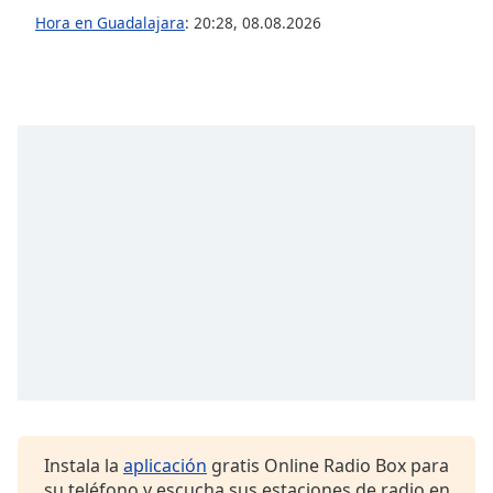
Hora en Guadalajara
:
20:28
,
08.08.2026
Opacity
Caption
Area
Background
Color
Opacity
Font
Size
Text
Edge
Style
Instala la
aplicación
gratis Online Radio Box para
su teléfono y escucha sus estaciones de radio en