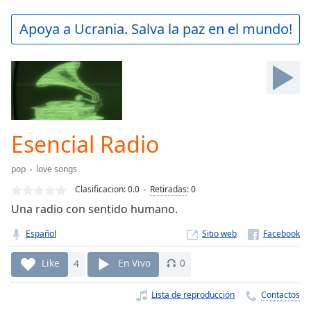
loading.
Play
Apoya a Ucrania. Salva la paz en el mundo!
Video
Play
Skip
Backward
Skip
Forward
Mute
Current
Esencial Radio
Time
0:00
/
pop
love songs
Duration
-:-
Clasificacion:
0.0
Retiradas
:
0
Loaded
:
Una radio con sentido humano.
0.00%
Stream
Español
Sitio web
Type
LIVE
Seek to
Like
4
En Vivo
0
live,
currently
behind
Lista de reproducción
Contactos
live
LIVE