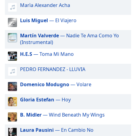
opens
Marìa Alexander Acha
subtitles
settings
dialog
Luis Miguel
— El Viajero
subtitles
off
,
Martín Valverde
— Nadie Te Ama Como Yo
selected
(Instrumental)
Audio
H.E.S
— Toma Mi Mano
Track
PEDRO FERNANDEZ - LLUVIA
Picture-
in-
Picture
Domenico Modugno
— Volare
Fullscreen
This
is
Gloria Estefan
— Hoy
a
modal
B. Midler
— Wind Beneath My Wings
window.
Laura Pausini
— En Cambio No
Beginning