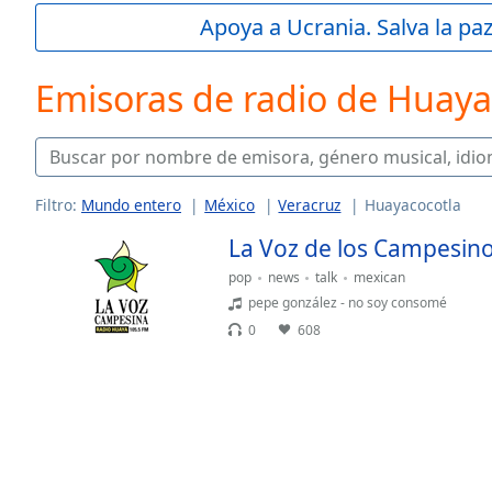
Current
Apoya a Ucrania. Salva la pa
Time
0:00
/
Duration
-:-
Emisoras de radio de Huaya
Loaded
:
0.00%
0:00
Stream
Type
LIVE
Filtro:
Mundo entero
México
Veracruz
Huayacocotla
Seek to
La Voz de los Campesin
live,
currently
behind
pop
news
talk
mexican
live
LIVE
pepe gonzález - no soy consomé
Remaining
0
608
Time
-
-:-
1x
Playback
Rate