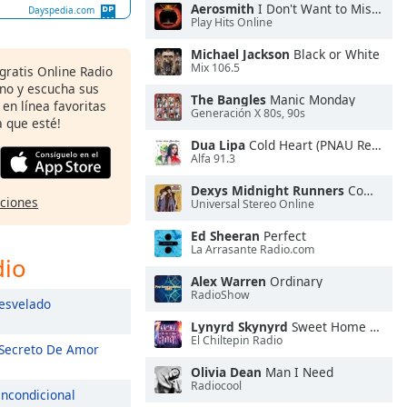
Aerosmith
I Don't Want to Miss a Thing
Dayspedia.com
Play Hits Online
Michael Jackson
Black or White
Mix 106.5
 gratis Online Radio
ono y escucha sus
The Bangles
Manic Monday
 en línea favoritas
Generación X 80s, 90s
 que esté!
Dua Lipa
Cold Heart (PNAU Remix)
Alfa 91.3
Dexys Midnight Runners
Come On Eileen
pciones
Universal Stereo Online
Ed Sheeran
Perfect
La Arrasante Radio.com
dio
Alex Warren
Ordinary
RadioShow
svelado
Lynyrd Skynyrd
Sweet Home Alabama
El Chiltepin Radio
Secreto De Amor
Olivia Dean
Man I Need
Radiocool
Incondicional