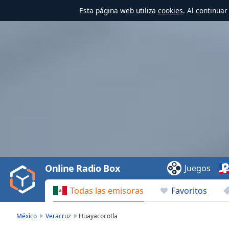
Esta página web utiliza
cookies
. Al continua
Video
Player
is
loading.
Play
Video
Online Radio Box
Juegos
Play
Skip
Todas las emisoras
Favoritos
Backward
Skip
Forward
México
Veracruz
Huayacocotla
Mute