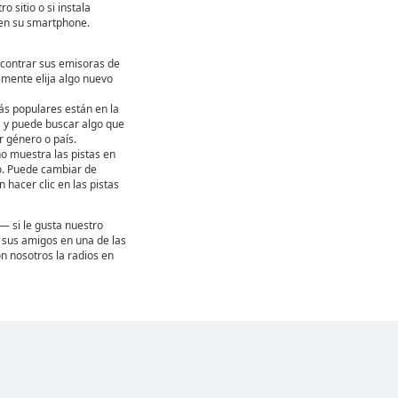
ro sitio o si instala
en su smartphone.
contrar sus emisoras de
emente elija algo nuevo
ás populares están en la
ta y puede buscar algo que
 género o país.
ho muestra las pistas en
. Puede cambiar de
hacer clic en las pistas
— si le gusta nuestro
 a sus amigos en una de las
n nosotros la radios en