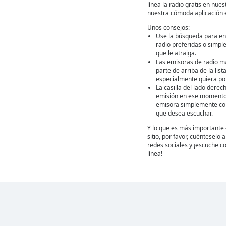
línea la radio gratis en nuest
nuestra cómoda aplicación 
Unos consejos:
Use la búsqueda para en
radio preferidas o simpl
que le atraiga.
Las emisoras de radio m
parte de arriba de la lis
especialmente quiera por
La casilla del lado derec
emisión en ese momento
emisora simplemente con 
que desea escuchar.
Y lo que es más importante 
sitio, por favor, cuénteselo
redes sociales y ¡escuche co
línea!