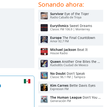
Sonando ahora:
Survivor
Eye of the Tiger
Radio Caballo de Troya
Eurythmics
Sweet Dreams
Classic FM 106.9 | Monterrey
Europe
The Final Countdown
Amor 92.7 FM
Michael Jackson
Beat It
House Radio
Queen
Another One Bites the Dust
Radio80s Ciudad de Mexico
No Doubt
Don't Speak
Classic 96.1 FM | Tampico
a
Kim Carnes
Bette Davis Eyes
Expresion FM
The Human League
Don't You Want Me
Generación FM