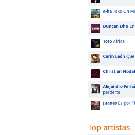
a-ha
Take On M
Duncan Dhu
En 
Toto
Africa
Carín León
Que 
Christian Nodal
Alejandro Fern
perderte
Juanes
Es por T
Top artistas