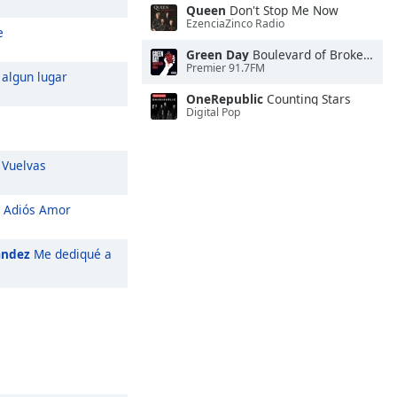
Queen
Don't Stop Me Now
EzenciaZinco Radio
e
Green Day
Boulevard of Broken Dreams
Premier 91.7FM
algun lugar
OneRepublic
Counting Stars
Digital Pop
Vuelvas
Adiós Amor
ández
Me dediqué a
i