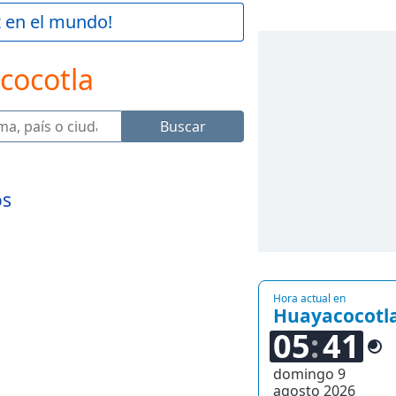
z en el mundo!
cocotla
Buscar
os
Hora actual en
Huayacocotl
05
41
domingo 9
agosto 2026